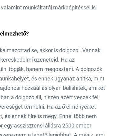
valamint munkáltatói márkaépítéssel is
telmezhető?
lkalmazottad se, akkor is dolgozol. Vannak
 kereskedelmi üzeneteid. Ha az
rülni fogják, hanem megosztani. A dolgozók
 munkahelyet, és ennek ugyanaz a titka, mint
jdonosi hozzáállás olyan bullshitek, amiket
an a dolgozó áll, hiszen azért veszek fel
ereséget termelni. Ha az ő élményeiket
t, és ennek híre is megy. Ennél több nem
or egy asszisztensi állásra 2500 ember
gszereznem a lehető legjobbat. A másik, ami