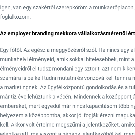
Igen, van egy szakértői szerepköröm a munkaerőpiacon, 
foglalkozom.
Az employer branding mekkora vállalkozásmérettől ér
Egy főtől. Az egész a meggyőzésről szól. Ha nincs egy a
munkahelyi élményeid, amik sokkal hitelesebbek, mint a
élményeidről el tudsz mondani egy sztorit, azt nem kike
számára is be kell tudni mutatni és vonzóvá kell tenni a
a marketingnek. Az ügyfélközpontú gondolkodás és a tula
már tíz éve lehúztunk a vécén. Mindennek a középpontjáb
embereket, mert egyedül már nincs kapacitásom több ny
helyezem a középpontba, akkor jól fogják érezni maguka
kell. Akkor volt értelme megszűrni a jelentkezőket, amik
jelentkezett, ma viszont a néhány jelentkezőből kell me