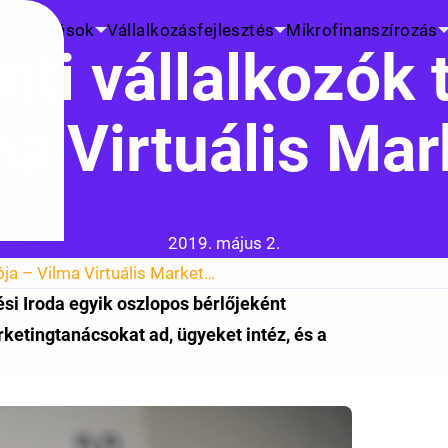
K
Kutatások
Vállalkozásfejlesztés
Mikrofinanszírozás
ti vállalkozók
ma Virtuális Mar
Közzétéve:
2019. május 2.
A rákosmenti vállalkozók támogatója – Vilma Virtuális Marketing
si Iroda egyik oszlopos bérlőjeként
ketingtanácsokat ad, ügyeket intéz, és a