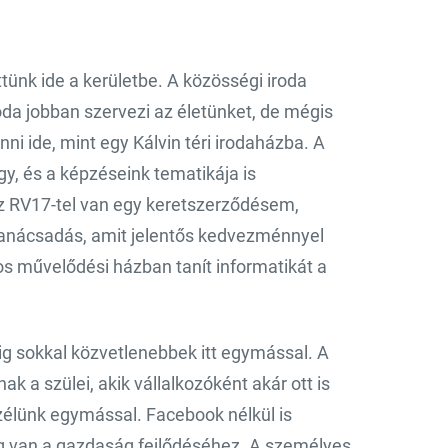
tünk ide a kerületbe. A közösségi iroda
oda jobban szervezi az életünket, de mégis
ni ide, mint egy Kálvin téri irodaházba. A
gy, és a képzéseink tematikája is
 Az RV17-tel van egy keretszerződésem,
tanácsadás, amit jelentős kedvezménnyel
s művelődési házban tanít informatikát a
g sokkal közvetlenebbek itt egymással. A
ak a szülei, akik vállalkozóként akár ott is
élünk egymással. Facebook nélkül is
ég van a gazdaság fejlődéséhez. A személyes