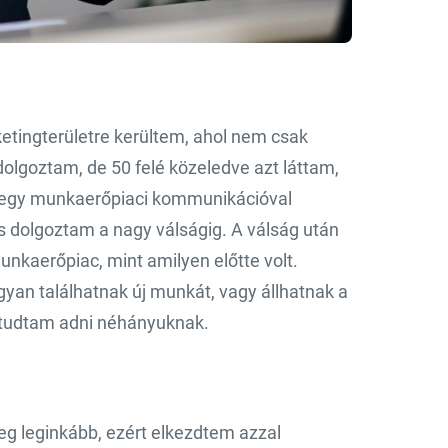
etingterületre kerültem, ahol nem csak
lgoztam, de 50 felé közeledve azt láttam,
 egy munkaerőpiaci kommunikációval
s dolgoztam a nagy válságig. A válság után
unkaerőpiac, mint amilyen előtte volt.
yan találhatnak új munkát, vagy állhatnak a
s tudtam adni néhányuknak.
eg leginkább, ezért elkezdtem azzal