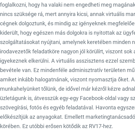
foglalkozni, hogy ha valaki nem engedheti meg magának,
nincs szüksége rá, mert annyira kicsi, annak virtuális m
cégnek dolgoztunk, és mindig az igényeknek megfelelően
kiderült, hogy egészen más dolgokra is nyitottak az ügyfe
szolgáltatásokat nyújtani, amelynek keretében minden
irodavezetők feladatköre nagyon jól körülírt, viszont sok 
igyekeznek elkerülni. A virtuális asszisztens ezzel sze
bevétele van. Ez mindenféle adminisztratív területen mű
amiket inkább halogatnának, viszont nyomasztja őket. Az
munkahelyünket tőlünk, de idővel már kézről kézre adna
üzletágunk is, átvesszük egy-egy Facebook-oldal vagy 
szövegírási, fotós és egyéb feladatával. Havonta egyszer l
előkészítjük az anyagokat. Emellett marketingtanácsad
körében. Ez utóbbi erősen kötődik az RV17-hez.