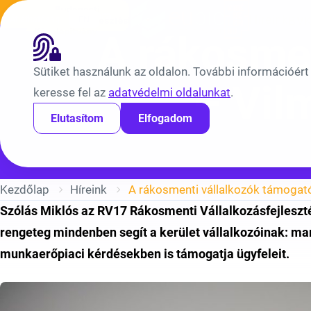
Ugrás a tartalomra
Híreink
Átláthatóság
EN
BV
A rákosmen
Sütiket használunk az oldalon. További információért
– Vil
keresse fel az
adatvédelmi oldalunkat
.
Elutasítom
Elfogadom
Kezdőlap
Híreink
Szólás Miklós az RV17 Rákosmenti Vállalkozásfejleszté
rengeteg mindenben segít a kerület vállalkozóinak: mar
munkaerőpiaci kérdésekben is támogatja ügyfeleit.