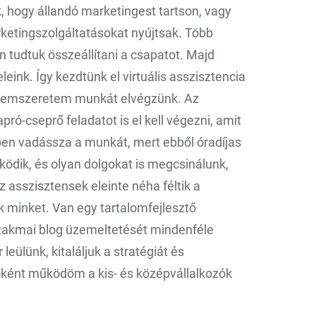
 hogy állandó marketingest tartson, vagy
arketingszolgáltatásokat nyújtsak. Több
 tudtuk összeállítani a csapatot. Majd
leink. Így kezdtünk el virtuális asszisztencia
 nemszeretem munkát elvégzünk. Az
apró-cseprő feladatot is el kell végezni, amit
mben vadássza a munkát, mert ebből óradíjas
ködik, és olyan dolgokat is megcsinálunk,
 asszisztensek eleinte néha féltik a
k minket. Van egy tartalomfejlesztő
szakmai blog üzemeltetését mindenféle
eülünk, kitaláljuk a stratégiát és
óként működöm a kis- és középvállalkozók