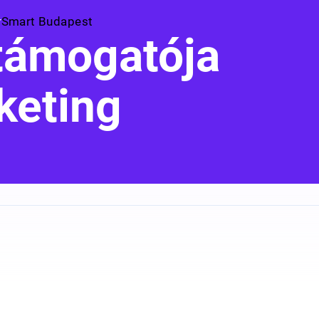
Smart Budapest
 támogatója
keting