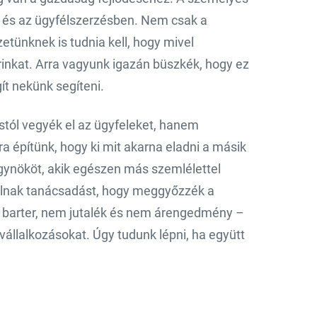
 és az ügyfélszerzésben. Nem csak a
etünknek is tudnia kell, hogy mivel
rinkat. Arra vagyunk igazán büszkék, hogy ez
ít nekünk segíteni.
stól vegyék el az ügyfeleket, hanem
a építünk, hogy ki mit akarna eladni a másik
i ügynököt, akik egészen más szemlélettel
alnak tanácsadást, hogy meggyőzzék a
m barter, nem jutalék és nem árengedmény –
vállalkozásokat. Úgy tudunk lépni, ha együtt