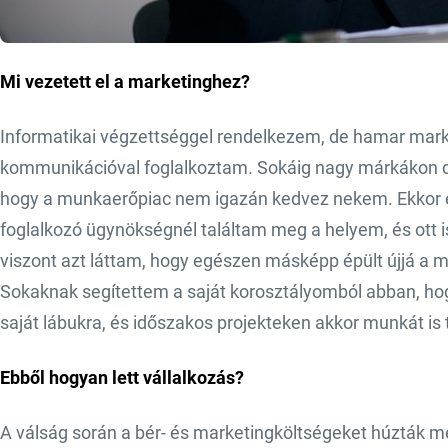
Mi vezetett el a marketinghez?
Informatikai végzettséggel rendelkezem, de hamar mark
kommunikációval foglalkoztam. Sokáig nagy márkákon do
hogy a munkaerőpiac nem igazán kedvez nekem. Ekkor
foglalkozó ügynökségnél találtam meg a helyem, és ott i
viszont azt láttam, hogy egészen másképp épült újjá a m
Sokaknak segítettem a saját korosztályomból abban, hog
saját lábukra, és időszakos projekteken akkor munkát i
Ebből hogyan lett vállalkozás?
A válság során a bér- és marketingköltségeket húzták m