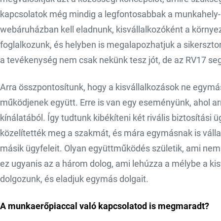
kapcsolatok még mindig a legfontosabbak a munkahely-
webáruházban kell eladnunk, kisvállalkozóként a környez
foglalkozunk, és helyben is megalapozhatjuk a sikerszto
a tevékenység nem csak nekünk tesz jót, de az RV17 seg
Arra összpontosítunk, hogy a kisvállalkozások ne egymá
működjenek együtt. Erre is van egy eseményünk, ahol arr
kínálatából. Így tudtunk kibékíteni két rivális biztosítás
közelítették meg a szakmát, és mára egymásnak is váll
másik ügyfeleit. Olyan együttműködés születik, ami ne
ez ugyanis az a három dolog, ami lehúzza a mélybe a kis
dolgozunk, és eladjuk egymás dolgait.
A munkaerőpiaccal való kapcsolatod is megmaradt?