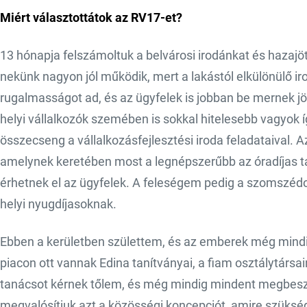
Miért választottátok az RV17-et?
13 hónapja felszámoltuk a belvárosi irodánkat és hazajöt
nekünk nagyon jól működik, mert a lakástól elkülönülő ir
rugalmasságot ad, és az ügyfelek is jobban be mernek jön
helyi vállalkozók szemében is sokkal hitelesebb vagyok í
összecseng a vállalkozásfejlesztési iroda feladataival.
amelynek keretében most a legnépszerűbb az óradíjas 
érhetnek el az ügyfelek. A feleségem pedig a szomszédo
helyi nyugdíjasoknak.
Ebben a kerületben születtem, és az emberek még mindi
piacon ott vannak Edina tanítványai, a fiam osztálytársain
tanácsot kérnek tőlem, és még mindig mindent megbesz
megvalósítjuk azt a közösségi koncepciót, amire szüks