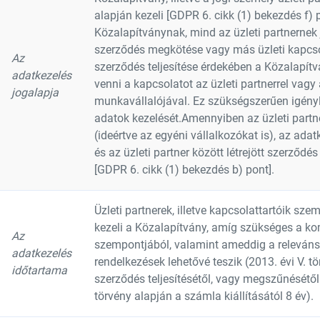
alapján kezeli [GDPR 6. cikk (1) bekezdés f) 
Közalapítványnak, mind az üzleti partnernek
szerződés megkötése vagy más üzleti kapcsola
Az
szerződés teljesítése érdekében a Közalapítvá
adatkezelés
venni a kapcsolatot az üzleti partnerrel vagy 
jogalapja
munkavállalójával. Ez szükségszerűen igény
adatok kezelését.Amennyiben az üzleti par
(ideértve az egyéni vállalkozókat is), az ada
és az üzleti partner között létrejött szerződé
[GDPR 6. cikk (1) bekezdés b) pont].
Üzleti partnerek, illetve kapcsolattartóik sze
kezeli a Közalapítvány, amíg szükséges a 
Az
szempontjából, valamint ameddig a releváns
adatkezelés
rendelkezések lehetővé teszik (2013. évi V. t
időtartama
szerződés teljesítésétől, vagy megszűnésétől 
törvény alapján a számla kiállításától 8 év).