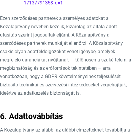
1713779135&rd=1
Ezen szerződéses partnerek a személyes adatokat a
Közalapítvány nevében kezelik, kizárólag az általa adott
utasítás szerint jogosultak eljárni. A Közalapítvány a
szerződéses partnerek munkáját ellenőrzi. A Közalapítvány
csakis olyan adatfeldolgozókat vehet igénybe, amelyek
megfelelő garanciákat nyújtanak – különösen a szakértelem, a
megbízhatóság és az erőforrások tekintetében – arra
vonatkozóan, hogy a GDPR követelményeinek teljesülését
biztosító technikai és szervezési intézkedéseket végrehajtják,
ideértve az adatkezelés biztonságát is.
6. Adattovábbítás
A Közalapítvány az alábbi az alábbi címzetteknek továbbítja a