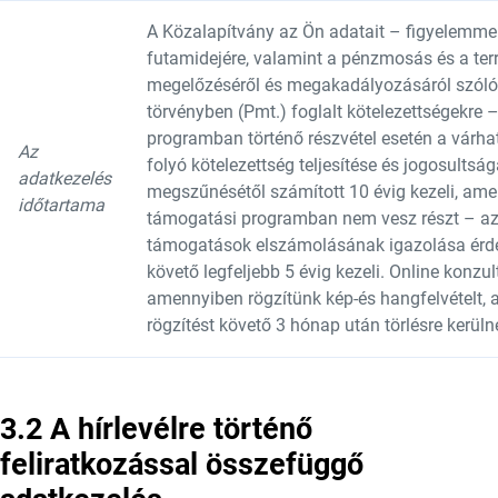
A Közalapítvány az Ön adatait – figyelemme
futamidejére, valamint a pénzmosás és a ter
megelőzéséről és megakadályozásáról szóló 2
törvényben (Pmt.) foglalt kötelezettségekre –
programban történő részvétel esetén a várh
Az
folyó kötelezettség teljesítése és jogosults
adatkezelés
megszűnésétől számított 10 évig kezeli, am
időtartama
támogatási programban nem vesz részt – az
támogatások elszámolásának igazolása érd
követő legfeljebb 5 évig kezeli. Online konzul
amennyiben rögzítünk kép-és hangfelvételt, 
rögzítést követő 3 hónap után törlésre kerüln
3.2 A hírlevélre történő
feliratkozással összefüggő