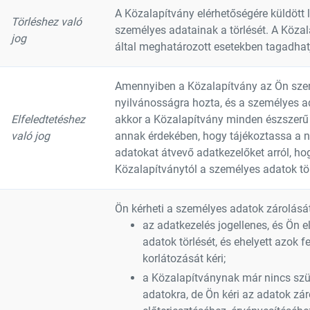
A Közalapítvány elérhetőségére küldött l
Törléshez való
személyes adatainak a törlését. A Köza
jog
által meghatározott esetekben tagadhat
Amennyiben a Közalapítvány az Ön sze
nyilvánosságra hozta, és a személyes ada
Elfeledtetéshez
akkor a Közalapítvány minden észszerű
való jog
annak érdekében, hogy tájékoztassa a n
adatokat átvevő adatkezelőket arról, ho
Közalapítványtól a személyes adatok tör
Ön kérheti a személyes adatok zárolását
az adatkezelés jogellenes, és Ön e
adatok törlését, és ehelyett azok 
korlátozását kéri;
a Közalapítványnak már nincs sz
adatokra, de Ön kéri az adatok zár