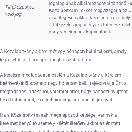
jogalapjának alkalmazásával történő kez
Tiltakozáshoz
Közalapítvány ekkor megvizsgálja az Ön
való jog
elsődlegesen akkor kezelheti a személy
adatkezelés jogi igények előterjesztésé
vagy védelméhez kapcsolódik.
A Közalapítvány a kérelmét egy hónapon belül teljesíti, amely
legfeljebb két hónappal meghosszabbítható.
A kérelem megtagadása esetén a Közalapítvány a kérelem
beérkezésétől számított egy hónapon belül tájékoztatja Önt a
megtagadás indokairól, valamint arról, hogy panaszt nyújthat
be a Hatóságnál, és élhet bírósági jogorvoslati jogával.
Ha a Közalapítványnak megalapozott kétségei vannak a
kérelmet benyújtó személy kilétét illetően, akkor az érintett
személyazonosságának megerősítéséhez szükséges