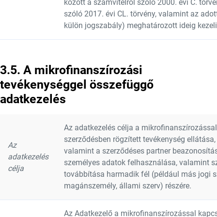
között a számvitelről szóló 2000. évi C. törv
szóló 2017. évi CL. törvény, valamint az adot
külön jogszabály) meghatározott ideig kezeli
3.5. A mikrofinanszírozási
tevékenységgel összefüggő
adatkezelés
Az adatkezelés célja a mikrofinanszírozássa
szerződésben rögzített tevékenység ellátása,
Az
valamint a szerződéses partner beazonosítá
adatkezelés
személyes adatok felhasználása, valamint s
célja
továbbítása harmadik fél (például más jogi 
magánszemély, állami szerv) részére.
Az Adatkezelő a mikrofinanszírozással kapc