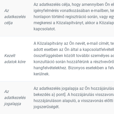
Az adatkezelés célja, hogy amennyiben Ön elő
Az
igényfelmérés vonatkozásában e-mailben, te
adatkezelés
honlapon történő regisztráció során, vagy e
célja
megkeresi a Közalapítványt, akkor a Közalap
kapcsolatot.
A Közalapítvány az Ön nevét, e-mail címét, te
adott esetben az Ön által a kapcsolatfelvétel
Kezelt
összefüggésben közölt további személyes ada
adatok köre
konzultáció során hozzáférünk a résztvevőrő
hangfelvételekhez. Bizonyos esetekben a felv
kerülnek.
Az adatkezelés jogalapja az Ön hozzájárulás
Az
bekezdés a) pont]. A hozzájárulás visszavon
adatkezelés
hozzájáruláson alapuló, a visszavonás előtti
jogalapja
jogszerűségét.