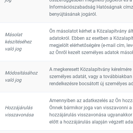
Információszabadság Hatóságnak címz
benyújtásának jogáról.
Ön másolatot kérhet a Közalapítvány ált
Másolat
adatokról. Ebben az esetben a Közalapít
készítéséhez
megjelölt elérhetőségére (e-mail cím, lev
való jog
az Önről kezelt személyes adatok másol
A megkeresett Közalapítvány kérelmére 
Módosításához
személyes adatát, vagy a továbbiakban 
való jog
rendelkezésre bocsátott új személyes ada
Amennyiben az adatkezelés az Ön hozzá
Hozzájárulás
Önnek bármikor joga van visszavonni a 
visszavonása
hozzájárulás visszavonása ugyanakkor 
előtt a hozzájárulás alapján végzett ad