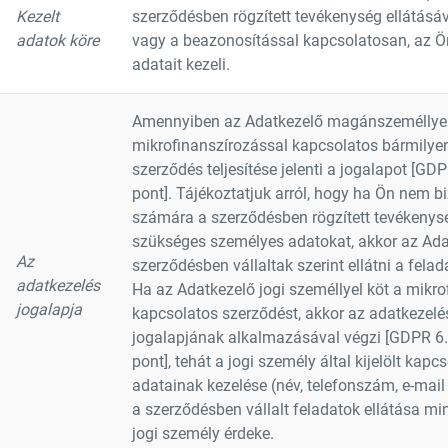
Kezelt
szerződésben rögzített tevékenység ellátásá
adatok köre
vagy a beazonosítással kapcsolatosan, az Ön
adatait kezeli.
Amennyiben az Adatkezelő magánszeméllyel
mikrofinanszírozással kapcsolatos bármilyen
szerződés teljesítése jelenti a jogalapot [GDP
pont]. Tájékoztatjuk arról, hogy ha Ön nem bi
számára a szerződésben rögzített tevékenys
szükséges személyes adatokat, akkor az Ada
Az
szerződésben vállaltak szerint ellátni a felada
adatkezelés
Ha az Adatkezelő jogi személlyel köt a mikro
jogalapja
kapcsolatos szerződést, akkor az adatkezelé
jogalapjának alkalmazásával végzi [GDPR 6. 
pont], tehát a jogi személy által kijelölt kap
adatainak kezelése (név, telefonszám, e-mail
a szerződésben vállalt feladatok ellátása mi
jogi személy érdeke.