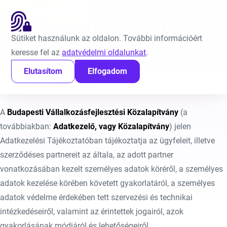
Ugrás a tartalomra
EN
Adatvédelem
Sütiket használunk az oldalon. További információért
keresse fel az
adatvédelmi oldalunkat
.
Közzétéve:
2024. szeptember 1.
Elutasítom
Elfogadom
Kezdőlap
Adatvédelem
1. Preambulum
A
Budapesti Vállalkozásfejlesztési Közalapítvány
(a
továbbiakban:
Adatkezelő, vagy Közalapítvány
) jelen
Adatkezelési Tájékoztatóban tájékoztatja az ügyfeleit, illetve
szerződéses partnereit az általa, az adott partner
vonatkozásában kezelt személyes adatok köréről, a személyes
adatok kezelése körében követett gyakorlatáról, a személyes
adatok védelme érdekében tett szervezési és technikai
intézkedéseiről, valamint az érintettek jogairól, azok
gyakorlásának módjáról és lehetőségeiről.