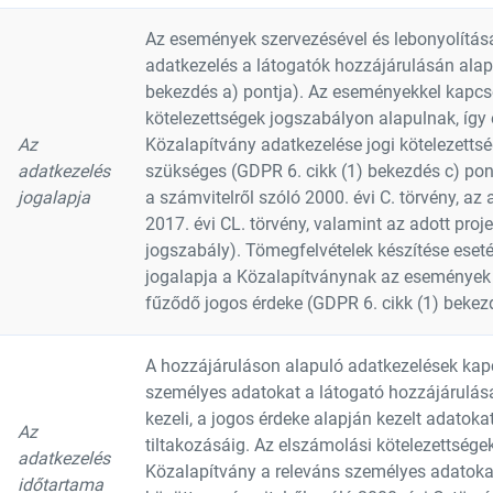
Az események szervezésével és lebonyolítás
adatkezelés a látogatók hozzájárulásán alap
bekezdés a) pontja). Az eseményekkel kapcs
kötelezettségek jogszabályon alapulnak, így
Az
Közalapítvány adatkezelése jogi kötelezettsé
adatkezelés
szükséges (GDPR 6. cikk (1) bekezdés c) pon
jogalapja
a számvitelről szóló 2000. évi C. törvény, az
2017. évi CL. törvény, valamint az adott proj
jogszabály). Tömegfelvételek készítése eset
jogalapja a Közalapítványnak az eseménye
fűződő jogos érdeke (GDPR 6. cikk (1) bekezd
A hozzájáruláson alapuló adatkezelések kap
személyes adatokat a látogató hozzájárulá
kezeli, a jogos érdeke alapján kezelt adatoka
Az
tiltakozásáig. Az elszámolási kötelezettségek
adatkezelés
Közalapítvány a releváns személyes adatoka
időtartama