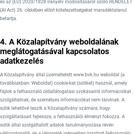
és az (EU) 2020/1828 irányelv módosításáról szóló RENDELET
(AI Act) 26. cikkében előírt kötelezettségeket maradéktalanul
betartja.
4. A Közalapítvány weboldalának
meglátogatásával kapcsolatos
adatkezelés
A Közalapítvány által üzemeltetett www.bvk.hu weboldal (a
továbbiakban: Weboldal) cookie-kat (sütiket) használ, amely
fájlok a felhasználó oldallátogatási szokásairól információkat
szolgáltatnak, de személyes információkat nem tárolnak. A
sütik lehetővé teszik a Közalapítvány számára, hogy
szolgáltatásait fejlessze, a felhasználói élményt fokozza. A
sütik által szolgáltatott adatok tanulmányozása révén
változatosabb, és a látogatók igényeihez igazított felhasználó