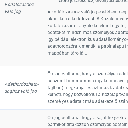
előterjesztéséhez, érvényesítéséh
Korlátozáshoz
való jog
A korlátozáshoz való jog esetében meg ke
okból kéri a korlátozást. A Közalapítvá
korlátozására irányuló kérelmét úgy telj
adatokat minden más személyes adattól e
Így például elektronikus adatállományo
adathordozóra kimentik, a papír alapú i
mappában tárolják.
Ön jogosult arra, hogy a személyes adat
használt formátumban (így különösen .pd
Adathordozható-
fájlban) megkapja, és azt másik adatke
sághoz való jog
kérheti, hogy közvetlenül a Közalapítvá
személyes adatait más adatkezelő szá
Ön jogosult arra, hogy a saját helyzeté
bármikor tiltakozzon személyes adatain