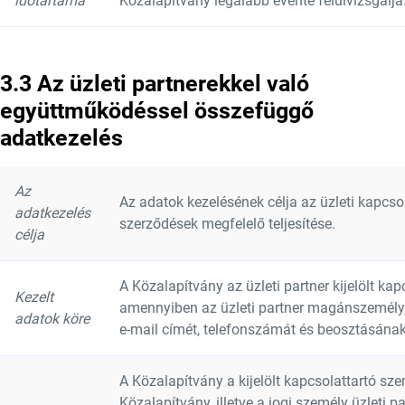
időtartama
Közalapítvány legalább évente felülvizsgálja
3.3 Az üzleti partnerekkel való
együttműködéssel összefüggő
adatkezelés
Az
Az adatok kezelésének célja az üzleti kapcsola
adatkezelés
szerződések megfelelő teljesítése.
célja
A Közalapítvány az üzleti partner kijelölt kapc
Kezelt
amennyiben az üzleti partner magánszemély,
adatok köre
e-mail címét, telefonszámát és beosztásána
A Közalapítvány a kijelölt kapcsolattartó sz
Közalapítvány, illetve a jogi személy üzleti p