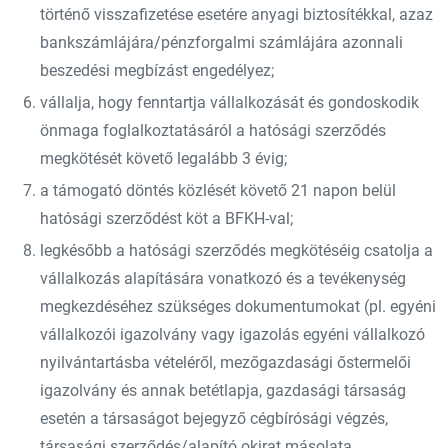
történő visszafizetése esetére anyagi biztosítékkal, azaz
bankszámlájára/pénzforgalmi számlájára azonnali
beszedési megbízást engedélyez;
vállalja, hogy fenntartja vállalkozását és gondoskodik
önmaga foglalkoztatásáról a hatósági szerződés
megkötését követő legalább 3 évig;
a támogató döntés közlését követő 21 napon belül
hatósági szerződést köt a BFKH-val;
legkésőbb a hatósági szerződés megkötéséig csatolja a
vállalkozás alapítására vonatkozó és a tevékenység
megkezdéséhez szükséges dokumentumokat (pl. egyéni
vállalkozói igazolvány vagy igazolás egyéni vállalkozó
nyilvántartásba vételéről, mezőgazdasági őstermelői
igazolvány és annak betétlapja, gazdasági társaság
esetén a társaságot bejegyző cégbírósági végzés,
társasági szerződés/alapító okirat másolata,