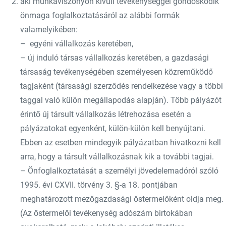
aki munkaviszonyon kívüli tevékenységgel gondoskodik
önmaga foglalkoztatásáról az alábbi formák
valamelyikében:
– egyéni vállalkozás keretében,
– új induló társas vállalkozás keretében, a gazdasági
társaság tevékenységében személyesen közreműködő
tagjaként (társasági szerződés rendelkezése vagy a többi
taggal való külön megállapodás alapján). Több pályázót
érintő új társult vállalkozás létrehozása esetén a
pályázatokat egyenként, külön-külön kell benyújtani.
Ebben az esetben mindegyik pályázatban hivatkozni kell
arra, hogy a társult vállalkozásnak kik a további tagjai.
– Önfoglalkoztatását a személyi jövedelemadóról szóló
1995. évi CXVII. törvény 3. §-a 18. pontjában
meghatározott mezőgazdasági őstermelőként oldja meg.
(Az őstermelői tevékenység adószám birtokában