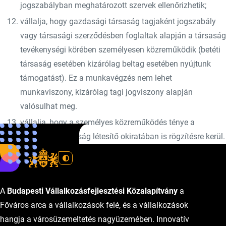
jogszabályban meghatározott szervek ellenőrizhetik;
vállalja, hogy gazdasági társaság tagjaként jogszabály
vagy társasági szerződésben foglaltak alapján a társaság
tevékenységi körében személyesen közreműködik (betéti
társaság esetében kizárólag beltag esetében nyújtunk
támogatást). Ez a munkavégzés nem lehet
munkaviszony, kizárólag tagi jogviszony alapján
valósulhat meg.
vállalja, hogy a személyes közreműködés ténye a
gazdasági társaság létesítő okiratában is rögzítésre kerül.
A
Budapesti Vállalkozásfejlesztési Közalapítvány
a
Főváros arca a vállalkozások felé, és a vállalkozások
hangja a városüzemeltetés nagyüzemében. Innovatív