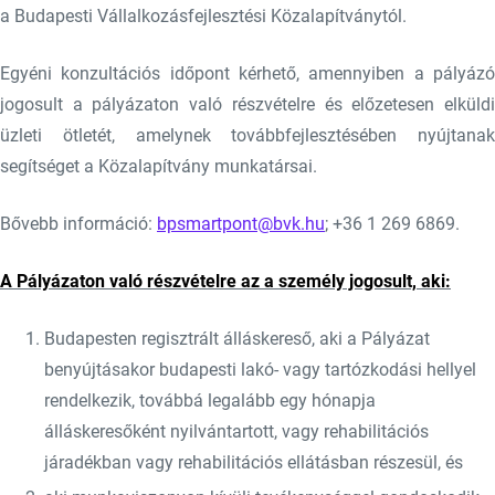
a Budapesti Vállalkozásfejlesztési Közalapítványtól.
Egyéni konzultációs időpont kérhető, amennyiben a pályázó
jogosult a pályázaton való részvételre és előzetesen elküldi
üzleti ötletét, amelynek továbbfejlesztésében nyújtanak
segítséget a Közalapítvány munkatársai.
Bővebb információ:
bpsmartpont@bvk.hu
; +36 1 269 6869.
A Pályázaton való részvételre az a személy jogosult, aki:
Budapesten regisztrált álláskereső, aki a Pályázat
benyújtásakor budapesti lakó- vagy tartózkodási hellyel
rendelkezik, továbbá legalább egy hónapja
álláskeresőként nyilvántartott, vagy rehabilitációs
járadékban vagy rehabilitációs ellátásban részesül, és