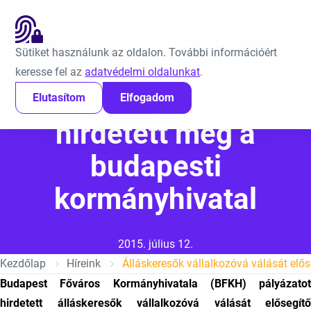
Ugrás a tartalomra
EN
Álláskeresők
Sütiket használunk az oldalon. További információért
vállalkozóvá válását
keresse fel az
adatvédelmi oldalunkat
.
elősegítő pályázatot
Elutasítom
Elfogadom
hirdetett meg a
budapesti
kormányhivatal
Közzétéve:
2015. július 12.
Kezdőlap
Híreink
Budapest Főváros Kormányhivatala (BFKH) pályázatot
hirdetett álláskeresők vállalkozóvá válását elősegítő