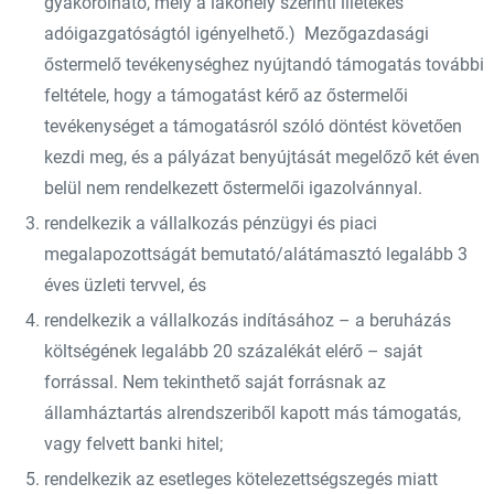
gyakorolható, mely a lakóhely szerinti illetékes
adóigazgatóságtól igényelhető.) Mezőgazdasági
őstermelő tevékenységhez nyújtandó támogatás további
feltétele, hogy a támogatást kérő az őstermelői
tevékenységet a támogatásról szóló döntést követően
kezdi meg, és a pályázat benyújtását megelőző két éven
belül nem rendelkezett őstermelői igazolvánnyal.
rendelkezik a vállalkozás pénzügyi és piaci
megalapozottságát bemutató/alátámasztó legalább 3
éves üzleti tervvel, és
rendelkezik a vállalkozás indításához – a beruházás
költségének legalább 20 százalékát elérő – saját
forrással. Nem tekinthető saját forrásnak az
államháztartás alrendszeriből kapott más támogatás,
vagy felvett banki hitel;
rendelkezik az esetleges kötelezettségszegés miatt