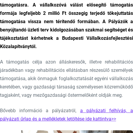
támogatásra. A vállalkozóvá válást elősegítő támogatás
formája legfeljebb 2 millió Ft összegig terjedő tőkejuttatás
támogatása vissza nem térítendő formában. A Pályázók a
benyújtandó üzleti terv kidolgozásában szakmai segítséget és
tájékoztatást kérhetnek a Budapesti Vállalkozásfejlesztési
Közalapítványtól.
A támogatás célja azon álláskeresők, illetve rehabilitációs
járadékban vagy rehabilitációs ellátásban részesülő személyek
támogatása, akik önmaguk foglalkoztatását egyéni vállalkozás
keretében, vagy gazdasági társaság személyesen közreműködő
tagjaként, vagy mezőgazdasági őstermelőként oldják meg.
Bővebb információ a pályázatról,
a pályázati felhívás, 
pályázati űrlap és a mellékletek letöltése ide kattintva>>