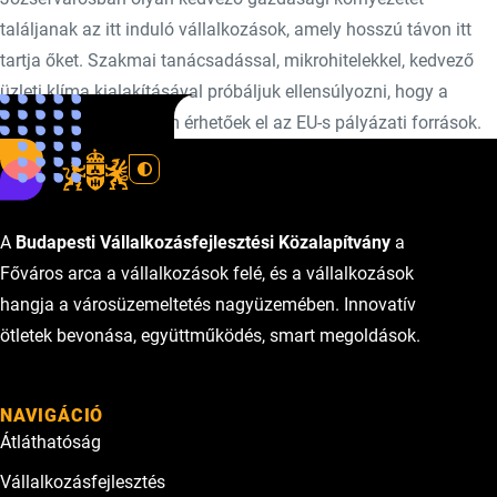
találjanak az itt induló vállalkozások, amely hosszú távon itt
tartja őket. Szakmai tanácsadással, mikrohitelekkel, kedvező
üzleti klíma kialakításával próbáljuk ellensúlyozni, hogy a
központi régióban nem érhetőek el az EU-s pályázati források.
A
Budapesti Vállalkozásfejlesztési Közalapítvány
a
Főváros arca a vállalkozások felé, és a vállalkozások
hangja a városüzemeltetés nagyüzemében. Innovatív
ötletek bevonása, együttműködés, smart megoldások.
NAVIGÁCIÓ
Átláthatóság
Vállalkozásfejlesztés