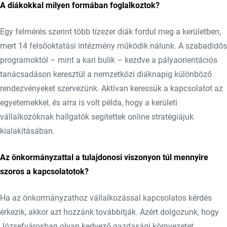
A diákokkal milyen formában foglalkoztok?
Egy felmérés szerint több tízezer diák fordul meg a kerületben,
mert 14 felsőoktatási intézmény működik nálunk. A szabadidős
programoktól – mint a kari bulik – kezdve a pályaorientációs
tanácsadáson keresztül a nemzetközi diáknapig különböző
rendezvényeket szervezünk. Aktívan keressük a kapcsolatot az
egyetemekkel, és arra is volt példa, hogy a kerületi
vállalkozóknak hallgatók segítettek online stratégiájuk
kialakításában.
Az önkormányzattal a tulajdonosi viszonyon túl mennyire
szoros a kapcsolatotok?
Ha az önkormányzathoz vállalkozással kapcsolatos kérdés
érkezik, akkor azt hozzánk továbbítják. Azért dolgozunk, hogy
Józsefvárosban olyan kedvező gazdasági környezetet