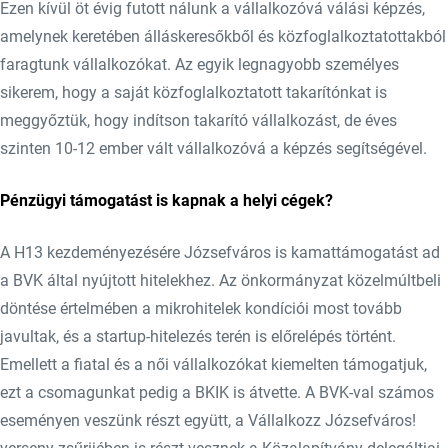
Ezen kívül öt évig futott nálunk a vállalkozóvá válási képzés,
amelynek keretében álláskeresőkből és közfoglalkoztatottakból
faragtunk vállalkozókat. Az egyik legnagyobb személyes
sikerem, hogy a saját közfoglalkoztatott takarítónkat is
meggyőztük, hogy indítson takarító vállalkozást, de éves
szinten 10-12 ember vált vállalkozóvá a képzés segítségével.
Pénzügyi támogatást is kapnak a helyi cégek?
A H13 kezdeményezésére Józsefváros is kamattámogatást ad
a BVK által nyújtott hitelekhez. Az önkormányzat közelmúltbeli
döntése értelmében a mikrohitelek kondíciói most tovább
javultak, és a startup-hitelezés terén is előrelépés történt.
Emellett a fiatal és a női vállalkozókat kiemelten támogatjuk,
ezt a csomagunkat pedig a BKIK is átvette. A BVK-val számos
eseményen veszünk részt együtt, a Vállalkozz Józsefváros!