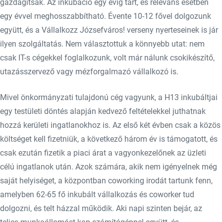
gazdagítsák. Az inkubáció egy évig tart, és releváns esetben
egy évvel meghosszabbítható. Évente 10-12 fővel dolgozunk
együtt, és a Vállalkozz Józsefváros! verseny nyerteseinek is jár
ilyen szolgáltatás. Nem választottuk a könnyebb utat: nem
csak IT-s cégekkel foglalkozunk, volt már nálunk csokikészítő,
utazásszervező vagy mézforgalmazó vállalkozó is.
Mivel önkormányzati tulajdonú cég vagyunk, a H13 inkubáltjai
egy testületi döntés alapján kedvező feltételekkel juthatnak
hozzá kerületi ingatlanokhoz is. Az első két évben csak a közös
költséget kell fizetniük, a következő három év is támogatott, és
csak ezután fizetik a piaci árat a vagyonkezelőnek az üzleti
célú ingatlanok után. Azok számára, akik nem igényelnek még
saját helyiséget, a központban coworking irodát tartunk fenn,
amelyben 62-65 fő inkubált vállalkozás és coworker tud
dolgozni, és telt házzal működik. Aki napi szinten bejár, az