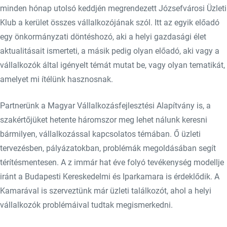
minden hónap utolsó keddjén megrendezett Józsefvárosi Üzleti
Klub a kerület összes vállalkozójának szól. Itt az egyik előadó
egy önkormányzati döntéshozó, aki a helyi gazdasági élet
aktualitásait ismerteti, a másik pedig olyan előadó, aki vagy a
vállalkozók által igényelt témát mutat be, vagy olyan tematikát,
amelyet mi ítélünk hasznosnak.
Partnerünk a Magyar Vállalkozásfejlesztési Alapítvány is, a
szakértőjüket hetente háromszor meg lehet nálunk keresni
bármilyen, vállalkozással kapcsolatos témában. Ő üzleti
tervezésben, pályázatokban, problémák megoldásában segít
térítésmentesen. A z immár hat éve folyó tevékenység modellje
iránt a Budapesti Kereskedelmi és Iparkamara is érdeklődik. A
Kamarával is szerveztünk már üzleti találkozót, ahol a helyi
vállalkozók problémáival tudtak megismerkedni.