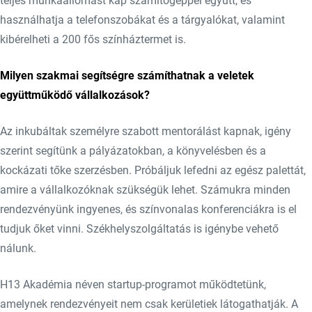
teljes munkaállomást kap számítógéppel együtt, és
használhatja a telefonszobákat és a tárgyalókat, valamint
kibérelheti a 200 fős színháztermet is.
Milyen szakmai segítségre számíthatnak a veletek
együttműködő vállalkozások?
Az inkubáltak személyre szabott mentorálást kapnak, igény
szerint segítünk a pályázatokban, a könyvelésben és a
kockázati tőke szerzésben. Próbáljuk lefedni az egész palettát,
amire a vállalkozóknak szükségük lehet. Számukra minden
rendezvényünk ingyenes, és színvonalas konferenciákra is el
tudjuk őket vinni. Székhelyszolgáltatás is igénybe vehető
nálunk.
H13 Akadémia néven startup-programot működtetünk,
amelynek rendezvényeit nem csak kerületiek látogathatják. A