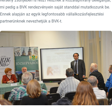
verseny zsűrijében is részt vesznek a Közalapítvány delegáltjai,
mi pedig a BVK rendezvényein saját standdal mutatkozunk be.
Ennek alapján az egyik legfontosabb vállalkozásfejlesztési
partnerünknek nevezhetjük a BVK-t.