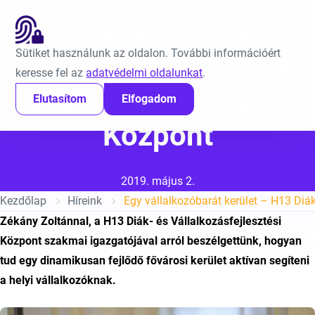
Ugrás a tartalomra
EN
Egy vállalkozóbarát
Sütiket használunk az oldalon. További információért
kerület – H13 Diák- és
keresse fel az
adatvédelmi oldalunkat
.
Vállalkozásfejlesztési
Elutasítom
Elfogadom
Központ
Közzétéve:
2019. május 2.
Kezdőlap
Híreink
Zékány Zoltánnal, a H13 Diák- és Vállalkozásfejlesztési
Központ szakmai igazgatójával arról beszélgettünk, hogyan
tud egy dinamikusan fejlődő fővárosi kerület aktívan segíteni
a helyi vállalkozóknak.