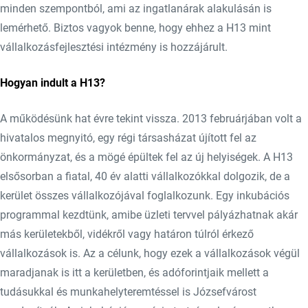
minden szempontból, ami az ingatlanárak alakulásán is
lemérhető. Biztos vagyok benne, hogy ehhez a H13 mint
vállalkozásfejlesztési intézmény is hozzájárult.
Hogyan indult a H13?
A működésünk hat évre tekint vissza. 2013 februárjában volt a
hivatalos megnyitó, egy régi társasházat újított fel az
önkormányzat, és a mögé épültek fel az új helyiségek. A H13
elsősorban a fiatal, 40 év alatti vállalkozókkal dolgozik, de a
kerület összes vállalkozójával foglalkozunk. Egy inkubációs
programmal kezdtünk, amibe üzleti tervvel pályázhatnak akár
más kerületekből, vidékről vagy határon túlról érkező
vállalkozások is. Az a célunk, hogy ezek a vállalkozások végül
maradjanak is itt a kerületben, és adóforintjaik mellett a
tudásukkal és munkahelyteremtéssel is Józsefvárost