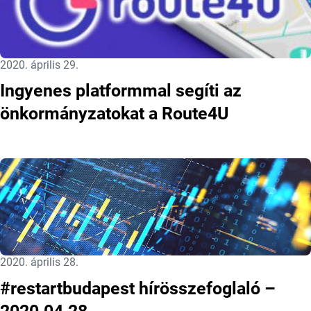
Közzétéve:
2020. április 29.
Ingyenes platformmal segíti az
önkormányzatokat a Route4U
Közzétéve:
2020. április 28.
#restartbudapest hírösszefoglaló –