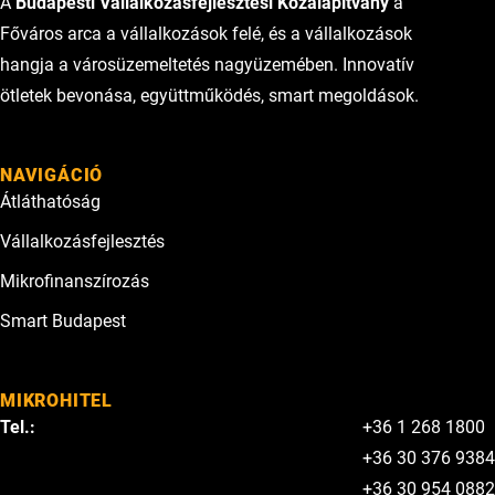
A
Budapesti Vállalkozásfejlesztési Közalapítvány
a
Főváros arca a vállalkozások felé, és a vállalkozások
hangja a városüzemeltetés nagyüzemében. Innovatív
ötletek bevonása, együttműködés, smart megoldások.
NAVIGÁCIÓ
Átláthatóság
Vállalkozásfejlesztés
Mikrofinanszírozás
Smart Budapest
MIKROHITEL
Tel.:
+36 1 268 1800
+36 30 376 9384
+36 30 954 0882