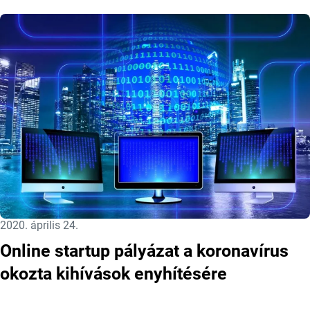
Közzétéve:
2020. április 24.
Online startup pályázat a koronavírus
okozta kihívások enyhítésére