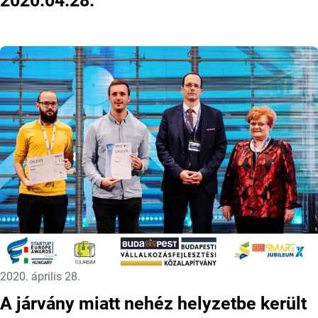
2020.04.28.
Közzétéve:
2020. április 28.
A járvány miatt nehéz helyzetbe került