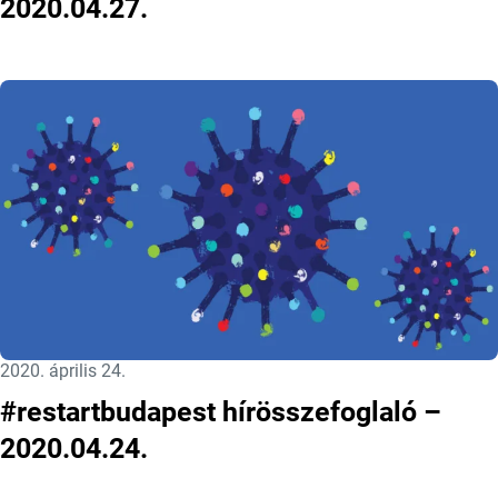
2020.04.27.
Közzétéve:
2020. április 24.
#restartbudapest hírösszefoglaló –
2020.04.24.