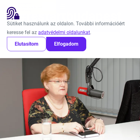
Ugrás a tartalomra
EN
#restartbudapest
Sütiket használunk az oldalon. További információért
keresse fel az
adatvédelmi oldalunkat
.
Keresés:
Elutasítom
Elfogadom
Kezdőlap
Jó gyakorlatok
#restartbudapest
5. oldal