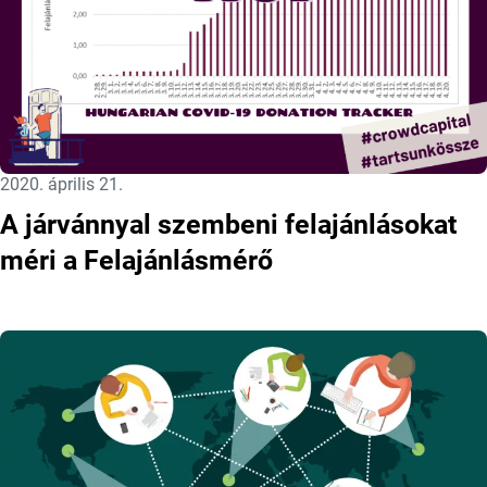
Közzétéve:
2020. április 21.
A járvánnyal szembeni felajánlásokat
méri a Felajánlásmérő