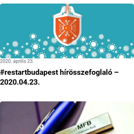
Közzétéve:
2020. április 23.
#restartbudapest hírösszefoglaló –
2020.04.23.