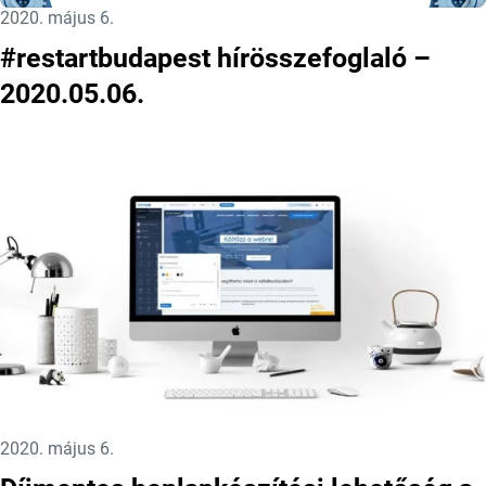
Közzétéve:
2020. május 6.
#restartbudapest hírösszefoglaló –
2020.05.06.
Közzétéve:
2020. május 6.