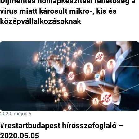
Díjmentes honlapkészítési lehetőség a
vírus miatt károsult mikro-, kis és
középvállalkozásoknak
Közzétéve:
2020. május 5.
#restartbudapest hírösszefoglaló –
2020.05.05