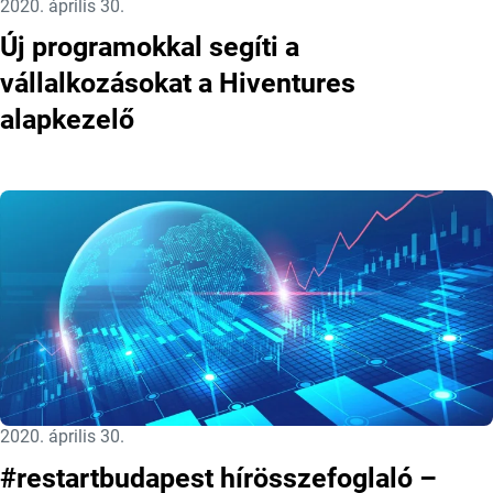
Közzétéve:
2020. április 30.
Új programokkal segíti a
vállalkozásokat a Hiventures
alapkezelő
Közzétéve:
2020. április 30.
#restartbudapest hírösszefoglaló –