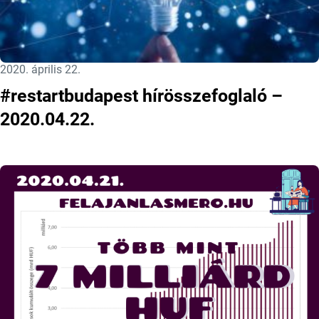
Közzétéve:
2020. április 22.
#restartbudapest hírösszefoglaló –
2020.04.22.