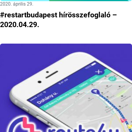
Közzétéve:
2020. április 29.
#restartbudapest hírösszefoglaló –
2020.04.29.