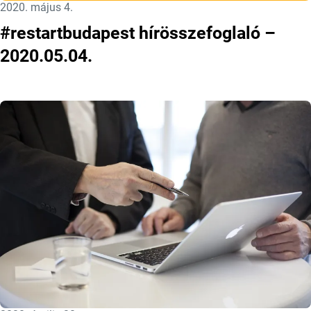
Közzétéve:
2020. május 4.
#restartbudapest hírösszefoglaló –
2020.05.04.