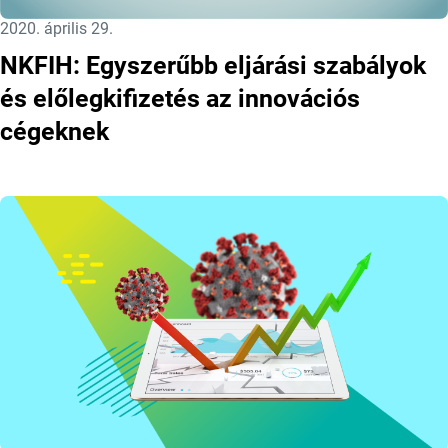
Közzétéve:
2020. április 29.
NKFIH: Egyszerűbb eljárási szabályok
és előlegkifizetés az innovációs
cégeknek