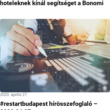
hoteleknek kínál segítséget a Bonomi
Közzétéve:
2020. április 27.
#restartbudapest hírösszefoglaló –