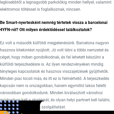
legkisebbtől a legnagyobb parkolókig minden hellyel, valamint
elektromos töltéssel is foglalkoznak, nincsen.
Be Smart-nyertesként nemrég tértetek vissza a barcelonai
4YFN-ról? Ott milyen érdeklődéssel találkoztatok?
Ez volt a második külföldi megjelenésünk. Barcelona nagyon
hasznos kitekintést nyújtott. Jó volt látni a többi nemzetet és
céget, hogy miben gondolkodnak, és fel lehetett készülni a
külföldi terjeszkedésre is. Az ilyen rendezvényeken mindig
tényleges kapcsolatok és hasznos visszajelzések gyűjthetők.
Minden piac kicsit más, és itt ez is felmérhető. A terjeszkedés
kapcsán nem is országokban, hanem egymillió lakos feletti
városokban gondolkodunk. Minden kiválasztott városhoz
módosítani kell a stratégiát, és olyan helyi partnert kell találni,
akivel ki lehet építeni a szolgáltatást.