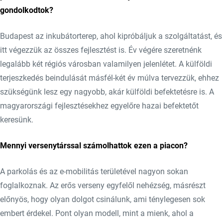
gondolkodtok?
Budapest az inkubátorterep, ahol kipróbáljuk a szolgáltatást, és
itt végezzük az összes fejlesztést is. Év végére szeretnénk
legalább két régiós városban valamilyen jelenlétet. A külföldi
terjeszkedés beindulását másfél-két év múlva tervezzük, ehhez
szükségünk lesz egy nagyobb, akár külföldi befektetésre is. A
magyarországi fejlesztésekhez egyelőre hazai befektetőt
keresünk.
Mennyi versenytárssal számolhattok ezen a piacon?
A parkolás és az e-mobilitás területével nagyon sokan
foglalkoznak. Az erős verseny egyfelől nehézség, másrészt
előnyös, hogy olyan dolgot csinálunk, ami ténylegesen sok
embert érdekel. Pont olyan modell, mint a mienk, ahol a