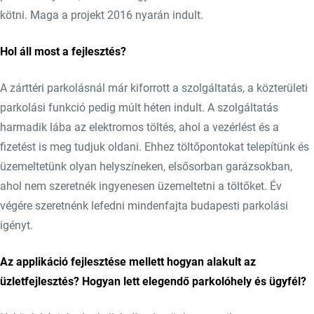
kötni. Maga a projekt 2016 nyarán indult.
Hol áll most a fejlesztés?
A zárttéri parkolásnál már kiforrott a szolgáltatás, a közterületi
parkolási funkció pedig múlt héten indult. A szolgáltatás
harmadik lába az elektromos töltés, ahol a vezérlést és a
fizetést is meg tudjuk oldani. Ehhez töltőpontokat telepítünk és
üzemeltetünk olyan helyszíneken, elsősorban garázsokban,
ahol nem szeretnék ingyenesen üzemeltetni a töltőket. Év
végére szeretnénk lefedni mindenfajta budapesti parkolási
igényt.
Az applikáció fejlesztése mellett hogyan alakult az
üzletfejlesztés? Hogyan lett elegendő parkolóhely és ügyfél?