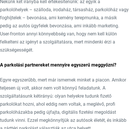
Nekünk két irányba kell értékesítenünk: az egyik a
parkolóhelyek – szálloda, irodaház, társasház, parkolóház vagy
foghíjtelek – bevonása, ami kemény terepmunka, a másik
pedig az autós ügyfelek bevonzása, ami inkább marketing.
User-fronton annyi könnyebbség van, hogy nem kell külön
felkelteni az igényt a szolgáltatásra, mert mindenki érzi a
szükségességét.
A parkolási partnereket mennyire egyszerű meggyőzni?
Egyre egyszerűbb, mert már ismernek minket a piacon. Amikor
teljesen új volt, akkor nem volt könnyű feladatunk. A
szolgáltatásunk kétirányú: olyan helyekre tudunk fizető
parkolókat hozni, ahol eddig nem voltak, a meglévő, profi
parkolóházakba pedig újfajta, digitális fizetési megoldást
tudunk vinni. Ezzel megkönnyítjük az autósok életét, és inkább
a zárttéri parkolást választják az utca helyett.