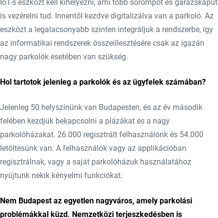
IoT-s eszközt kell kihelyezni, ami több sorompót és garázskaput
is vezérelni tud. Innentől kezdve digitalizálva van a parkoló. Az
eszközt a legalacsonyabb szinten integráljuk a rendszerbe, így
az informatikai rendszerek összeillesztésére csak az igazán
nagy parkolók esetében van szükség.
Hol tartotok jelenleg a parkolók és az ügyfelek számában?
Jelenleg 50 helyszínünk van Budapesten, és az év második
felében kezdjük bekapcsolni a plázákat és a nagy
parkolóházakat. 26.000 regisztrált felhasználónk és 54.000
letöltésünk van. A felhasználók vagy az applikációban
regisztrálnak, vagy a saját parkolóházuk használatához
nyújtunk nekik kényelmi funkciókat.
Nem Budapest az egyetlen nagyváros, amely parkolási
problémákkal küzd. Nemzetközi terjeszkedésben is