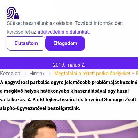
Ugrás a tartalomra
EN
Megtalálni a rejtett
Sütiket használunk az oldalon. További információért
parkolóhelyeket –
keresse fel az
adatvédelmi oldalunkat
.
Parkl
Elutasítom
Elfogadom
Közzétéve:
2019. május 2.
Kezdőlap
Híreink
Megtalálni a rejtett parkolóhelyeket – 
A nagyvárosi parkolás egyre jelentősebb problémáját kezelné
a meglévő helyek hatékonyabb kihasználásával egy hazai
vállalkozás. A Parkl fejlesztéseiről és terveiről Somogyi Zsolt
alapító-ügyvezetővel beszélgettünk.