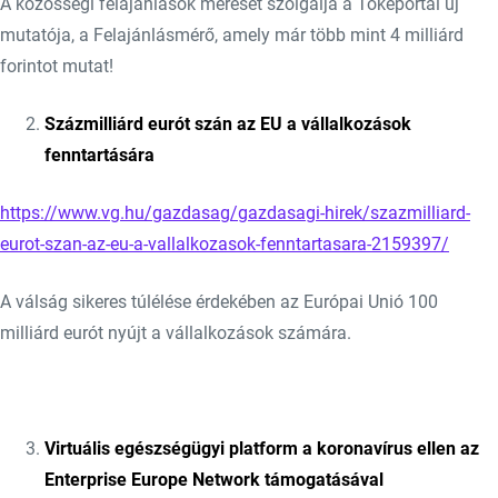
A közösségi felajánlások mérését szolgálja a Tőkeportál új
mutatója, a Felajánlásmérő, amely már több mint 4 milliárd
forintot mutat!
Százmilliárd eurót szán az EU a vállalkozások
fenntartására
https://www.vg.hu/gazdasag/gazdasagi-hirek/szazmilliard-
eurot-szan-az-eu-a-vallalkozasok-fenntartasara-2159397/
A válság sikeres túlélése érdekében az Európai Unió 100
milliárd eurót nyújt a vállalkozások számára.
Virtuális egészségügyi platform a koronavírus ellen az
Enterprise Europe Network támogatásával