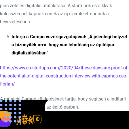
piac zöld és digitális átalakítása. A startupok és a kkv-k
kulcsszerepet kapnak ennek az új szemléletmódnak a
bevezetésében.
Interjú a Campo vezérigazgatójával: „A jelenlegi helyzet
a bizonyíték arra, hogy van lehetőség az építőipar
digitalizálásában”
https://www.eu-startups.com/2020/04/these-days-are-proof-of-
the-potential-of-digital-construction-interview-with-capmos-ceo-
florian/
A münichi Campo küldetésének tartja, hogy segítsen elindítani
a digitális forradalmat az építőiparban.