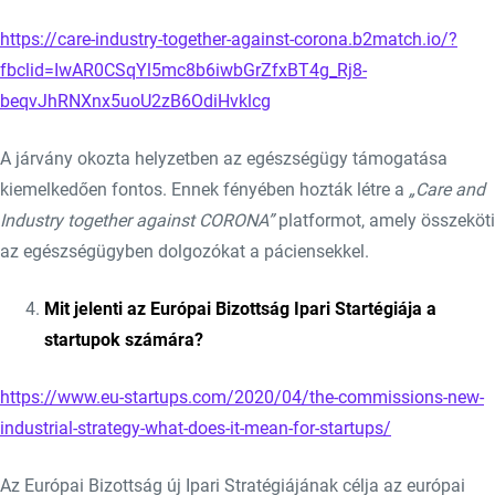
https://care-industry-together-against-corona.b2match.io/?
fbclid=IwAR0CSqYl5mc8b6iwbGrZfxBT4g_Rj8-
beqvJhRNXnx5uoU2zB6OdiHvklcg
A járvány okozta helyzetben az egészségügy támogatása
kiemelkedően fontos. Ennek fényében hozták létre a
„Care and
Industry together against CORONA”
platformot, amely összeköti
az egészségügyben dolgozókat a páciensekkel.
Mit jelenti az Európai Bizottság Ipari Startégiája a
startupok számára?
https://www.eu-startups.com/2020/04/the-commissions-new-
industrial-strategy-what-does-it-mean-for-startups/
Az Európai Bizottság új Ipari Stratégiájának célja az európai