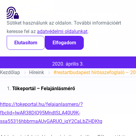
Ugrás a tartalomra
EN
#restartbudapest
Sütiket használunk az oldalon. További információért
hírösszefoglaló –
keresse fel az
adatvédelmi oldalunkat
.
2020.04.03.
Elutasítom
Elfogadom
Közzétéve:
2020. április 3.
Kezdőlap
Híreink
#restartbudapest hírösszefoglaló – 20
Tőkeportál – Felajánlásmérő
https://tokeportal.hu/felajanlasmero/?
fbclid=IwAR38DlQ95MndtSLA40U9K-
ssa55316hbbrmaAUvGARUO_iqY2CaLbZHDKtg