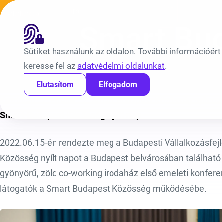
Ugrás a tartalomra
Híreink
Átláthatóság
EN
BV
Smart Bud
Sütiket használunk az oldalon. További információért
keresse fel az
adatvédelmi oldalunkat
.
Elutasítom
Elfogadom
Kezdőlap
Híreink
Smart Budapest Közösség nyílt na
Smart Budapest Közösség nyílt nap
2022.06.15-én rendezte meg a Budapesti Vállalkozásfej
Közösség nyílt napot a Budapest belvárosában található
gyönyörű, zöld co-working irodaház első emeleti konfer
látogatók a Smart Budapest Közösség működésébe.