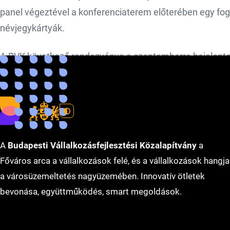
panel végeztével a konferenciaterem előterében egy foga
névjegykártyák.
A BVK következő rendezvénye a szeptemberre bejelente
Ilyés Márton egy nagyszabású rendezvényt és több fonto
ígérete alapján folytatják eddig megkezdett munkájuka
A
Budapesti Vállalkozásfejlesztési Közalapítvány
a
Főváros arca a vállalkozások felé, és a vállalkozások hangja
a városüzemeltetés nagyüzemében. Innovatív ötletek
bevonása, együttműködés, smart megoldások.