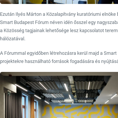
Ezután Ilyés Márton a Közalapítvány kuratóriumi elnöke b
Smart Budapest Fórum néven idén ősszel egy nagyszabá
a Közösség tagjainak lehetősége lesz kapcsolatot terem
hálózatával.
A Fórummal egyidőben létrehozásra kerül majd a Smart Bu
projektekre használható források fogadására és nyújtásár