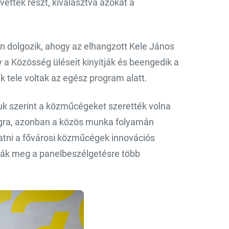
ettek részt, kiválasztva azokat a
n dolgozik, ahogy az elhangzott Kele János
 a Közösség üléseit kinyitják és beengedik a
ek tele voltak az egész program alatt.
uk szerint a közműcégeket szerették volna
ilágra, azonban a közös munka folyamán
tatni a fővárosi közműcégek innovációs
ívták meg a panelbeszélgetésre több