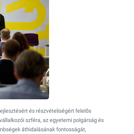
jlesztésért és részvételiségért felelős
állalkozói szféra, az egyetemi polgárság és
lönbségek áthidalásának fontosságát,