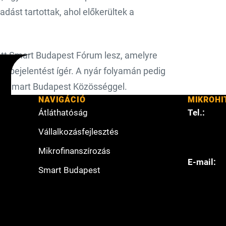
dást tartottak, ahol előkerültek a
tt Smart Budapest Fórum lesz, amelyre
s bejelentést ígér. A nyár folyamán pedig
t a Smart Budapest Közösséggel.
NAVIGÁCIÓ
MIKROHI
Átláthatóság
Tel.:
Vállalkozásfejlesztés
Mikrofinanszírozás
E-mail:
Smart Budapest