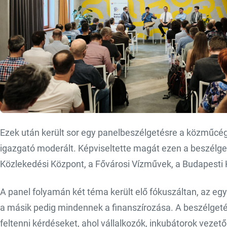
Ezek után került sor egy panelbeszélgetésre a közműcég
igazgató moderált. Képviseltette magát ezen a beszélget
Közlekedési Központ, a Fővárosi Vízművek, a Budapesti K
A panel folyamán két téma került elő fókuszáltan, az e
a másik pedig mindennek a finanszírozása. A beszélgeté
feltenni kérdéseket, ahol vállalkozók, inkubátorok vezet