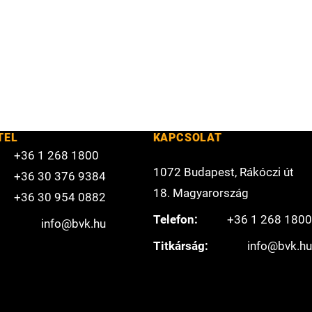
TEL
KAPCSOLAT
+36 1 268 1800
1072 Budapest, Rákóczi út
+36 30 376 9384
18. Magyarország
+36 30 954 0882
Telefon:
+36 1 268 1800
info@bvk.hu
Titkárság:
info@bvk.hu