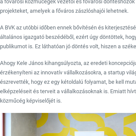
a fővárosi közműcégek vezetői és fővárosi döntéshozók v
projekteket, amelyek a főváros zászlóshajói lehetnek.
A BVK az utóbbi időben ennek bővítésén és kiterjesztésé
általános igazgató beszédéből, ezért úgy döntöttek, hogy
publikumot is. Ez láthatóan jó döntés volt, hiszen a szék
Ahogy Kele János kihangsúlyozta, az eredeti koncepciój
érzékenyíteni az innovatív vállalkozásokra, a startup v
észrevették, hogy ez egy kétoldalú folyamat, be kell mu
elképzeléseit és terveit a vállalkozásoknak is. Emiatt h
közműcég képviselőjét is.