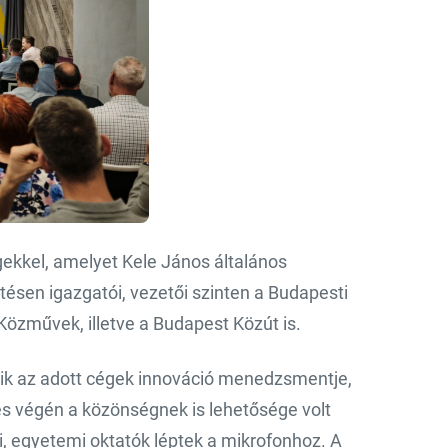
ekkel, amelyet Kele János általános
ésen igazgatói, vezetői szinten a Budapesti
özművek, illetve a Budapest Közút is.
gyik az adott cégek innováció menedzsmentje,
s végén a közönségnek is lehetősége volt
ői, egyetemi oktatók léptek a mikrofonhoz. A