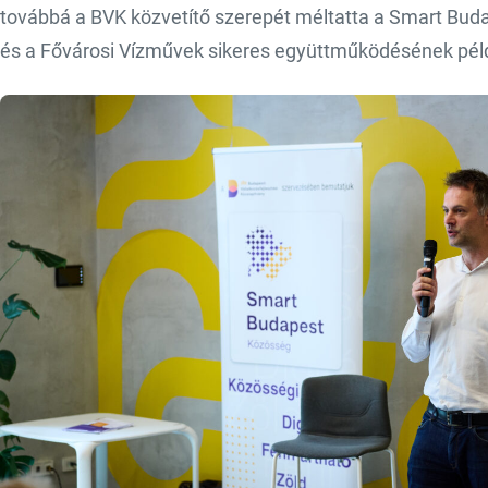
továbbá a BVK közvetítő szerepét méltatta a Smart Buda
és a Fővárosi Vízművek sikeres együttműködésének péld