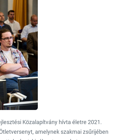
lesztési Közalapítvány hívta életre 2021.
tletversenyt, amelynek szakmai zsűrijében