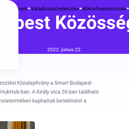
K
Kutatások
Vállalkozásfejlesztés
Mikrofinanszírozás
apest Közösség
Közzétéve:
2022. június 22.
p
lesztési Közalapítvány a Smart Budapest
 HubHub-ban. A Király utca 26-ban található
enciatermében kaphattak betekintést a