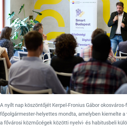
A nyílt nap köszöntőjét Kerpel-Fronius Gábor okosváros-fe
főpolgármester-helyettes mondta, amelyben kiemelte a v
a fővárosi közműcégek közötti nyelvi- és habitusbeli kü