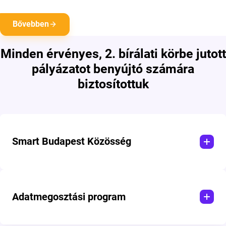
Bővebben
Minden érvényes, 2. bírálati körbe jutott
pályázatot benyújtó számára
biztosítottuk
Smart Budapest Közösség
A jelentkezők részesei lehetnek egy támogató közösségnek,
amely folyamatosan információval, megvalósítási ötletekkel
Adatmegosztási program
látja majd el a budapesti városvezetést.
A tagoknak szervezett eseményeken (workshopok és évente 2