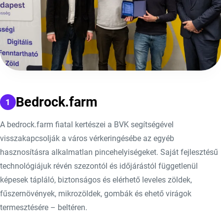
Bedrock.farm
A bedrock.farm fiatal kertészei a BVK segítségével
visszakapcsolják a város vérkeringésébe az egyéb
hasznosításra alkalmatlan pincehelyiségeket. Saját fejlesztésű
technológiájuk révén szezontól és időjárástól függetlenül
képesek tápláló, biztonságos és elérhető leveles zöldek,
fűszernövények, mikrozöldek, gombák és ehető virágok
termesztésére – beltéren.