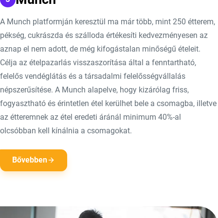
A Munch platformján keresztül ma már több, mint 250 étterem,
pékség, cukrászda és szálloda értékesíti kedvezményesen az
aznap el nem adott, de még kifogástalan minőségű ételeit.
Célja az ételpazarlás visszaszorítása által a fenntartható,
felelős vendéglátás és a társadalmi felelősségvállalás
népszerűsítése. A Munch alapelve, hogy kizárólag friss,
fogyasztható és érintetlen étel kerülhet bele a csomagba, illetve
az étteremnek az étel eredeti áránál minimum 40%-al
olcsóbban kell kínálnia a csomagokat.
Bővebben