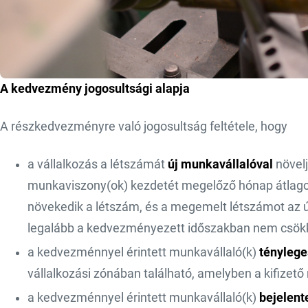
A kedvezmény jogosultsági alapja
A részkedvezményre való jogosultság feltétele, hogy
a vállalkozás a létszámát
új munkavállalóval
növelj
munkaviszony(ok) kezdetét megelőző hónap átlagos
növekedik a létszám, és a megemelt létszámot az új
legalább a kedvezményezett időszakban nem csökk
a kedvezménnyel érintett munkavállaló(k)
tényleg
vállalkozási zónában található, amelyben a kifizető
a kedvezménnyel érintett munkavállaló(k)
bejelent