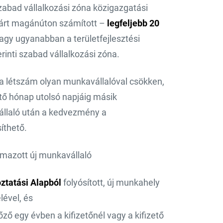
zabad vállalkozási zóna közigazgatási
zárt magánúton számított –
legfeljebb 20
vagy ugyanabban a területfejlesztési
erinti szabad vállalkozási zóna.
a létszám olyan munkavállalóval csökken,
tő hónap utolsó napjáig másik
állaló után a kedvezmény a
íthető.
lmazott új munkavállaló
ztatási Alapból
folyósított, új munkahely
lével, és
ző egy évben a kifizetőnél vagy a kifizető