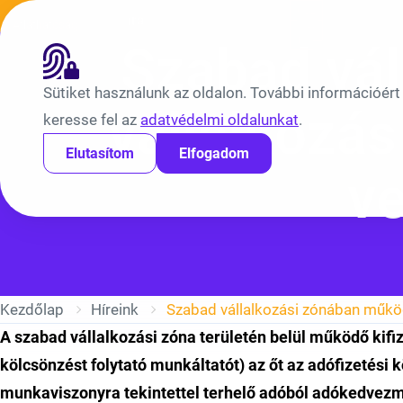
Ugrás a tartalomra
Híreink
Átláthatóság
EN
BV
Szabad vá
Sütiket használunk az oldalon. További információért
vállalkozás
keresse fel az
adatvédelmi oldalunkat
.
Elutasítom
Elfogadom
v
Kezdőlap
Híreink
A szabad vállalkozási zóna területén belül működő kifi
kölcsönzést folytató munkáltatót) az őt az adófizetési
munkaviszonyra tekintettel terhelő adóból adókedvezm