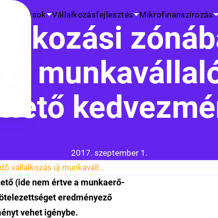
K
Kutatások
Vállalkozásfejlesztés
Mikrofinanszírozás
llalkozási zóná
 új munkavállal
ehető kedvezmé
Közzétéve:
2017. szeptember 1.
Szabad vállalkozási zónában működő vállalkozás új munkavállalóira igénybe vehető kedvezmény
zető (ide nem értve a munkaerő-
 kötelezettséget eredményező
ényt vehet igénybe.