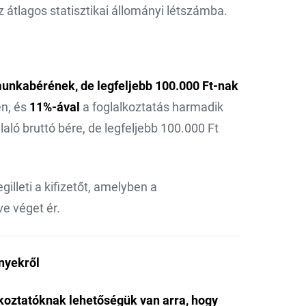
 átlagos statisztikai állományi létszámba.
munkabérének, de legfeljebb 100.000 Ft-nak
en, és
11%-ával
a foglalkoztatás harmadik
aló bruttó bére, de legfeljebb 100.000 Ft
lleti a kifizetőt, amelyben a
ve véget ér.
nyekről
lkoztatóknak lehetőségük van arra, hogy