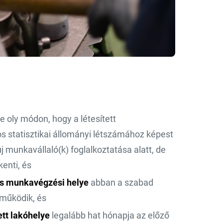
e oly módon, hogy a létesített
 statisztikai állományi létszámához képest
 munkavállaló(k) foglalkoztatása alatt, de
enti, és
es munkavégzési helye
abban a szabad
 működik, és
ett lakóhelye
legalább hat hónapja az előző