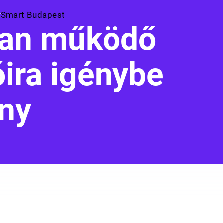
Smart Budapest
ban működő
óira igénybe
ny