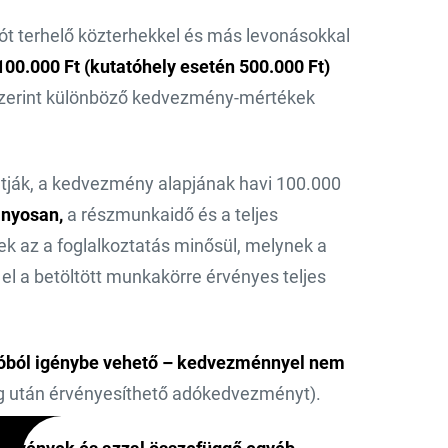
t terhelő közterhekkel és más levonásokkal
100.000 Ft (kutatóhely esetén 500.000 Ft)
szerint különböző kedvezmény-mértékek
atják, a kedvezmény alapjának havi 100.000
nyosan,
a részmunkaidő és a teljes
 az a foglalkoztatás minősül, melynek a
 a betöltött munkakörre érvényes teljes
dóból igénybe vehető – kedvezménnyel nem
ég után érvényesíthető adókedvezményt).