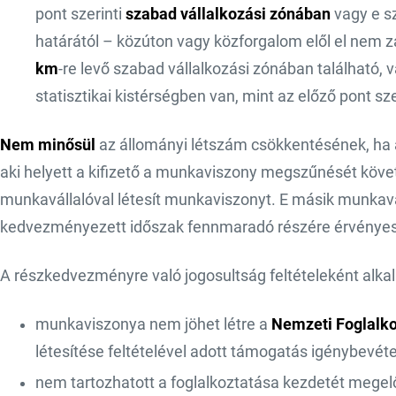
pont szerinti
szabad vállalkozási zónában
vagy e s
határától – közúton vagy közforgalom elől el nem 
km
-re levő szabad vállalkozási zónában található, 
statisztikai kistérségben van, mint az előző pont sz
Nem minősül
az állományi létszám csökkentésének, ha 
aki helyett a kifizető a munkaviszony megszűnését köve
munkavállalóval létesít munkaviszonyt. E másik munkav
kedvezményezett időszak fennmaradó részére érvényes
A részkedvezményre való jogosultság feltételeként alka
munkaviszonya nem jöhet létre a
Nemzeti Foglalko
létesítése feltételével adott támogatás igénybevéte
nem tartozhatott a foglalkoztatása kezdetét megelő