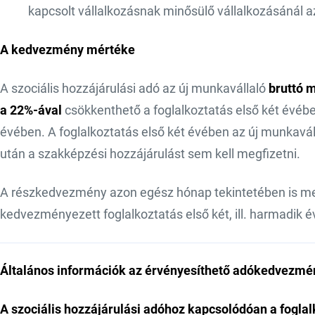
kapcsolt vállalkozásnak minősülő vállalkozásánál az
A kedvezmény mértéke
A szociális hozzájárulási adó az új munkavállaló
bruttó 
a 22%-ával
csökkenthető a foglalkoztatás első két évéb
évében. A foglalkoztatás első két évében az új munkaváll
után a szakképzési hozzájárulást sem kell megfizetni.
A részkedvezmény azon egész hónap tekintetében is megi
kedvezményezett foglalkoztatás első két, ill. harmadik é
Általános információk az érvényesíthető adókedvezmé
A szociális hozzájárulási adóhoz kapcsolódóan a fogla