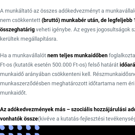
A munkáltató az összes adókedvezményt a munkavállaló
nem csökkentett
(bruttó) munkabér után, de legfeljebb 
összeghatárig
veheti igénybe. Az egyes jogosultságok 
kerültek megállapításra.
Ha a munkavállalót
nem teljes munkaidőben
foglalkozt
Ft-os (kutatók esetén 500.000 Ft-os) felső határát
időará
munkaidő arányában csökkenteni kell. Részmunkaidősnek
munkaszerződésben meghatározott időtartama nem éri el
munkaidőt.
Az adókedvezmények más – szociális hozzájárulási a
vonhatók össze
(kivéve a kutatás-fejlesztési tevékenys