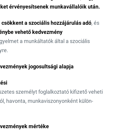
ket érvényesítsenek munkavállalóik után.
 csökkent a szociális hozzájárulás adó
, és
 igénybe vehető kedvezmény
igyelmet a munkáltatók által a szociális
yre.
dvezmények jogosultsági alapja
tési
zetes személyt foglalkoztató kifizető veheti
óból, havonta, munkaviszonyonként külön-
kedvezmények mértéke