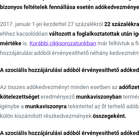
bizonyos feltételek fennállása esetén adókedvezménye
2017. január 1-jei kezdettel 27 százalékról
22 százalékra
ehhez kacsolódóan
változott a foglalkoztatottak után
mértéke
is.
Korábbi cikksorozatunkban
már felhívtuk a f
hozzájárulási adóból érvényesíthető néhány kedvezmén
A szociális hozzájárulási adóból érvényesíthető adóke
Az összes adókedvezményt minden esetben az
adófize
kötelezettséget
eredményező
munkaviszonyban
termés
igénybe a
munkaviszonyra
tekintettel az őt terhelő ad
külön kiszámított részkedvezmények
összegeként.
A szociális hozzájárulási adóból érvényesíthető adó