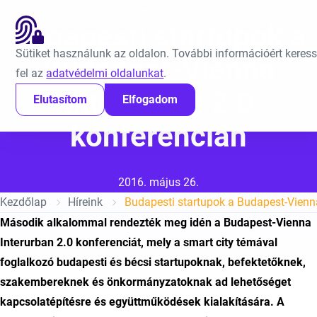
Ugrás a tartalomra
EN
Budapesti startupok a
Sütiket használunk az oldalon. További információért keres
Budapest-Vienna
fel az
adatvédelmi oldalunkat
.
Interurban 2.0
Elutasítom
Elfogadom
konferencián
Közzétéve:
2016. május 26.
Kezdőlap
Híreink
Budapesti startupok a Budapest-Vienna
Második alkalommal rendezték meg idén a Budapest-Vienna
Interurban 2.0 konferenciát, mely a smart city témával
foglalkozó budapesti és bécsi startupoknak, befektetőknek,
szakembereknek és önkormányzatoknak ad lehetőséget
kapcsolatépítésre és együttműködések kialakítására. A