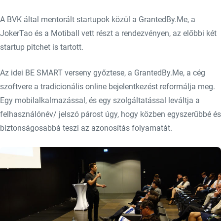
A BVK által mentorált startupok közül a GrantedBy.Me, a
JokerTao és a Motiball vett részt a rendezvényen, az előbbi két
startup pitchet is tartott.
Az idei BE SMART verseny győztese, a GrantedBy.Me, a cég
szoftvere a tradicionális online bejelentkezést reformálja meg.
Egy mobilalkalmazással, és egy szolgáltatással leváltja a
felhasználónév/ jelszó párost úgy, hogy közben egyszerűbbé és
biztonságosabbá teszi az azonosítás folyamatát.