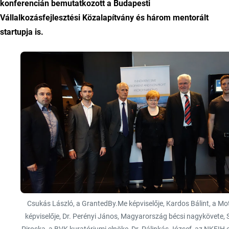
konferencián bemutatkozott a Budapesti
Vállalkozásfejlesztési Közalapítvány és három mentorált
startupja is.
Csukás László, a GrantedBy.Me képviselője, Kardos Bálint, a Mot
képviselője, Dr. Perényi János, Magyarország bécsi nagykövete, 