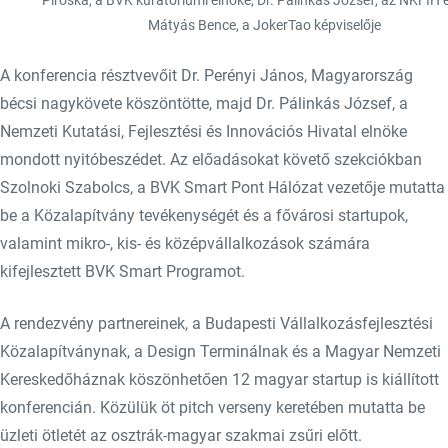
Piroska, a BVK kuratóriumi elnöke, Dr. Pálinkás József, az NKFIH 
Mátyás Bence, a JokerTao képviselője
A konferencia résztvevőit Dr. Perényi János, Magyarország
bécsi nagykövete köszöntötte, majd Dr. Pálinkás József, a
Nemzeti Kutatási, Fejlesztési és Innovációs Hivatal elnöke
mondott nyitóbeszédet. Az előadásokat követő szekciókban
Szolnoki Szabolcs, a BVK Smart Pont Hálózat vezetője mutatta
be a Közalapítvány tevékenységét és a fővárosi startupok,
valamint mikro-, kis- és középvállalkozások számára
kifejlesztett BVK Smart Programot.
A rendezvény partnereinek, a Budapesti Vállalkozásfejlesztési
Közalapítványnak, a Design Terminálnak és a Magyar Nemzeti
Kereskedőháznak köszönhetően 12 magyar startup is kiállított
konferencián. Közülük öt pitch verseny keretében mutatta be
üzleti ötletét az osztrák-magyar szakmai zsűri előtt.