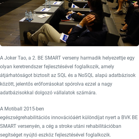
A Joker Tao, a 2. BE SMART verseny harmadik helyezettje egy
olyan keretrendszer fejlesztésével foglalkozik, amely
átjárhatóságot biztosít az SQL és a NoSQL alapú adatbázisok
között, jelentős erőforrásokat spórolva ezzel a nagy
adatbázisokkal dolgozó vállalatok számára.
A Motiball 2015-ben
egészségrehabilitációs innovációáért különdíjat nyert a BVK BE
SMART versenyén, a cég a stroke utáni rehabilitációban
segítséget nyújtó eszköz fejlesztésével foglalkozik.