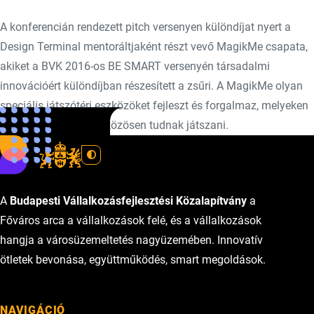
A konferencián rendezett pitch versenyen különdíjat nyert a
Design Terminal mentoráltjaként részt vevő MagikMe csapata,
akiket a BVK 2016-os BE SMART versenyén társadalmi
innovációért különdíjban részesített a zsűri. A MagikMe olyan
speciális játszótéri eszközöket fejleszt és forgalmaz, melyeken
sérült és ép gyerekek közösen tudnak játszani.
A
Budapesti Vállalkozásfejlesztési Közalapítvány
a
Főváros arca a vállalkozások felé, és a vállalkozások
hangja a városüzemeltetés nagyüzemében. Innovatív
ötletek bevonása, együttműködés, smart megoldások.
NAVIGÁCIÓ