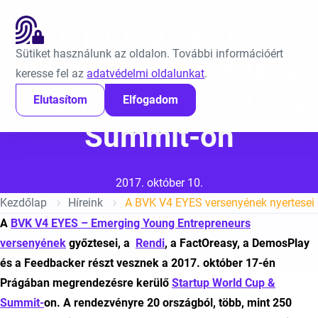
Ugrás a tartalomra
EN
A BVK V4 EYES
Sütiket használunk az oldalon. További információért
versenyének nyertesei
keresse fel az
adatvédelmi oldalunkat
.
a Startup World Cup &
Elutasítom
Elfogadom
Summit-on
Közzétéve:
2017. október 10.
Kezdőlap
Híreink
A
BVK V4 EYES – Emerging Young Entrepreneurs
versenyének
győztesei, a
Rendi
, a FactOreasy, a DemosPlay
és a Feedbacker részt vesznek a 2017. október 17-én
Prágában megrendezésre kerülő
Startup World Cup &
Summit-
on. A rendezvényre 20 országból, több, mint 250