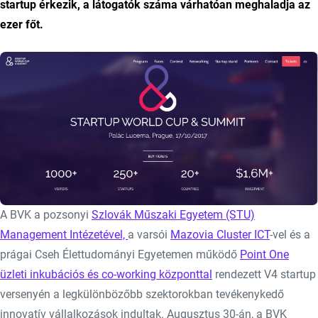
startup érkezik, a látogatók száma várhatóan meghaladja az
ezer főt.
A BVK a pozsonyi
Szlovák Műszaki Egyetem (STU)
Management Intézetével,
a varsói
Mazovia Cluster ICT
-vel és a
prágai Cseh Élettudományi Egyetemen működő
Point One
üzleti inkubációs és co-working központtal
rendezett V4 startup
versenyén a legkülönbözőbb szektorokban tevékenykedő
innovatív vállalkozások indultak. Augusztus 30-án, a BVK