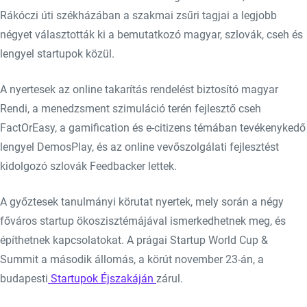
Rákóczi úti székházában a szakmai zsűri tagjai a legjobb
négyet választották ki a bemutatkozó magyar, szlovák, cseh és
lengyel startupok közül.
A nyertesek az online takarítás rendelést biztosító magyar
Rendi, a menedzsment szimuláció terén fejlesztő cseh
FactOrEasy, a gamification és e-citizens témában tevékenykedő
lengyel DemosPlay, és az online vevőszolgálati fejlesztést
kidolgozó szlovák Feedbacker lettek.
A győztesek tanulmányi körutat nyertek, mely során a négy
főváros startup ökoszisztémájával ismerkedhetnek meg, és
építhetnek kapcsolatokat. A prágai Startup World Cup &
Summit a második állomás, a körút november 23-án, a
budapesti
Startupok Éjszakáján
zárul.