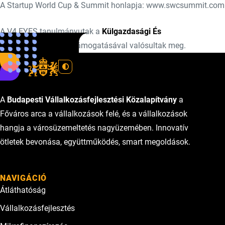
A Startup World Cup & Summit honlapja: www.swcsummit.com
A V4 EYES tanulmányutak a
Külgazdasági És
Külügyminisztériu
m támogatásával valósultak meg.
A
Budapesti Vállalkozásfejlesztési Közalapítvány
a
Főváros arca a vállalkozások felé, és a vállalkozások
hangja a városüzemeltetés nagyüzemében. Innovatív
ötletek bevonása, együttműködés, smart megoldások.
NAVIGÁCIÓ
Átláthatóság
Vállalkozásfejlesztés