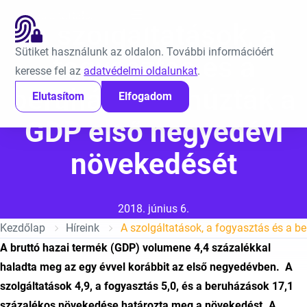
Ugrás a tartalomra
EN
A szolgáltatások, a
Sütiket használunk az oldalon. További információért
fogyasztás és a
keresse fel az
adatvédelmi oldalunkat
.
beruházások húzták a
Elutasítom
Elfogadom
GDP első negyedévi
növekedését
Közzétéve:
2018. június 6.
Kezdőlap
Híreink
A bruttó hazai termék (GDP) volumene 4,4 százalékkal
haladta meg az egy évvel korábbit az első negyedévben. A
szolgáltatások 4,9, a fogyasztás 5,0, és a beruházások 17,1
százalékos növekedése határozta meg a növekedést. A