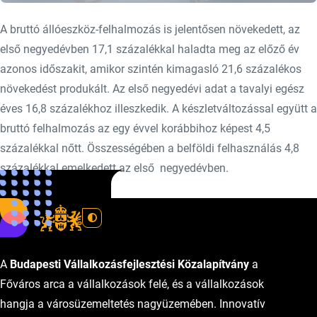
A bruttó állóeszköz-felhalmozás is jelentősen növekedett, az
első negyedévben 17,1 százalékkal haladta meg az előző év
azonos időszakit, amikor szintén kimagasló 21,6 százalékos
növekedést produkált. Az első negyedévi adat a tavalyi egész
éves 16,8 százalékhoz illeszkedik. A készletváltozással együtt a
bruttó felhalmozás az egy évvel korábbihoz képest 4,5
százalékkal nőtt. Összességében a belföldi felhasználás 4,8
százalékkal emelkedett az első negyedévben.
Forrás: MTI
A
Budapesti Vállalkozásfejlesztési Közalapítvány
a
Főváros arca a vállalkozások felé, és a vállalkozások
hangja a városüzemeltetés nagyüzemében. Innovatív