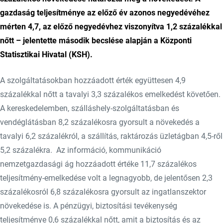
gazdaság teljesítménye az előző év azonos negyedévéhez
mérten 4,7, az előző negyedévhez viszonyítva 1,2 százalékkal
nőtt – jelentette második becslése alapján a Központi
Statisztikai Hivatal (KSH).
A szolgáltatásokban hozzáadott érték együttesen 4,9
százalékkal nőtt a tavalyi 3,3 százalékos emelkedést követően.
A kereskedelemben, szálláshely-szolgáltatásban és
vendéglátásban 8,2 százalékosra gyorsult a növekedés a
tavalyi 6,2 százalékról, a szállítás, raktározás üzletágban 4,5-ről
5,2 százalékra. Az információ, kommunikáció
nemzetgazdasági ág hozzáadott értéke 11,7 százalékos
teljesítmény-emelkedése volt a legnagyobb, de jelentősen 2,3
százalékosról 6,8 százalékosra gyorsult az ingatlanszektor
növekedése is. A pénzügyi, biztosítási tevékenység
teljesítménye 0,6 százalékkal nőtt, amit a biztosítás és az