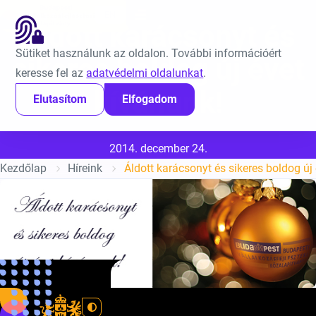
Ugrás a tartalomra
EN
Áldott karácsonyt és
Sütiket használunk az oldalon. További információért
sikeres boldog új évet
keresse fel az
adatvédelmi oldalunkat
.
kívánunk!
Elutasítom
Elfogadom
Közzétéve:
2014. december 24.
Kezdőlap
Híreink
Áldott karácsonyt és sikeres boldog új