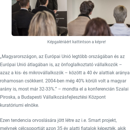
Képgalériáért kattintson a képre!
„Magyarországon, az Európai Unió legtöbb országában és az
Európai Unió átlagában is, az önfoglalkoztató vállalkozók –
azaz a kis- és mikrovállalkozók – között a 40 év alattiak aránya
rohamosan csökkent. 2004-ben még 40% körüli volt a magyar
arány is, most már 32-33%.” – mondta el a konferencián Szalai
Piroska, a Budapesti Vállalkozásfejlesztési Központ
kuratóriumi elnöke.
Ezen tendencia orvoslására jött létre az i.e. Smart projekt,
melynek célcsoportját azon 35 év alatti fiatalok képezték, akik