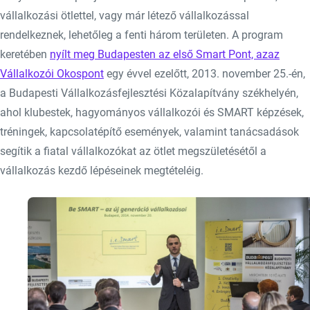
vállalkozási ötlettel, vagy már létező vállalkozással
rendelkeznek, lehetőleg a fenti három területen. A program
keretében
nyílt meg Budapesten az első Smart Pont, azaz
Vállalkozói Okospont
egy évvel ezelőtt, 2013. november 25.-én,
a Budapesti Vállalkozásfejlesztési Közalapítvány székhelyén,
ahol klubestek, hagyományos vállalkozói és SMART képzések,
tréningek, kapcsolatépítő események, valamint tanácsadások
segítik a fiatal vállalkozókat az ötlet megszületésétől a
vállalkozás kezdő lépéseinek megtételéig.