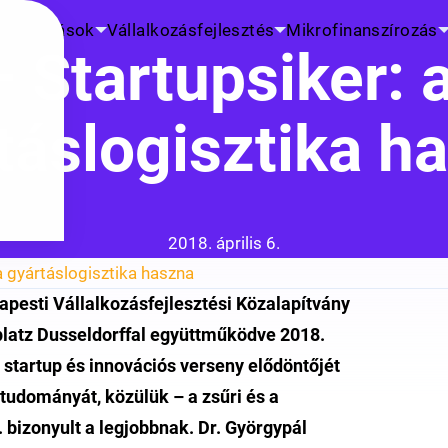
K
Kutatások
Vállalkozásfejlesztés
Mikrofinanszírozás
 Startupsiker: 
táslogisztika h
Közzétéve:
2018. április 6.
a gyártáslogisztika haszna
pesti Vállalkozásfejlesztési Közalapítvány
tplatz Dusseldorffal együttműködve 2018.
startup és innovációs verseny elődöntőjét
 tudományát, közülük – a zsűri és a
. bizonyult a legjobbnak. Dr. Györgypál