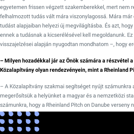
egyetemen frissen végzett szakemberekkel, mert nem r
felhalmozott tudás vált mára viszonylagossá. Mára már
tudást alapjaiban helyezi új megvilágításba. És azt, hog
ennek a tudásnak a kicserélésével kell megoldanunk. Ez n
visszajelzései alapján nyugodtan mondhatom –, hogy 
– Milyen hozadékkal jár az Önök számára a részvétel a 
Közalapítvány olyan rendezvényein, mint a Rheinland Pi
– A Közalapítvány szakmai segítséget nyújt számunkra
megerősítsük a helyünket a magyar és a nemzetközi st
számunkra, hogy a Rheinland Pitch on Danube verseny n
így lehetőségünk nyílik eljuttatni a szakmai közönséghez
Forrás:
Blogstar