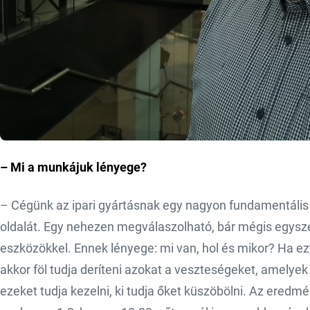
– Mi a munkájuk lényege?
– Cégünk az ipari gyártásnak egy nagyon fundamentális rés
oldalát. Egy nehezen megválaszolható, bár mégis egysze
eszközökkel. Ennek lényege: mi van, hol és mikor? Ha ezt
akkor föl tudja deríteni azokat a veszteségeket, amelyek
ezeket tudja kezelni, ki tudja őket küszöbölni. Az ered