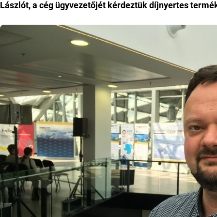
Lászlót, a cég ügyvezetőjét kérdeztük díjnyertes termé