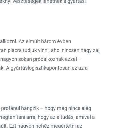
éknyi veszteségek lehetnek a gyártási
glalkozni. Az elmúlt három évben
an piacra tudjuk vinni, ahol nincsen nagy zaj,
 nagyon sokan próbálkoznak ezzel –
k. A gyártáslogisztikapontosan ez az a
profánul hangzik – hogy még nincs elég
gtanítani arra, hogy az a tudás, amivel a
 múlt. Ezt nagyon nehéz megértetni az