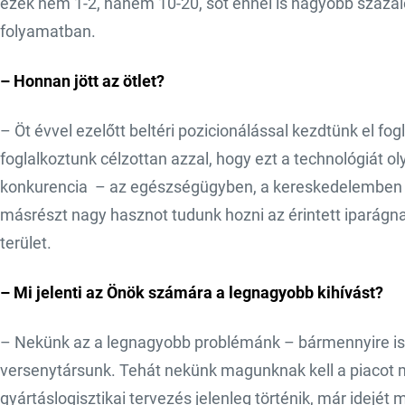
ezek nem 1-2, hanem 10-20, sőt ennél is nagyobb százal
folyamatban.
– Honnan jött az ötlet?
– Öt évvel ezelőtt beltéri pozicionálással kezdtünk el fo
foglalkoztunk célzottan azzal, hogy ezt a technológiát oly
konkurencia ­ – az egészségügyben, a kereskedelemben
másrészt nagy hasznot tudunk hozni az érintett iparágna
terület.
– Mi jelenti az Önök számára a legnagyobb kihívást?
– Nekünk az a legnagyobb problémánk – bármennyire is 
versenytársunk. Tehát nekünk magunknak kell a piacot me
gyártáslogisztikai tervezés jelenleg történik, már idejét