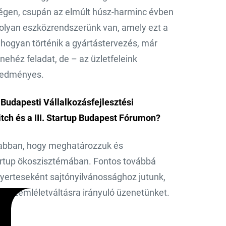
égen, csupán az elmúlt húsz-harminc évben
 olyan eszközrendszerünk van, amely ezt a
y hogyan történik a gyártástervezés, már
ehéz feladat, de – az üzletfeleink
eredményes.
Budapesti Vállalkozásfejlesztési
tch és a III. Startup Budapest Fórumon?
 abban, hogy meghatározzuk és
artup ökoszisztémában. Fontos továbbá
yerteseként sajtónyilvánossághoz jutunk,
 a szemléletváltásra irányuló üzenetünket.