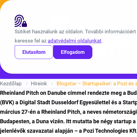
Ugrás a tartalomra
Híreink
Átláthatóság
EN
BV
Blogstar –
Sütiket használunk az oldalon. További információért
gyár
keresse fel az
adatvédelmi oldalunkat
.
Elutasítom
Elfogadom
Kezdőlap
Híreink
Blogstar – Startupsiker: a Pozi és 
Rheinland Pitch on Danube címmel rendezte meg a Buda
(BVK) a Digital Stadt Dusseldorf Egyesülettel és a Star
március 27-én a Rheinland Pitch, a neves németországi 
Budapesten, a Duna vizén. Itt mutatta be négy startup a
jelenlévők szavazatai alapján – a Pozi Technologies Kft