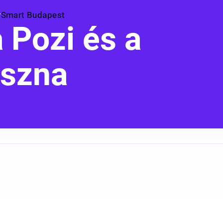
Smart Budapest
a Pozi és a
aszna