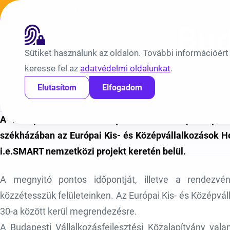
Ugrás a tartalomra
Híreink
Átláthatóság
EN
BV
Bud
Sütiket használunk az oldalon. További információért
keresse fel az
adatvédelmi oldalunkat
.
Elutasítom
Elfogadom
Kezdőlap
Híreink
Budapest SMART Pont
A Budapesti Vállalkozásfejlesztési Közalapítvány a
székházában az Európai Kis- és Középvállalkozások He
i.e.SMART nemzetközi projekt keretén belül.
A megnyitó pontos időpontját, illetve a rendezv
közzétesszük felületeinken. Az Európai Kis- és Középv
30-a között kerül megrendezésre.
A Budapesti Vállalkozásfejlesztési Közalapítvány val