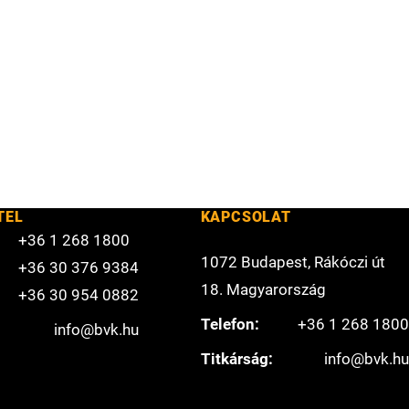
TEL
KAPCSOLAT
+36 1 268 1800
1072 Budapest, Rákóczi út
+36 30 376 9384
18. Magyarország
+36 30 954 0882
Telefon:
+36 1 268 1800
info@bvk.hu
Titkárság:
info@bvk.hu