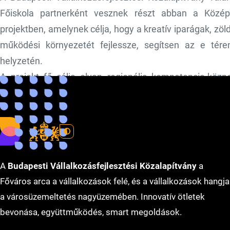
Főiskola partnerként vesznek részt abban a Közép
projektben, amelynek célja, hogy a kreatív iparágak, z
működési környezetét fejlessze, segítsen az e tére
helyzetén.
A projekt fő célja olyan regionális kompetencia-közp
megfelelő képzést nyújtanak elsősorban 15-35 év közötti
szeretnének vállalkozásokat alapítani.
A
Budapesti Vállalkozásfejlesztési Közalapítvány
a
Főváros arca a vállalkozások felé, és a vállalkozások hangja
a városüzemeltetés nagyüzemében. Innovatív ötletek
bevonása, együttműködés, smart megoldások.