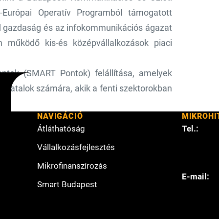
-Európai Operatív Programból támogatott
öld gazdaság és az infokommunikációs ágazat
n működő kis-és középvállalkozások piaci
ontok (SMART Pontok) felállítása, amelyek
 fiatalok számára, akik a fenti szektorokban
NAVIGÁCIÓ
MIKROHI
Átláthatóság
Tel.:
Vállalkozásfejlesztés
Mikrofinanszírozás
E-mail:
Smart Budapest