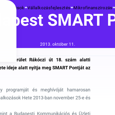
K
Kutatások
Vállalkozásfejlesztés
Mikrofinanszírozás
apest SMART 
Közzétéve:
2013. október 11.
 VII. kerület Rákóczi út 18. szám alatti
te ideje alatt nyitja meg SMART Pontját az
ény programját és meghívóját hamarosan
állalkozások Hete 2013-ban november 25-e és
amint a Budapesti Kommunikációs és Üzleti