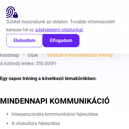
Ugrás a tartalomra
EN
Vállalati
Sütiket használunk az oldalon. További információért
kommunikációs tréning
keresse fel az
adatvédelmi oldalunkat
.
Elutasítom
Elfogadom
Közzétéve:
2023. december 11.
Kezdőlap
Díjak
Vállalati kommunikációs tréning
A különdíj értéke: 350.000Ft
Egy napos tréning a következő témakörökben:
MINDENNAPI KOMMUNIKÁCIÓ
Interperszonális kommunikáció fejlesztése
A vitakultúra fejlesztése