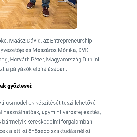
lnöke, Maász Dávid, az Entrepreneurship
ügyvezetője és Mészáros Mónika, BVK
eg, Horváth Péter, Magyarország Dublini
zt a pályázók elbírálásában.
nak győztesei:
városmodellek készítését teszi lehetővé
l használhatóak, úgymint városfejlesztés,
és bármelyik kereskedelmi forgalomban
cek alatt különösebb szaktudás nélkül