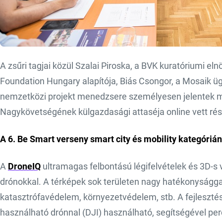
A zsűri tagjai közül Szalai Piroska, a BVK kuratóriumi e
Foundation Hungary alapítója, Biás Csongor, a Mosaik 
nemzetközi projekt menedzsere személyesen jelentek m
Nagykövetségének külgazdasági attaséja online vett rés
A 6. Be Smart verseny smart city és mobility kategóriá
A
DroneIQ
ultramagas felbontású légifelvételek és 3D-s 
drónokkal. A térképek sok területen nagy hatékonyságga
katasztrófavédelem, környezetvédelem, stb. A fejleszt
használható drónnal (DJI) használható, segítségével per