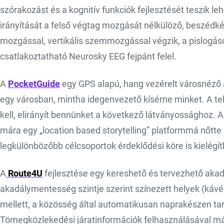
szórakozást és a kognitív funkciók fejlesztését teszik 
irányítását a felső végtag mozgását nélkülöző, beszédké
mozgással, vertikális szemmozgással végzik, a pislogás
csatlakoztatható Neurosky EEG fejpánt felel.
A
PocketGuide
egy GPS alapú, hang vezérelt városnéző 
egy városban, mintha idegenvezető kísérne minket. A tele
kell, elirányít bennünket a következő látványossághoz. A 
mára egy „location based storytelling” platformmá nőtte 
legkülönbözőbb célcsoportok érdeklődési köre is kielégít
A
Route4U
fejlesztése egy kereshető és tervezhető aka
akadálymentesség szintje szerint színezett helyek (kávézó
mellett, a közösség által automatikusan naprakészen tar
Tömegközlekedési járatinformációk felhasználásával m