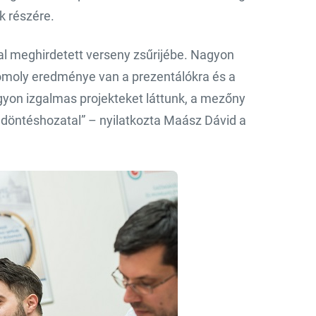
k részére.
l meghirdetett verseny zsűrijébe. Nagyon
komoly eredménye van a prezentálókra és a
yon izgalmas projekteket láttunk, a mezőny
a döntéshozatal” – nyilatkozta Maász Dávid a