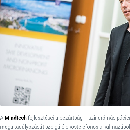
A
Mindtech
fejlesztései a bezártság – szindrómás pácie
megakadályozását szolgáló okostelefonos alkalmazások,