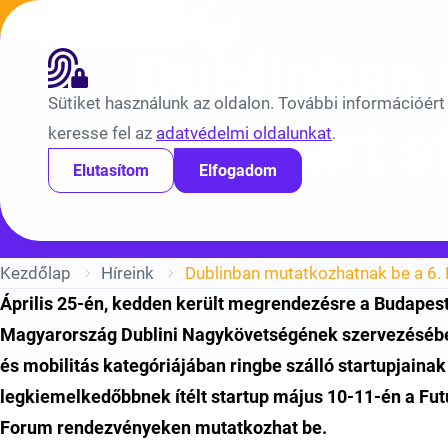
Ugrás a tartalomra
Híreink
Átláthatóság
EN
BV
Dublinban 
Sütiket használunk az oldalon. További információért
Smart st
keresse fel az
adatvédelmi oldalunkat
.
Elutasítom
Elfogadom
Kezdőlap
Híreink
Április 25-én, kedden került megrendezésre a Budapesti
Magyarország Dublini Nagykövetségének szervezésében 
és mobilitás kategóriájában ringbe szálló startupjaina
legkiemelkedőbbnek ítélt startup május 10-11-én a Fut
Forum rendezvényeken mutatkozhat be.