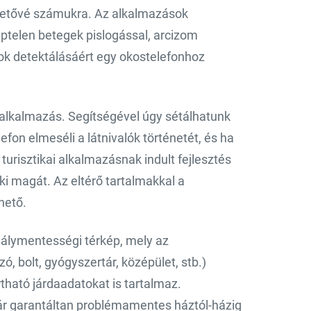
lehetővé számukra. Az alkalmazások
ptelen betegek pislogással, arcizom
ok detektálásáért egy okostelefonhoz
alkalmazás. Segítségével úgy sétálhatunk
fon elmeséli a látnivalók történetét, és ha
turisztikai alkalmazásnak indult fejlesztés
ki magát. Az eltérő tartalmakkal a
hető.
dálymentességi térkép, mely az
, bolt, gyógyszertár, középület, stb.)
tható járdaadatokat is tartalmaz.
ár garantáltan problémamentes háztól-házig