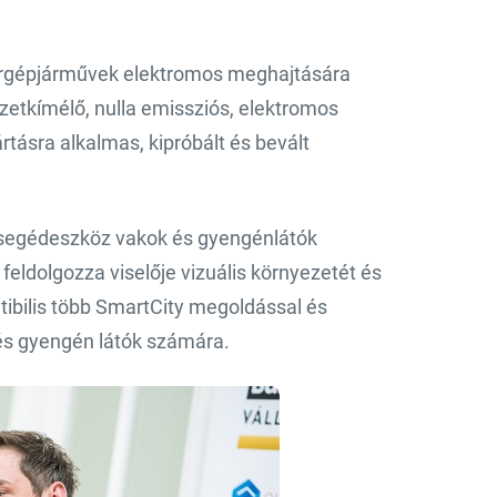
ergépjárművek elektromos meghajtására
ezetkímélő, nulla emissziós, elektromos
ásra alkalmas, kipróbált és bevált
s segédeszköz vakok és gyengénlátók
eldolgozza viselője vizuális környezetét és
ibilis több SmartCity megoldással és
 és gyengén látók számára.