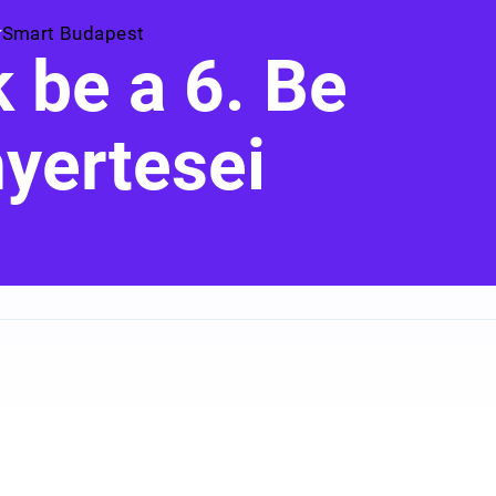
Smart Budapest
 be a 6. Be
nyertesei