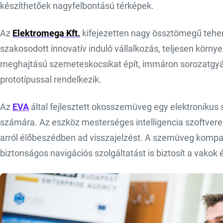
készíthetőek nagyfelbontású térképek.
Az
Elektromega Kft.
kifejezetten nagy össztömegű teh
szakosodott innovatív induló vállalkozás, teljesen körny
meghajtású szemeteskocsikat épít, immáron sorozatgyárt
prototípussal rendelkezik.
Az
EVA
által fejlesztett okosszemüveg egy elektroniku
számára. Az eszköz mesterséges intelligencia szoftvere f
arról élőbeszédben ad visszajelzést. A szemüveg kompat
biztonságos navigációs szolgáltatást is biztosít a vakok