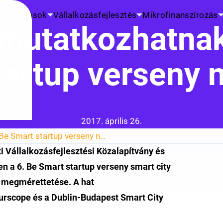
K
Kutatások
Vállalkozásfejlesztés
Mikrofinanszírozás
mutatkozhatnak
artup verseny 
Közzétéve:
2017. április 26.
Dublinban mutatkozhatnak be a 6. Be Smart startup verseny nyertesei
 Vállalkozásfejlesztési Közalapítvány és
a 6. Be Smart startup verseny smart city
k megmérettetése. A hat
urscope és a Dublin-Budapest Smart City