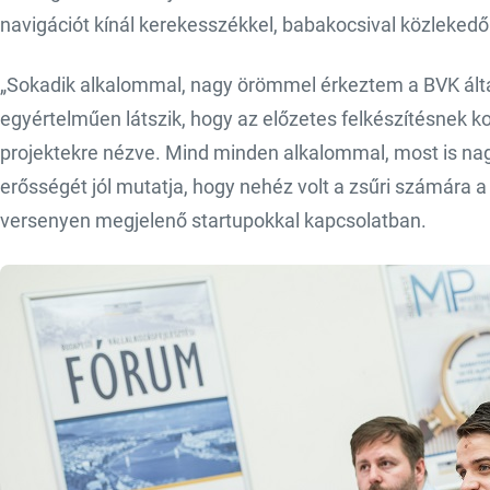
navigációt kínál kerekesszékkel, babakocsival közlekedő
„Sokadik alkalommal, nagy örömmel érkeztem a BVK álta
egyértelműen látszik, hogy az előzetes felkészítésnek 
projektekre nézve. Mind minden alkalommal, most is nag
erősségét jól mutatja, hogy nehéz volt a zsűri számára 
versenyen megjelenő startupokkal kapcsolatban.