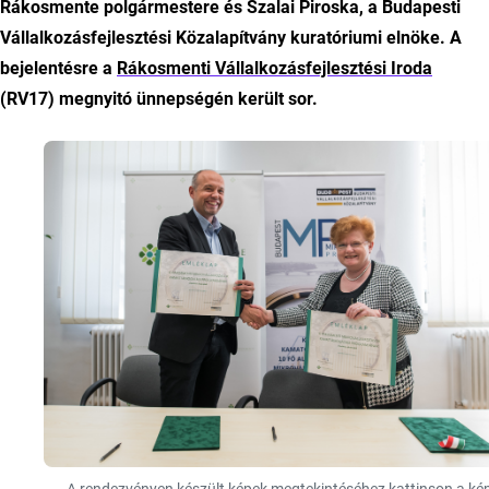
Rákosmente polgármestere és Szalai Piroska, a
Budapesti
Vállalkozásfejlesztési Közalapítvány kuratóriumi elnöke. A
bejelentésre a
Rákosmenti Vállalkozásfejlesztési Iroda
(RV17) megnyitó ünnepségén került sor.
A rendezvényen készült képek megtekintéséhez kattinson a kép