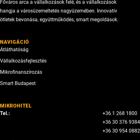
Főváros arca a vállalkozások felé, és a vállalkozások
hangja a városüzemeltetés nagyüzemében. Innovatív
ötletek bevonása, együttműködés, smart megoldások.
NAVIGÁCIÓ
Átláthatóság
Vállalkozásfejlesztés
Mikrofinanszírozás
Smart Budapest
MIKROHITEL
Tel.:
+36 1 268 1800
+36 30 376 9384
+36 30 954 0882