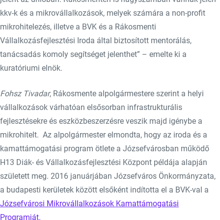
kkv-k és a mikrovállalkozások, melyek számára a non-profit
mikrohitelezés, illetve a BVK és a Rákosmenti
Vállalkozásfejlesztési Iroda által biztosított mentorálás,
tanácsadás komoly segítséget jelenthet” – emelte ki a
kuratóriumi elnök.
Fohsz Tivadar
, Rákosmente alpolgármestere szerint a helyi
vállalkozások várhatóan elsősorban infrastrukturális
fejlesztésekre és eszközbeszerzésre veszik majd igénybe a
mikrohitelt. Az alpolgármester elmondta, hogy az iroda és a
kamattámogatási program ötlete a Józsefvárosban működő
H13 Diák- és Vállalkozásfejlesztési Központ példája alapján
született meg. 2016 januárjában Józsefváros Önkormányzata,
a budapesti kerületek között elsőként indította el a BVK-val a
Józsefvárosi Mikrovállalkozások Kamattámogatási
Programját.