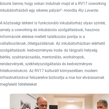
bízunk benne, hogy sokan indulnak majd el a RV17 coworking
inkubátorházból egy sikeres pályán”- mondta
Riz Levente.
A közösségi térként is funkcionáló inkubátorház olyan színtér,
amely a coworking és inkubációs szolgáltatások, hasznos
információk elérése mellett találkozási pontja is a
vállalkozóknak, ötletgazdáknak. Az inkubátorházban elérhető
szolgáltatások: kedvezményes iroda- és tárgyaló helység
bérlés, szaktanácsadás, mentorálás, workshopok,
rendezvények, székhelyszolgáltatás és kedvezményes
hitelkonstrukció. Az RV17 kulturált környezetben, modern
infrastruktúrával felszerelve biztosítja a mai kor elvárásainak
megfelelő feltételeket.