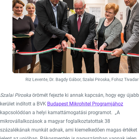
Riz Levente, Dr. Bagdy Gábor, Szalai Piroska, Fohsz Tivadar
Szalai Piroska
örömét fejezte ki annak kapcsán, hogy egy újabb
kerület indított a BVK
Budapest Mikrohitel Programjához
kapcsolódóan a helyi kamattámogatási programot. „A
mikrovállalkozások a magyar foglalkoztatottak 38
százalékának munkát adnak, ami kiemelkedően magas értéket
jelent az unióban. Rákosmentén is nagyszámban vannak jelen