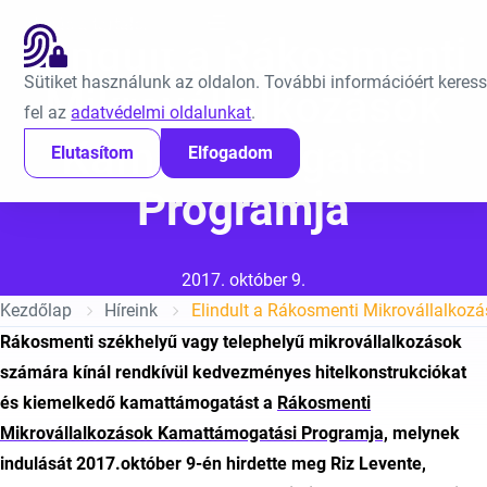
Ugrás a tartalomra
EN
Elindult a Rákosmenti
Sütiket használunk az oldalon. További információért keres
Mikrovállalkozások
fel az
adatvédelmi oldalunkat
.
Kamattámogatási
Elutasítom
Elfogadom
Programja
Közzétéve:
2017. október 9.
Kezdőlap
Híreink
Rákosmenti székhelyű vagy telephelyű mikrovállalkozások
számára kínál
rendkívül kedvezményes hitelkonstrukciókat
és kiemelkedő kamattámogatást a
Rákosmenti
Mikrovállalkozások Kamattámogatási Programja,
melynek
indulását 2017.október 9-én hirdette meg Riz Levente,