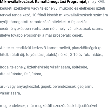
Mikrovállalkozások Kamattámogatási Programját,
mely XVII.
kerületi székhelyű vagy telephelyű, működő és életképes üzleti
tervvel rendelkező, 10 főnél kisebb mikrovállalkozások számára
nyújt támogatott kamatozású hiteleket. A fejlesztés
eredményeképpen várhatóan nő a helyi vállalkozások száma,
illetve tovább erősödnek a már prosperáló cégek.
A hitelek rendkívül kedvező kamat mellett, pluszköltségek (pl.
hitelbírálati díj, folyósítási jutalék) nélkül, 3-10 év futamidőre,
iroda, telephely, üzlethelyiség vásárlására, építésére,
átalakítására, felújításra,
áru- vagy anyagkészlet, gépek, berendezések, gépjármű
vásárlására,
megrendelések, már megkötött szerződések teljesítésével