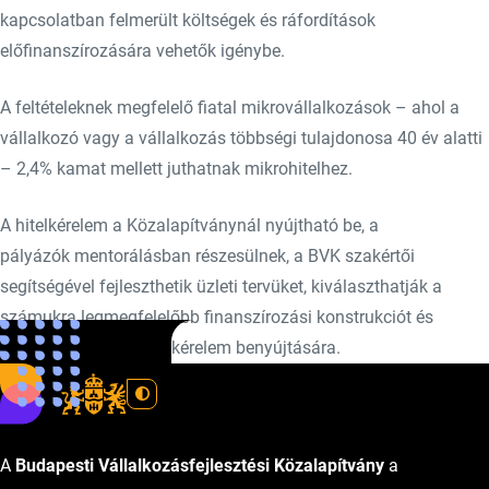
kapcsolatban felmerült költségek és ráfordítások
előfinanszírozására vehetők igénybe.
A feltételeknek megfelelő fiatal mikrovállalkozások – ahol a
vállalkozó vagy a vállalkozás többségi tulajdonosa 40 év alatti
– 2,4% kamat mellett juthatnak mikrohitelhez.
A hitelkérelem a Közalapítványnál nyújtható be, a
pályázók mentorálásban részesülnek, a BVK szakértői
segítségével fejleszthetik üzleti tervüket, kiválaszthatják a
számukra legmegfelelőbb finanszírozási konstrukciót és
felkészülhetnek a hitelkérelem benyújtására.
A
Budapesti Vállalkozásfejlesztési Közalapítvány
a