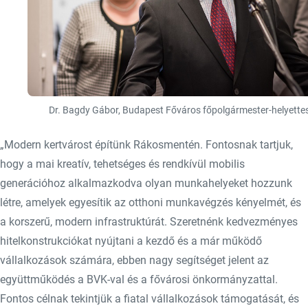
Dr. Bagdy Gábor, Budapest Főváros főpolgármester-helyette
„Modern kertvárost építünk Rákosmentén. Fontosnak tartjuk,
hogy a mai kreatív, tehetséges és rendkívül mobilis
generációhoz alkalmazkodva olyan munkahelyeket hozzunk
létre, amelyek egyesítik az otthoni munkavégzés kényelmét, és
a korszerű, modern infrastruktúrát. Szeretnénk kedvezményes
hitelkonstrukciókat nyújtani a kezdő és a már működő
vállalkozások számára, ebben nagy segítséget jelent az
együttműködés a BVK-val és a fővárosi önkormányzattal.
Fontos célnak tekintjük a fiatal vállalkozások támogatását, és