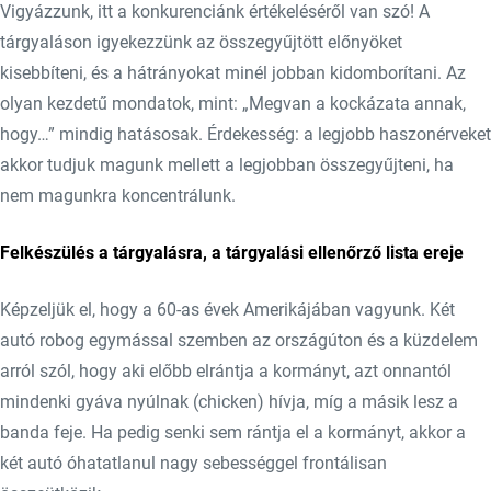
Vigyázzunk, itt a konkurenciánk értékeléséről van szó! A
tárgyaláson igyekezzünk az összegyűjtött előnyöket
kisebbíteni, és a hátrányokat minél jobban kidomborítani. Az
olyan kezdetű mondatok, mint: „Megvan a kockázata annak,
hogy…” mindig hatásosak. Érdekesség: a legjobb haszonérveket
akkor tudjuk magunk mellett a legjobban összegyűjteni, ha
nem magunkra koncentrálunk.
Felkészülés a tárgyalásra, a tárgyalási ellenőrző lista ereje
Képzeljük el, hogy a 60-as évek Amerikájában vagyunk. Két
autó robog egymással szemben az országúton és a küzdelem
arról szól, hogy aki előbb elrántja a kormányt, azt onnantól
mindenki gyáva nyúlnak (chicken) hívja, míg a másik lesz a
banda feje. Ha pedig senki sem rántja el a kormányt, akkor a
két autó óhatatlanul nagy sebességgel frontálisan