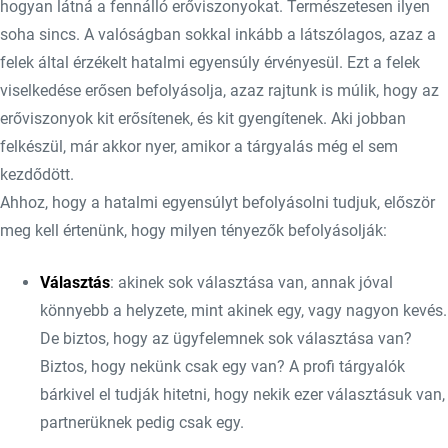
hogyan látná a fennálló erőviszonyokat. Természetesen ilyen
soha sincs. A valóságban sokkal inkább a látszólagos, azaz a
felek által érzékelt hatalmi egyensúly érvényesül. Ezt a felek
viselkedése erősen befolyásolja, azaz rajtunk is múlik, hogy az
erőviszonyok kit erősítenek, és kit gyengítenek. Aki jobban
felkészül, már akkor nyer, amikor a tárgyalás még el sem
kezdődött.
Ahhoz, hogy a hatalmi egyensúlyt befolyásolni tudjuk, először
meg kell értenünk, hogy milyen tényezők befolyásolják:
Választás
: akinek sok választása van, annak jóval
könnyebb a helyzete, mint akinek egy, vagy nagyon kevés.
De biztos, hogy az ügyfelemnek sok választása van?
Biztos, hogy nekünk csak egy van? A profi tárgyalók
bárkivel el tudják hitetni, hogy nekik ezer választásuk van,
partnerüknek pedig csak egy.