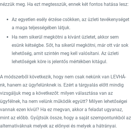
nézzük meg. Ha ezt megtesszük, ennek két fontos hatása lesz:
Az egyetlen esély érzése csökken, az üzleti tevékenységet
a maga teljességében látjuk.
Ha nem sikerül megkötni a kívánt üzletet, akkor sem
esünk kétségbe. Sőt, ha sikerül megkötni, már ott vár sok
lehetőség, amit szintén meg kell valósítani. Az üzleti
lehetőségek köre is jelentős mértékben kitágul.
A módszerből következik, hogy nem csak nekünk van LEVHÁ-
nk, hanem az ügyfelünknek is. Ezért a tárgyalás előtt mindig
vizsgáljuk meg a következőt: milyen választása van az
ügyfélnek, ha nem velünk működik együtt? Milyen lehetőségei
vannak ezen kívül? Ha ez megvan, akkor a feladat ugyanaz,
mint az előbb. Gyűjtsük össze, hogy a saját szempontunkból az
alternatíváknak melyek az előnyei és melyek a hátrányai.