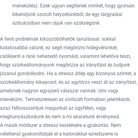
menekülés). Ezek ugyan segítenek minket, hogy gyorsan
kikerüljünk szorult helyzetünkből, de egy tárgyalási
szituációban nem rájuk van szükségünk.
A fenti problémák kiküszöbölhetők tanulással: sokkal
tudatosabbá válunk, ez segít megőrizni hidegvérünket,
csökkenti a ránk nehezedő nyomást, valamint lehetővé teszi,
hogy szürkeállományunk megőrizze az irányítást és tudjunk
józanul gondolkodni. Ha a stressz átlép egy bizonyos szintet, a
szürkeállomány kikapcsol, és az agytörzs veszi át az irányítást,
amelynek nagyon egyszerű válaszai vannak: ütni vagy
menekülni. Természetesen ez civilizált formában jelentkezik,
azaz felbosszantjuk magunkat az ügyfélen, vagy
meghunyászkodunk és nem a mi akaratunk érvényesül.
A másik módszer a stressz kezelésére a gyakorlás. Nem
véletlenül gyakoroltatják el a katonákkal ezredszerre is