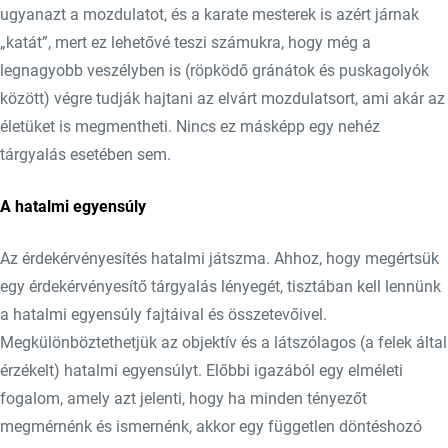
ugyanazt a mozdulatot, és a karate mesterek is azért járnak
„katát”, mert ez lehetővé teszi számukra, hogy még a
legnagyobb veszélyben is (röpködő gránátok és puskagolyók
között) végre tudják hajtani az elvárt mozdulatsort, ami akár az
életüket is megmentheti. Nincs ez másképp egy nehéz
tárgyalás esetében sem.
A hatalmi egyensúly
Az érdekérvényesítés hatalmi játszma. Ahhoz, hogy megértsük
egy érdekérvényesítő tárgyalás lényegét, tisztában kell lennünk
a hatalmi egyensúly fajtáival és összetevőivel.
Megkülönböztethetjük az objektív és a látszólagos (a felek által
érzékelt) hatalmi egyensúlyt. Előbbi igazából egy elméleti
fogalom, amely azt jelenti, hogy ha minden tényezőt
megmérnénk és ismernénk, akkor egy független döntéshozó