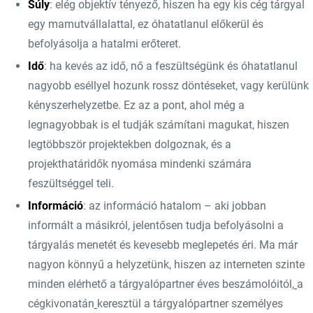
Súly
: elég objektív tényező, hiszen ha egy kis cég tárgyal
egy mamutvállalattal, ez óhatatlanul előkerül és
befolyásolja a hatalmi erőteret.
Idő
: ha kevés az idő, nő a feszültségünk és óhatatlanul
nagyobb eséllyel hozunk rossz döntéseket, vagy kerülünk
kényszerhelyzetbe. Ez az a pont, ahol még a
legnagyobbak is el tudják számítani magukat, hiszen
legtöbbször projektekben dolgoznak, és a
projekthatáridők nyomása mindenki számára
feszültséggel teli.
Információ
: az információ hatalom – aki jobban
informált a másikról, jelentősen tudja befolyásolni a
tárgyalás menetét és kevesebb meglepetés éri. Ma már
nagyon könnyű a helyzetünk, hiszen az interneten szinte
minden elérhető a tárgyalópartner éves beszámolóitól,
a
cégkivonatán
keresztül a tárgyalópartner személyes