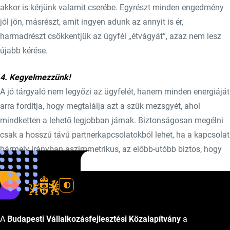
akkor is kérjünk valamit cserébe. Egyrészt minden engedmény
jól jön, másrészt, amit ingyen adunk az annyit is ér,
harmadrészt csökkentjük az ügyfél „étvágyát”, azaz nem lesz
újabb kérése.
4. Kegyelmezzünk!
A jó tárgyaló nem legyőzi az ügyfelét, hanem minden energiáját
arra fordítja, hogy megtalálja azt a szűk mezsgyét, ahol
mindketten a lehető legjobban járnak. Biztonságosan megélni
csak a hosszú távú partnerkapcsolatokból lehet, ha a kapcsolat
bármely irányban aszimmetrikus, az előbb-utóbb biztos, hogy
töréshez vezet.
A
Budapesti Vállalkozásfejlesztési Közalapítvány
a