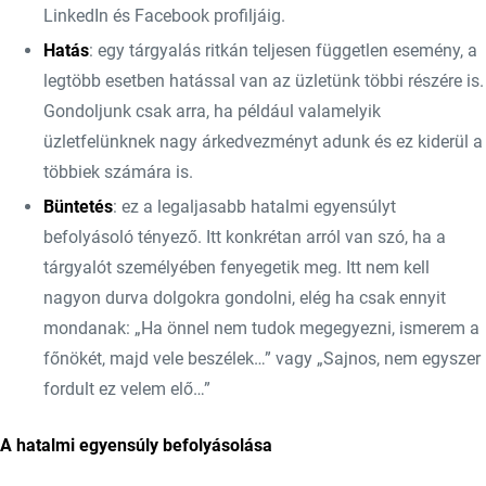
LinkedIn és Facebook profiljáig.
Hatás
: egy tárgyalás ritkán teljesen független esemény, a
legtöbb esetben hatással van az üzletünk többi részére is.
Gondoljunk csak arra, ha például valamelyik
üzletfelünknek nagy árkedvezményt adunk és ez kiderül a
többiek számára is.
Büntetés
: ez a legaljasabb hatalmi egyensúlyt
befolyásoló tényező. Itt konkrétan arról van szó, ha a
tárgyalót személyében fenyegetik meg. Itt nem kell
nagyon durva dolgokra gondolni, elég ha csak ennyit
mondanak: „Ha önnel nem tudok megegyezni, ismerem a
főnökét, majd vele beszélek…” vagy „Sajnos, nem egyszer
fordult ez velem elő…”
A hatalmi egyensúly befolyásolása