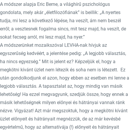
A módszer alapja Eric Berne, a világhírű pszichológus
gondolata, mely akár „életfilozófiának” is beillik: „A nyertes
tudja, mi lesz a következő lépése, ha veszít, ám nem beszél
erről; a vesztesnek fogalma sincs, mit tesz majd, ha veszít, de
sokat fecseg arról, mi lesz majd, ha nyer.”
A módszerünket mozaikszóval LEVHA-nak hívjuk az
egyszerűség kedvéért, a jelentése pedig: „A legjobb választás,
ha nincs egyezség.” Mit is jelent ez? Képzeljük el, hogy a
megkötni kívánt üzlet nem létezik és soha nem is létezett. Ez
után gondolkodjunk el azon, hogy ebben az esetben mi lenne a
legjobb választás. A tapasztalat az, hogy mindig van másik
lehetőség! Ha ezzel megvagyunk, szedjük össze, hogy ennek a
másik lehetőségnek milyen előnyei és hátrányai vannak ránk
nézve. Vigyázat! Azt már megszoktuk, hogy a megkötni kívánt
üzlet előnyeit és hátrányait megnézzük, de az már kevésbé
egyértelmű, hogy az alternatívája (!) előnyeit és hátrányait