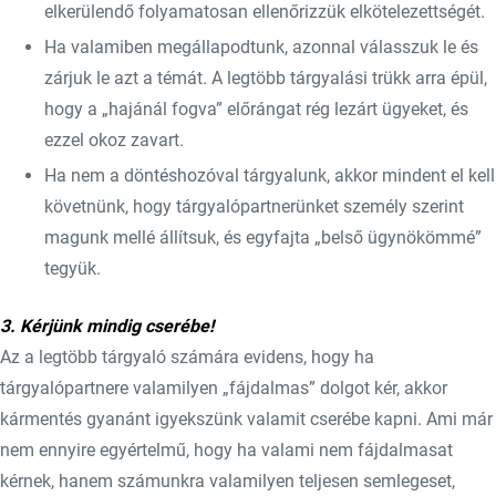
elkerülendő folyamatosan ellenőrizzük elkötelezettségét.
Ha valamiben megállapodtunk, azonnal válasszuk le és
zárjuk le azt a témát. A legtöbb tárgyalási trükk arra épül,
hogy a „hajánál fogva” előrángat rég lezárt ügyeket, és
ezzel okoz zavart.
Ha nem a döntéshozóval tárgyalunk, akkor mindent el kell
követnünk, hogy tárgyalópartnerünket személy szerint
magunk mellé állítsuk, és egyfajta „belső ügynökömmé”
tegyük.
3. Kérjünk mindig cserébe!
Az a legtöbb tárgyaló számára evidens, hogy ha
tárgyalópartnere valamilyen „fájdalmas” dolgot kér, akkor
kármentés gyanánt igyekszünk valamit cserébe kapni. Ami már
nem ennyire egyértelmű, hogy ha valami nem fájdalmasat
kérnek, hanem számunkra valamilyen teljesen semlegeset,