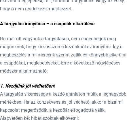
okozhat meglepetést, mi „kottából” tárgyalunk. Nagy az esély,
hogy ő nem rendelkezik majd ezzel.
A tárgyalás irányítása – a csapdák elkerülése
Ha már ott vagyunk a tárgyaláson, nem engedhetjük meg
magunknak, hogy kicsússzon a kezünkből az irányítás. Így a
megbeszélés a mi mércénk szerint zajlik és könnyebb elkerülni
a csapdákat, meglepetéseket. Erre a következő négylépéses
módszer alkalmazható:
1. Kezdjünk jól védhetően!
A tárgyalás sikeressége a kezdő ajánlaton múlik a legnagyobb
mértékben. Ha az konzekvens és jól védhető, akkor a bizalmi
kapcsolat megerősödik, a kezdőár elfogadottá válik.
Alapvetően két hibát szoktak elkövetni: