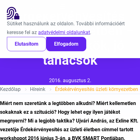
Ugrás a tartalomra
EN
Érdekérvényesítés
Sütiket használunk az oldalon. További információért
üzleti környezetben –
keresse fel az
adatvédelmi oldalunkat
.
Tippek, trükkök, jó
Elutasítom
Elfogadom
tanácsok
Közzétéve:
2016. augusztus 2.
Kezdőlap
Híreink
Miért nem szeretünk a legtöbben alkudni? Miért kellemetlen
sokaknak ez a szituáció? Hogy lehet egy ilyen játékot
megnyerni? Mi a legjobb taktika? Ujvári András, az Exline Kft.
vezetője Érdekérvényesítés az üzleti életben címmel tartott
workshopot 2016 június 3-án, a BVK SMART Pontjában.