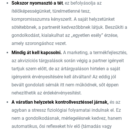
Sokszor nyomasztó a tét
, ez befolyásolja az
ítélőképességünket, türelmetlenné tesz,
kompromisszumra kényszerít. A saját helyzetünket
sötétebbnek, a partnerét kedvezőbbnek látjuk. Beszűkíti a
gondolkodást, kialakulhat az „egyetlen esély” érzése,
amely szorongáshoz vezet.
Mindig át kell kapcsolni.
A marketing, a termékfejlesztés,
az akvizíciós tárgyalások során végig a partner igényeit
tartjuk szem előtt, de az ártárgyaláson hirtelen a saját
igényeink érvényesítésére kell átváltani! Az eddig jól
bevált gondolati sémák itt nem működnek, sőt éppen
nehezíthetik az érdekérvényesítést.
A váratlan helyzetek kontrollvesztéssel járnak,
és az
agyban a stressz fiziológiai folyamatai indulnak el. Ez
nem a gondolkodásnak, mérlegelésnek kedvez, hanem
automatikus, ősi reflexeket hív elő (támadás vagy