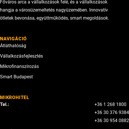
Főváros arca a vállalkozások felé, és a vállalkozások
hangja a városüzemeltetés nagyüzemében. Innovatív
ötletek bevonása, együttműködés, smart megoldások.
NAVIGÁCIÓ
Átláthatóság
Vállalkozásfejlesztés
Mikrofinanszírozás
Smart Budapest
MIKROHITEL
Tel.:
+36 1 268 1800
+36 30 376 9384
+36 30 954 0882