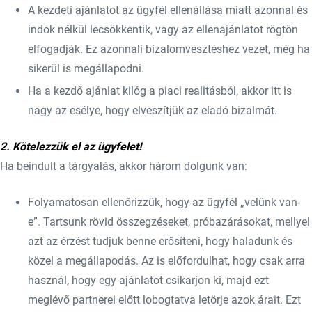
A kezdeti ajánlatot az ügyfél ellenállása miatt azonnal és
indok nélkül lecsökkentik, vagy az ellenajánlatot rögtön
elfogadják. Ez azonnali bizalomvesztéshez vezet, még ha
sikerül is megállapodni.
Ha a kezdő ajánlat kilóg a piaci realitásból, akkor itt is
nagy az esélye, hogy elveszítjük az eladó bizalmát.
2. Kötelezzük el az ügyfelet!
Ha beindult a tárgyalás, akkor három dolgunk van:
Folyamatosan ellenőrizzük, hogy az ügyfél „velünk van-
e”. Tartsunk rövid összegzéseket, próbazárásokat, mellyel
azt az érzést tudjuk benne erősíteni, hogy haladunk és
közel a megállapodás. Az is előfordulhat, hogy csak arra
használ, hogy egy ajánlatot csikarjon ki, majd ezt
meglévő partnerei előtt lobogtatva letörje azok árait. Ezt