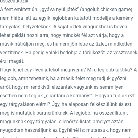
összeütközik.
A fent említett ún. „gyáva nyúl játék” (angolul: chicken game)
nem hiába lett az egyik legjobban kutatott modellje a kemény
tárgyalási helyzeteknek. A saját üzleti világunkból is bőven
lehet példát hozni arra, hogy mindkét fél azt várja, hogy a
másik hátráljon meg, és ha nem jön létre az üzlet, mindketten
veszítenek. Ha pedig valaki bedobja a törülközőt, az vesztesnek
érzi magát.
Hogy lehet egy ilyen játékot megnyerni? Mi a legjobb taktika? A
legjobb, amit tehetünk, ha a másik felet meg tudjuk győzni
arról, hogy mi rendkívül elszántak vagyunk és semmilyen
esetben nem fogjuk „elrántani a kormányt”. Hogyan tudjuk ezt
egy tárgyaláson elérni? Úgy, ha alaposan felkészülünk és ezt
meg is mutatjuk partnerünknek. A legjobb, ha összeállítunk
magunknak egy tárgyalási ellenőrző listát, amelyet aztán
nyugodtan használjunk az ügyfélnél is: mutassuk, hogy nem