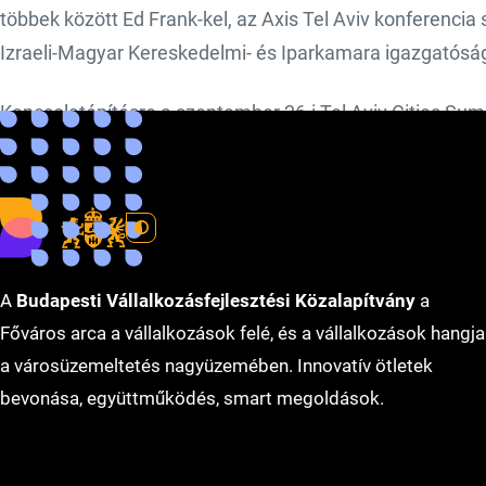
többek között Ed Frank-kel, az Axis Tel Aviv konferencia 
Izraeli-Magyar Kereskedelmi- és Iparkamara igazgatósági
Kapcsolatépítésre a szeptember 26-i Tel Aviv Cities Sum
Magyarország izraeli nagykövete által adott fogadáson, é
adott fogadáson is lehetőség nyílt.
A
Budapesti Vállalkozásfejlesztési Közalapítvány
a
Főváros arca a vállalkozások felé, és a vállalkozások hangja
a városüzemeltetés nagyüzemében. Innovatív ötletek
bevonása, együttműködés, smart megoldások.