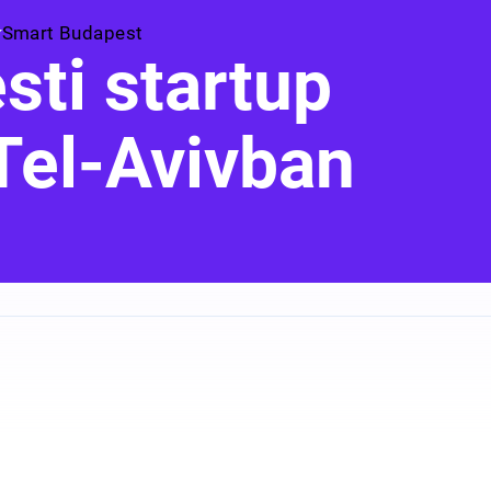
Smart Budapest
sti startup
Tel-Avivban