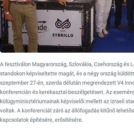
A fesztiválon Magyarország, Szlovákia, Csehország és
standokon képviseltette magát, és a négy ország küldötte
szeptember 27-én, szerda délután megrendezett V4 Inn
konferencián és kerekasztal-beszélgetésen. Az esemén
külügyminisztériumainak képviselői mellett az izraeli sta
voltak. A konferenciát záró az állófogadás kitűnő lehetős
kapcsolatok építésére, erősítésére.