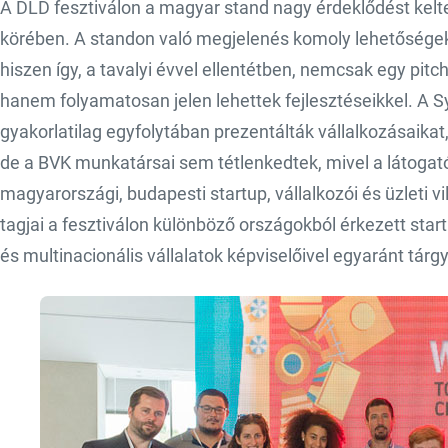
A DLD fesztiválon a magyar stand nagy érdeklődést kelte
körében. A standon való megjelenés komoly lehetősége
hiszen így, a tavalyi évvel ellentétben, nemcsak egy pitc
hanem folyamatosan jelen lehettek fejlesztéseikkel. A Sybr
gyakorlatilag egyfolytában prezentálták vállalkozásaikat
de a BVK munkatársai sem tétlenkedtek, mivel a látogató
magyarországi, budapesti startup, vállalkozói és üzleti 
tagjai a fesztiválon különböző országokból érkezett star
és multinacionális vállalatok képviselőivel egyaránt tárgy