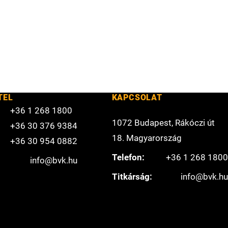
TEL
KAPCSOLAT
+36 1 268 1800
1072 Budapest, Rákóczi út
+36 30 376 9384
18. Magyarország
+36 30 954 0882
Telefon:
+36 1 268 1800
info@bvk.hu
Titkárság:
info@bvk.hu