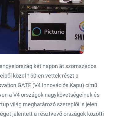
 Lengyelország két napon át szomszédos
iből közel 150-en vettek részt a
ovation GATE (V4 Innovációs Kapu) című
yen a V4 országok nagykövetségeinek és
rtup világ meghatározó szereplői is jelen
éget jelentett a résztvevő országok közötti