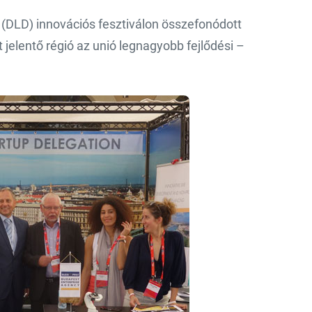
n (DLD) innovációs fesztiválon összefonódott
jelentő régió az unió legnagyobb fejlődési –