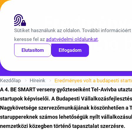
Ugrás a tartalomra
Híreink
Átláthatóság
EN
BV
Eredményes
Sütiket használunk az oldalon. További információért
delegáció 
keresse fel az
adatvédelmi oldalunkat
.
Elutasítom
Elfogadom
Kezdőlap
Híreink
A 4. BE SMART verseny győzteseiként Tel-Avivba utazt
startupok képviselői. A Budapesti Vállalkozásfejleszté
Nagykövetsége szervezőmunkájának köszönhetően a Tel-
staruppereknek számos lehetőségük nyílt vállalkozásu
nemzetközi közegben történő tapasztalat szerzésre.