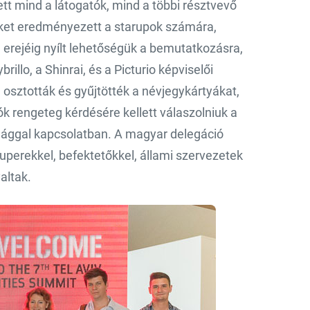
tt mind a látogatók, mind a többi résztvevő
ket eredményezett a starupok számára,
h erejéig nyílt lehetőségük a bemutatkozásra,
illo, a Shinrai, és a Picturio képviselői
, osztották és gyűjtötték a névjegykártyákat,
k rengeteg kérdésére kellett válaszolniuk a
világgal kapcsolatban. A magyar delegáció
tuperekkel, befektetőkkel, állami szervezetek
altak.