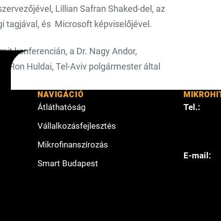
szervezőjével, Lillian Safran Shaked-del, az
 tagjával, és Microsoft képviselőjével.
mit konferencián, a Dr. Nagy Andor,
s Ron Huldai, Tel-Aviv polgármester által
NAVIGÁCIÓ
MIKROHI
Átláthatóság
Tel.:
Vállalkozásfejlesztés
Mikrofinanszírozás
E-mail:
Smart Budapest