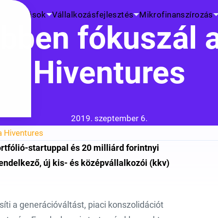
K
Kutatások
Vállalkozásfejlesztés
Mikrofinanszírozás
ebben fókuszál a
Hiventures
Közzétéve:
2019. szeptember 6.
a Hiventures
fólió-startuppal és 20 milliárd forintnyi
rendelkező, új kis- és középvállalkozói (kkv)
síti a generációváltást, piaci konszolidációt