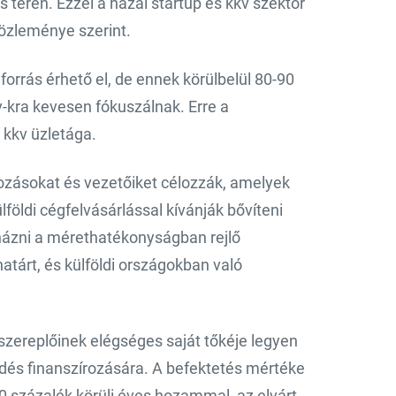
s terén. Ezzel a hazai startup és kkv szektor
közleménye szerint.
 forrás érhető el, de ennek körülbelül 80-90
v-kra kevesen fókuszálnak. Erre a
 kkv üzletága.
kozásokat és vezetőiket célozzák, amelyek
földi cégfelvásárlással kívánják bővíteni
názni a mérethatékonyságban rejlő
atárt, és külföldi országokban való
 szereplőinek elégséges saját tőkéje legyen
ödés finanszírozására. A befektetés mértéke
10 százalék körüli éves hozammal, az elvárt