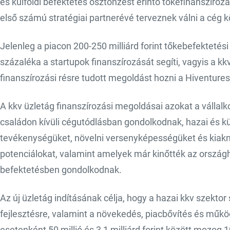
és külföldi befektetés ösztönzést érintő tőkefinanszírozá
első számú stratégiai partnerévé terveznek válni a cég 
Jelenleg a piacon 200-250 milliárd forint tőkebefektetési
százaléka a startupok finanszírozását segíti, vagyis a kk
finanszírozási résre tudott megoldást hozni a Hiventures
A kkv üzletág finanszírozási megoldásai azokat a vállal
családon kívüli cégutódlásban gondolkodnak, hazai és kül
tevékenységüket, növelni versenyképességüket és kiak
potenciálokat, valamint amelyek már kinőtték az országh
befektetésben gondolkodnak.
Az új üzletág indításának célja, hogy a hazai kkv szektor
fejlesztésre, valamint a növekedés, piacbővítés és műk
esetenként 50 millió és 3,1 milliárd forint között mozog 