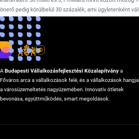
önerő pedig körülbelül 30 százalék, ami ügyletenként vál
tulajdonos marad minden esetben – tették hozzá.
(Forrás: MTI)
A
Budapesti Vállalkozásfejlesztési Közalapítvány
a
Főváros arca a vállalkozások felé, és a vállalkozások hangja
a városüzemeltetés nagyüzemében. Innovatív ötletek
bevonása, együttműködés, smart megoldások.