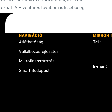
tozhat. A Hiventures továbbra is kisebbségi
NAVIGÁCIÓ
MIKROHI
Átláthatóság
Tel.:
Vállalkozásfejlesztés
Mikrofinanszírozás
E-mail:
Smart Budapest