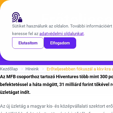
Ugrás a tartalomra
Híreink
Átláthatóság
EN
BV
Erőteljes
Sütiket használunk az oldalon. További információért
keresse fel az
adatvédelmi oldalunkat
.
Elutasítom
Elfogadom
Kezdőlap
Híreink
Erőteljesebben fókuszál a kkv-kra 
Az MFB csoporthoz tartozó Hiventures több mint 300 port
befektetéssel a háta mögött, 31 milliárd forint tőkével 
üzletágat indít.
Az új üzletág a magyar kis- és középvállalati szektort erő