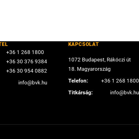
TEL
KAPCSOLAT
+36 1 268 1800
1072 Budapest, Rákóczi út
+36 30 376 9384
18. Magyarország
+36 30 954 0882
Telefon:
+36 1 268 1800
info@bvk.hu
Titkárság:
info@bvk.hu