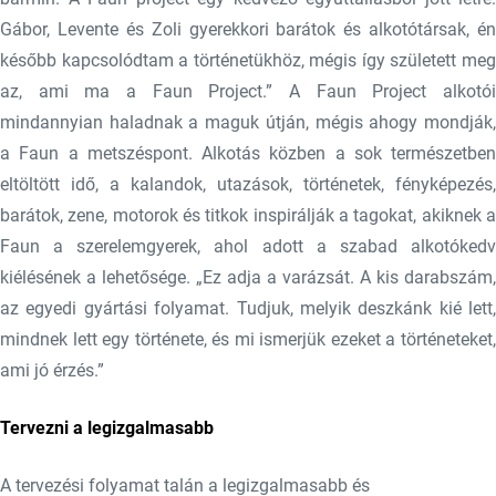
Gábor, Levente és Zoli gyerekkori barátok és alkotótársak, én
később kapcsolódtam a történetükhöz, mégis így született meg
az, ami ma a Faun Project.” A Faun Project alkotói
mindannyian haladnak a maguk útján, mégis ahogy mondják,
a Faun a metszéspont. Alkotás közben a sok természetben
eltöltött idő, a kalandok, utazások, történetek, fényképezés,
barátok, zene, motorok és titkok inspirálják a tagokat, akiknek a
Faun a szerelemgyerek, ahol adott a szabad alkotókedv
kiélésének a lehetősége. „Ez adja a varázsát. A kis darabszám,
az egyedi gyártási folyamat. Tudjuk, melyik deszkánk kié lett,
mindnek lett egy története, és mi ismerjük ezeket a történeteket,
ami jó érzés.”
Tervezni a legizgalmasabb
A tervezési folyamat talán a legizgalmasabb és