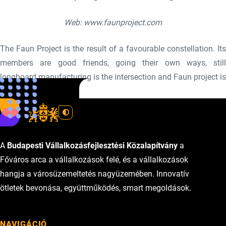
Web: www.faunproject.com
The Faun Project is the result of a favourable constellation. Its
members are good friends, going their own ways, still
longboard manufacturing is the intersection and Faun project is
the love-child.”
A
Budapesti Vállalkozásfejlesztési Közalapítvány
a
Főváros arca a vállalkozások felé, és a vállalkozások
hangja a városüzemeltetés nagyüzemében. Innovatív
ötletek bevonása, együttműködés, smart megoldások.
NAVIGÁCIÓ