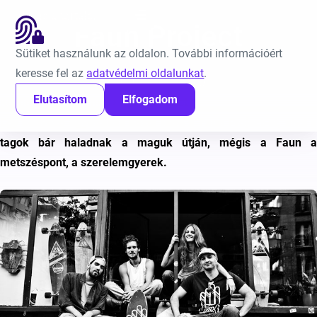
Ugrás a tartalomra
EN
Faun Project
Sütiket használunk az oldalon. További információért
keresse fel az
adatvédelmi oldalunkat
.
Közzétéve:
2014. december 10.
Elutasítom
Elfogadom
Kezdőlap
Híreink
Faun Project
Egy kedvező együttállás hozta létre a Faun Project-et, ahol a
tagok bár haladnak a maguk útján, mégis a Faun a
metszéspont, a szerelemgyerek.