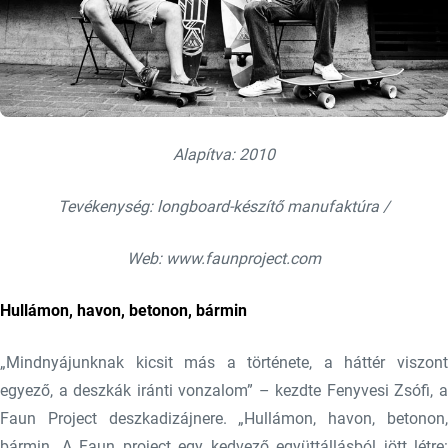
Alapítva: 2010
Tevékenység: longboard-készítő manufaktúra /
Web: www.faunproject.com
Hullámon, havon, betonon, bármin
„Mindnyájunknak kicsit más a története, a háttér viszont
egyező, a deszkák iránti vonzalom” – kezdte Fenyvesi Zsófi, a
Faun Project deszkadizájnere. „Hullámon, havon, betonon,
bármin. A Faun project egy kedvező együttállásból jött létre: