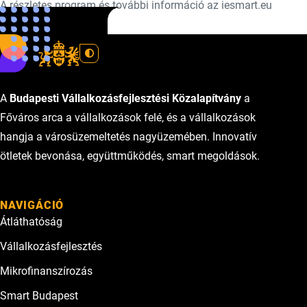
A részletes program és további információ az iesmart.eu
oldalon érhető el.
A
Budapesti Vállalkozásfejlesztési Közalapítvány
a
Főváros arca a vállalkozások felé, és a vállalkozások
hangja a városüzemeltetés nagyüzemében. Innovatív
ötletek bevonása, együttműködés, smart megoldások.
NAVIGÁCIÓ
Átláthatóság
Vállalkozásfejlesztés
Mikrofinanszírozás
Smart Budapest