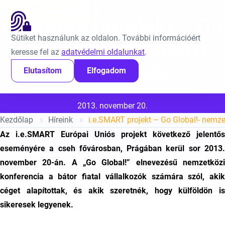
Ugrás a tartalomra
EN
i.e.SMART projekt – Go
Sütiket használunk az oldalon. További információért
Global!- nemzetközi
keresse fel az
adatvédelmi oldalunkat
.
konferencia
Elutasítom
Elfogadom
Közzétéve:
2013. november 20.
Kezdőlap
Híreink
i.e.SMART projekt – Go Global!- nemze
Az i.e.SMART Európai Uniós projekt következő jelentős
eseményére a cseh fővárosban, Prágában kerül sor 2013.
november 20-án. A „Go Global!” elnevezésű nemzetközi
konferencia a bátor fiatal vállalkozók számára szól, akik
céget alapítottak, és akik szeretnék, hogy külföldön is
sikeresek legyenek.