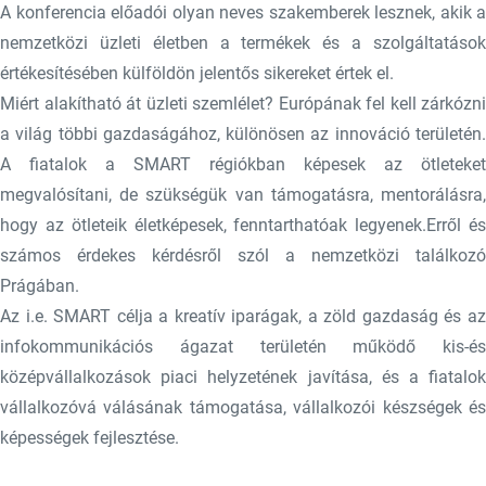
A konferencia előadói olyan neves szakemberek lesznek, akik a
nemzetközi üzleti életben a termékek és a szolgáltatások
értékesítésében külföldön jelentős sikereket értek el.
Miért alakítható át üzleti szemlélet? Európának fel kell zárkózni
a világ többi gazdaságához, különösen az innováció területén.
A fiatalok a SMART régiókban képesek az ötleteket
megvalósítani, de szükségük van támogatásra, mentorálásra,
hogy az ötleteik életképesek, fenntarthatóak legyenek.Erről és
számos érdekes kérdésről szól a nemzetközi találkozó
Prágában.
Az i.e. SMART célja a kreatív iparágak, a zöld gazdaság és az
infokommunikációs ágazat területén működő kis-és
középvállalkozások piaci helyzetének javítása, és a fiatalok
vállalkozóvá válásának támogatása, vállalkozói készségek és
képességek fejlesztése.