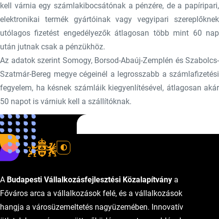
kell várnia egy számlakibocsátónak a pénzére, de a papíripari,
elektronikai termék gyártóinak vagy vegyipari szereplőknek
utólagos fizetést engedélyezők átlagosan több mint 60 nap
után jutnak csak a pénzükhöz.
Az adatok szerint Somogy, Borsod-Abaúj-Zemplén és Szabolcs-
Szatmár-Bereg megye cégeinél a legrosszabb a számlafizetési
fegyelem, ha késnek számláik kiegyenlítésével, átlagosan akár
50 napot is várniuk kell a szállítóknak.
Forrás: MTI
A
Budapesti Vállalkozásfejlesztési Közalapítvány
a
Főváros arca a vállalkozások felé, és a vállalkozások
hangja a városüzemeltetés nagyüzemében. Innovatív