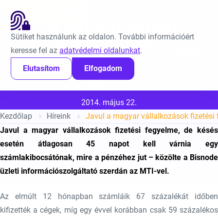
Ugrás a tartalomra
EN
Javul a magyar
Sütiket használunk az oldalon. További információért
vállalkozások fizetési
keresse fel az
adatvédelmi oldalunkat
.
fegyelme
Elutasítom
Elfogadom
Közzétéve:
2014. május 22.
Kezdőlap
Híreink
Javul a magyar vállalkozások fizetési
Javul a magyar vállalkozások fizetési fegyelme, de késés
esetén átlagosan 45 napot kell várnia egy
számlakibocsátónak, mire a pénzéhez jut – közölte a Bisnode
üzleti információszolgáltató szerdán az MTI-vel.
Az elmúlt 12 hónapban számláik 67 százalékát időben
kifizették a cégek, míg egy évvel korábban csak 59 százalékos