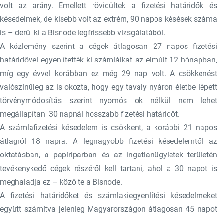
volt az arány. Emellett rövidültek a fizetési határidők és
késedelmek, de kisebb volt az extrém, 90 napos késések száma
is – derül ki a Bisnode legfrissebb vizsgálatából.
A közlemény szerint a cégek átlagosan 27 napos fizetési
határidővel egyenlítették ki számláikat az elmúlt 12 hónapban,
míg egy évvel korábban ez még 29 nap volt. A csökkenést
valószínűleg az is okozta, hogy egy tavaly nyáron életbe lépett
törvénymódosítás szerint nyomós ok nélkül nem lehet
megállapítani 30 napnál hosszabb fizetési határidőt.
A számlafizetési késedelem is csökkent, a korábbi 21 napos
átlagról 18 napra. A legnagyobb fizetési késedelemtől az
oktatásban, a papíriparban és az ingatlanügyletek területén
tevékenykedő cégek részéről kell tartani, ahol a 30 napot is
meghaladja ez – közölte a Bisnode.
A fizetési határidőket és számlakiegyenlítési késedelmeket
együtt számítva jelenleg Magyarországon átlagosan 45 napot