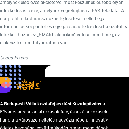
amelynek első éves akciótervei most készülnek el, több olyan
intézkedés is része, amelynek végrehajtása a BVK feladata. A
nonprofit mikrofinanszírozás fejlesztése mellett egy
információs központot és egy gazdaságfejlesztési hálózatot is
létre kell hozni: ez „SMART alapokon” valósul majd meg, az
előkészítés már folyamatban van.
Csaba Ferenc
Forrás:
Kamara Online
A
Budapesti Vállalkozásfejlesztési Közalapítvány
a
Főváros arca a vállalkozások felé, és a vállalkozások
hangja a városüzemeltetés nagyüzemében. Innovatív
ötletek bevonása, együttműködés, smart megoldások.