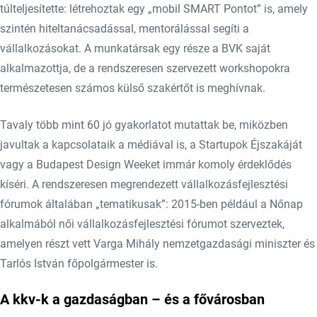
túlteljesítette: létrehoztak egy „mobil SMART Pontot” is, amely
szintén hiteltanácsadással, mentorálással segíti a
vállalkozásokat. A munkatársak egy része a BVK saját
alkalmazottja, de a rendszeresen szervezett workshopokra
természetesen számos külső szakértőt is meghívnak.
Tavaly több mint 60 jó gyakorlatot mutattak be, miközben
javultak a kapcsolataik a médiával is, a Startupok Éjszakáját
vagy a Budapest Design Weeket immár komoly érdeklődés
kíséri. A rendszeresen megrendezett vállalkozásfejlesztési
fórumok általában „tematikusak”: 2015-ben például a Nőnap
alkalmából női vállalkozásfejlesztési fórumot szerveztek,
amelyen részt vett Varga Mihály nemzetgazdasági miniszter és
Tarlós István főpolgármester is.
A kkv-k a gazdaságban – és a fővárosban