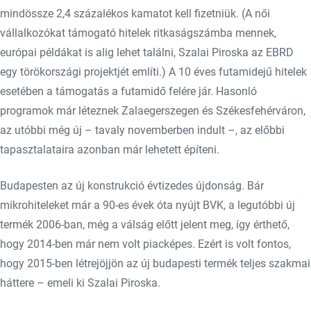
mindössze 2,4 százalékos kamatot kell fizetniük. (A női
vállalkozókat támogató hitelek ritkaságszámba mennek,
európai példákat is alig lehet találni, Szalai Piroska az EBRD
egy törökországi projektjét említi.) A 10 éves futamidejű hitelek
esetében a támogatás a futamidő felére jár. Hasonló
programok már léteznek Zalaegerszegen és Székesfehérváron,
az utóbbi még új – tavaly novemberben indult –, az előbbi
tapasztalataira azonban már lehetett építeni.
Budapesten az új konstrukció évtizedes újdonság. Bár
mikrohiteleket már a 90-es évek óta nyújt BVK, a legutóbbi új
termék 2006-ban, még a válság előtt jelent meg, így érthető,
hogy 2014-ben már nem volt piacképes. Ezért is volt fontos,
hogy 2015-ben létrejöjjön az új budapesti termék teljes szakmai
háttere – emeli ki Szalai Piroska.