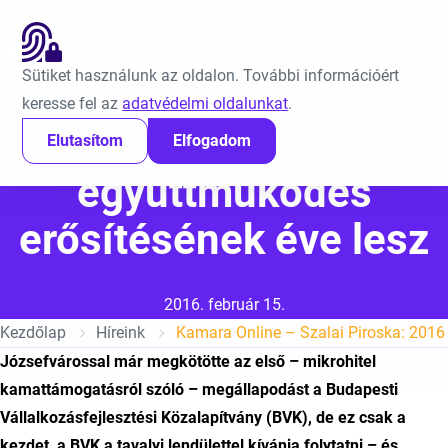
Ugrás a tartalomra
EN
Kamara Online – Szalai
Sütiket használunk az oldalon. További információért
Piroska: 2016 a
keresse fel az
adatvédelmi oldalunkat
.
kerületekkel való
Elutasítom
Elfogadom
együttműködés
erősítésének éve lesz
Közzétéve:
2016. február 15.
Kezdőlap
Híreink
Józsefvárossal már megkötötte az első – mikrohitel
kamattámogatásról szóló – megállapodást a Budapesti
Vállalkozásfejlesztési Közalapítvány (BVK), de ez csak a
kezdet, a BVK a tavalyi lendülettel kívánja folytatni – és