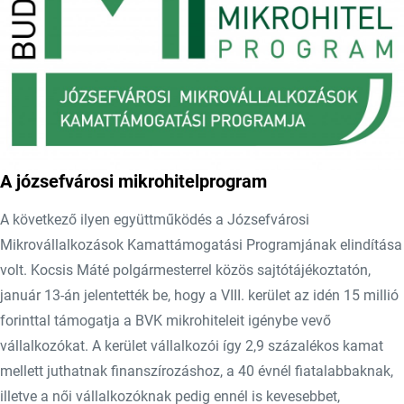
A józsefvárosi mikrohitelprogram
A következő ilyen együttműködés a Józsefvárosi
Mikrovállalkozások Kamattámogatási Programjának elindítása
volt. Kocsis Máté polgármesterrel közös sajtótájékoztatón,
január 13-án jelentették be, hogy a VIII. kerület az idén 15 millió
forinttal támogatja a BVK mikrohiteleit igénybe vevő
vállalkozókat. A kerület vállalkozói így 2,9 százalékos kamat
mellett juthatnak finanszírozáshoz, a 40 évnél fiatalabbaknak,
illetve a női vállalkozóknak pedig ennél is kevesebbet,