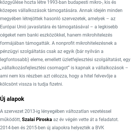
közgyűlése hozta létre 1993-ban budapesti mikro-, kis és
közepes vállalkozások támogatására. Annak idején minden
megyében létrejöttek hasonló szervezetek, amelyek – az
Európai Unió javaslatára és támogatásával – a legkisebb
cégeket nem banki eszközökkel, hanem mikrohitelezés
formájában támogatták. A nonprofit mikrohitelezésnek a
pénzügyi szolgáltatás csak az egyik (bár nyilván a
legfontosabb) eleme, emellett üzletfejlesztési szolgáltatást, egy
„vállalkozásfejlesztési csomagot” is kapnak a vállalkozások –
ami nem kis részben azt célozza, hogy a hitel felvevője a
kölcsönt vissza is tudja fizetni.
Új alapok
A szervezet 2013-ig lényegében változatlan vezetéssel
működött,
Szalai Piroska
az év végén vette át a feladatot.
2014-ben és 2015-ben új alapokra helyezték a BVK