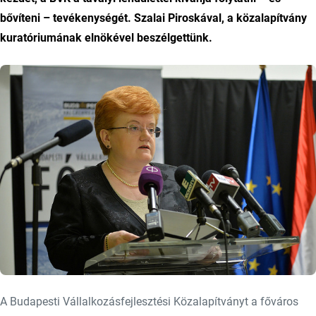
bővíteni – tevékenységét. Szalai Piroskával, a közalapítvány
kuratóriumának elnökével beszélgettünk.
A Budapesti Vállalkozásfejlesztési Közalapítványt a főváros