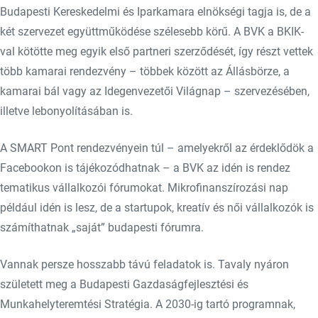
Budapesti Kereskedelmi és Iparkamara elnökségi tagja is, de a
két szervezet együttműködése szélesebb körű. A BVK a BKIK-
val kötötte meg egyik első partneri szerződését, így részt vettek
több kamarai rendezvény – többek között az Állásbörze, a
kamarai bál vagy az Idegenvezetői Világnap – szervezésében,
illetve lebonyolításában is.
A SMART Pont rendezvényein túl – amelyekről az érdeklődök a
Facebookon is tájékozódhatnak – a BVK az idén is rendez
tematikus vállalkozói fórumokat. Mikrofinanszírozási nap
például idén is lesz, de a startupok, kreatív és női vállalkozók is
számíthatnak „saját” budapesti fórumra.
Vannak persze hosszabb távú feladatok is. Tavaly nyáron
született meg a Budapesti Gazdaságfejlesztési és
Munkahelyteremtési Stratégia. A 2030-ig tartó programnak,