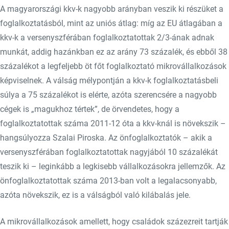
A magyarországi kkv-k nagyobb arányban veszik ki részüket a
foglalkoztatásból, mint az uniós átlag: míg az EU átlagában a
kkv-k a versenyszférában foglalkoztatottak 2/3-ának adnak
munkát, addig hazánkban ez az arány 73 százalék, és ebből 38
százalékot a legfeljebb öt főt foglalkoztató mikrovállalkozások
képviselnek. A válság mélypontján a kkv-k foglalkoztatásbeli
súlya a 75 százalékot is elérte, azóta szerencsére a nagyobb
cégek is „magukhoz tértek”, de örvendetes, hogy a
foglalkoztatottak száma 2011-12 óta a kkv-knál is növekszik –
hangsúlyozza Szalai Piroska. Az önfoglalkoztatók – akik a
versenyszférában foglalkoztatottak nagyjából 10 százalékát
teszik ki – leginkább a legkisebb vállalkozásokra jellemzők. Az
önfoglalkoztatottak száma 2013-ban volt a legalacsonyabb,
azóta növekszik, ez is a válságból való kilábalás jele.
A mikrovállalkozások amellett, hogy családok százezreit tartják