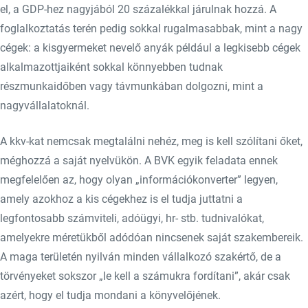
el, a GDP-hez nagyjából 20 százalékkal járulnak hozzá. A
foglalkoztatás terén pedig sokkal rugalmasabbak, mint a nagy
cégek: a kisgyermeket nevelő anyák például a legkisebb cégek
alkalmazottjaiként sokkal könnyebben tudnak
részmunkaidőben vagy távmunkában dolgozni, mint a
nagyvállalatoknál.
A kkv-kat nemcsak megtalálni nehéz, meg is kell szólítani őket,
méghozzá a saját nyelvükön. A BVK egyik feladata ennek
megfelelően az, hogy olyan „információkonverter” legyen,
amely azokhoz a kis cégekhez is el tudja juttatni a
legfontosabb számviteli, adóügyi, hr- stb. tudnivalókat,
amelyekre méretükből adódóan nincsenek saját szakembereik.
A maga területén nyilván minden vállalkozó szakértő, de a
törvényeket sokszor „le kell a számukra fordítani”, akár csak
azért, hogy el tudja mondani a könyvelőjének.