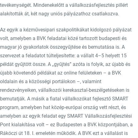
tevékenységét. Mindenekelőtt a vállalkozásfejlesztés pillért
alakították át, két nagy uniós pályázathoz csatlakozva.
Az egyik a kézművesipari szakpolitikákat kidolgozó pályázat
volt, amelyben a BVK feladatai közé tartozott budapesti és
magyar jó gyakorlatok összegyűjtése és bemutatása is. A
szervezet a feladatot túlteljesítette: a vállalt 4–5 helyett 15
példát gyűjtött össze. A „gyűjtés” azóta is folyik, az újabb és
újabb követendő példákat az online felületeken – a BVK
oldalain és a közösségi portálokon –, valamint
rendezvényeiken, vállalkozói kerekasztal-beszélgetéseken is
bemutatják. A másik a fiatal vállalkozókat fejlesztő SMART
program, amelyben hat közép-európai ország vett részt, és
amelyben az egyik feladat egy SMART Vállalkozásfejlesztési
Pont kialakítása volt – ez Budapesten a BVK központjában, a
Rákóczi út 18. I. emeletén működik. A BVK ezt a vállalást is