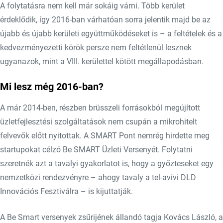
A folytatásra nem kell már sokáig várni. Több kerület
érdeklődik, így 2016-ban várhatóan sorra jelentik majd be az
újabb és újabb kerületi együttműködéseket is – a feltételek és a
kedvezményezetti körök persze nem feltétlenül lesznek
ugyanazok, mint a VIII. kerülettel kötött megállapodásban.
Mi lesz még 2016-ban?
A már 2014-ben, részben brüsszeli forrásokból megújított
üzletfejlesztési szolgáltatások nem csupán a mikrohitelt
felvevők előtt nyitottak. A SMART Pont nemrég hirdette meg
startupokat célzó Be SMART Üzleti Versenyét. Folytatni
szeretnék azt a tavalyi gyakorlatot is, hogy a győzteseket egy
nemzetközi rendezvényre – ahogy tavaly a tel-avivi DLD
Innovációs Fesztiválra – is kijuttatják.
A Be Smart versenyek zsűrijének állandó tagja Kovács László, a