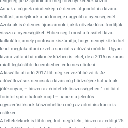
rengeteg pénz spórolható meg törvényi keretek között.
Annak a cégnek mindenképp érdemes átgondolni a kivára-
váltást, amelyiknek a bértömege nagyobb a nyereségénél.
Azoknak is érdemes újraszámolni, akik növekedésre fordítják
vissza a nyereségüket. Ebben segít most a frissített kiva-
kalkulátor, amely pontosan kiszámítja, hogy mennyi közterhet
lehet megtakarítani ezzel a speciális adózási móddal. Ugyan
kivára váltani bármikor év közben is lehet, de a 2016-os zárás
miatt legkésőbb decemberben érdemes dönteni.
A kisvállalati adó 2017-től még kedvezőbbé válik. Az
adóváltozások nemcsak a kivás cég büdzséjére hathatnak
jótékonyan, – hiszen az érintettek összességében 1 milliárd
forintot spórolhatnak majd – hanem a jelentős
egyszerűsítésnek köszönhetően még az adminisztráció is
csökken.
A feltételeknek is több cég tud megfelelni, hiszen az eddigi 25