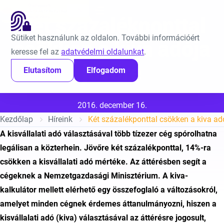
Ugrás a tartalomra
EN
Két százalékponttal
Sütiket használunk az oldalon. További információért
csökken a kiva adója
keresse fel az
adatvédelmi oldalunkat
.
jövőre
Elutasítom
Elfogadom
Közzétéve:
2016. december 16.
Kezdőlap
Híreink
Két százalékponttal csökken a kiva ad
A kisvállalati adó választásával több tízezer cég spórolhatna
legálisan a közterhein. Jövőre két százalékponttal, 14%-ra
csökken a kisvállalati adó mértéke. Az áttérésben segít a
cégeknek a Nemzetgazdasági Minisztérium. A kiva-
kalkulátor mellett elérhető egy összefoglaló a változásokról,
amelyet minden cégnek érdemes áttanulmányozni, hiszen a
kisvállalati adó (kiva) választásával az áttérésre jogosult,