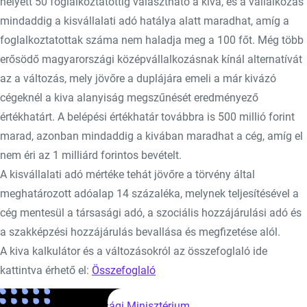
helyett 50 foglalkoztatottig választható a kiva, és a vállalkozás
mindaddig a kisvállalati adó hatálya alatt maradhat, amíg a
foglalkoztatottak száma nem haladja meg a 100 főt. Még több
erősödő magyarországi középvállalkozásnak kínál alternatívát
az a változás, mely jövőre a duplájára emeli a már kivázó
cégeknél a kiva alanyiság megszűnését eredményező
értékhatárt. A belépési értékhatár továbbra is 500 millió forint
marad, azonban mindaddig a kivában maradhat a cég, amíg el
nem éri az 1 milliárd forintos bevételt.
A kisvállalati adó mértéke tehát jövőre a törvény által
meghatározott adóalap 14 százaléka, melynek teljesítésével a
cég mentesül a társasági adó, a szociális hozzájárulási adó és
a szakképzési hozzájárulás bevallása és megfizetése alól.
A kiva kalkulátor és a változásokról az összefoglaló ide
kattintva érhető el:
Összefoglaló
Forrás:
Nemzetgazdasági Minisztérium