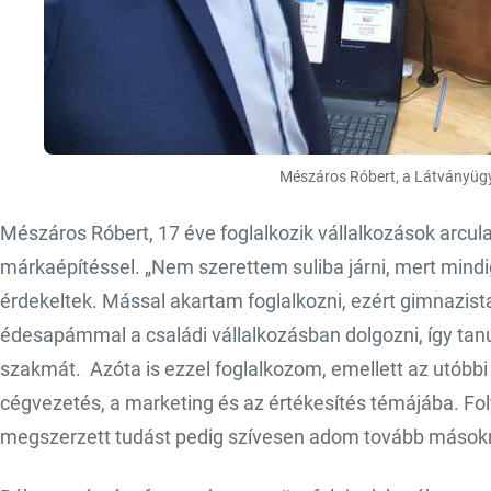
Mészáros Róbert, a Látványügy
Mészáros Róbert, 17 éve foglalkozik vállalkozások arcu
márkaépítéssel. „Nem szerettem suliba járni, mert mindi
érdekeltek. Mással akartam foglalkozni, ezért gimnazi
édesapámmal a családi vállalkozásban dolgozni, így tanu
szakmát. Azóta is ezzel foglalkozom, emellett az utób
cégvezetés, a marketing és az értékesítés témájába.
megszerzett tudást pedig szívesen adom tovább mások