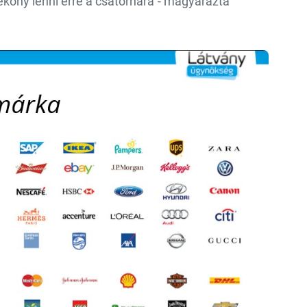
ékony lenni erre a csatornára”- magyarázta