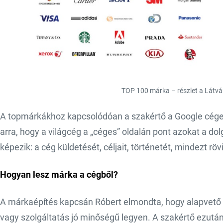
TOP 100 márka – részlet a Látv
A topmárkákhoz kapcsolódóan a szakértő a Google céges o
arra, hogy a világcég a „céges” oldalán pont azokat a dol
képezik: a cég küldetését, céljait, történetét, mindezt rö
Hogyan lesz márka a cégből?
A márkaépítés kapcsán Róbert elmondta, hogy alapvető f
vagy szolgáltatás jó minőségű legyen. A szakértő ezutá