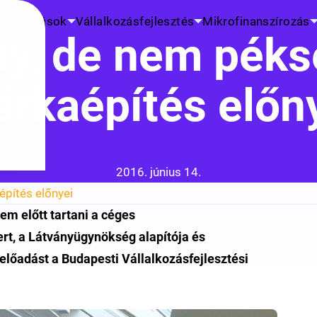
K
Kutatások
Vállalkozásfejlesztés
Mikrofinanszírozás
ny, de nem péks
rkaépítés előn
Közzétéve:
2016. június 14.
pítés előnyei
em előtt tartani a céges
t, a Látványügynökség alapítója és
előadást a Budapesti Vállalkozásfejlesztési