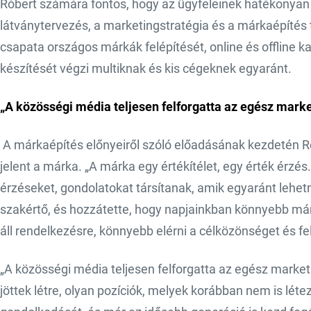
Róbert számára fontos, hogy az ügyfeleinek hatékonyan 
látványtervezés, a marketingstratégia és a márkaépíté
csapata országos márkák felépítését, online és offline 
készítését végzi multiknak és kis cégeknek egyaránt.
„A közösségi média teljesen felforgatta az egész marke
A márkaépítés előnyeiről szóló előadásának kezdetén Rób
jelent a márka. „A márka egy értékítélet, egy érték érz
érzéseket, gondolatokat társítanak, amik egyaránt lehetn
szakértő, és hozzátette, hogy napjainkban könnyebb márk
áll rendelkezésre, könnyebb elérni a célközönséget és fel
„A közösségi média teljesen felforgatta az egész marke
jöttek létre, olyan pozíciók, melyek korábban nem is lét