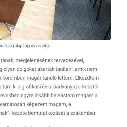
nökség alapítója és vezetője
latának, megjelenésének tervezésével,
g olyan dolgokat akartak tanítani, amik nem
sta koromban magántanuló lettem. Elkezdtem
ltam ki a grafikusi és a kiadványszerkesztői
bi években egyre inkább beleástam magam a
 Folyamatosan képezem magam, a
nak”- kezdte bemutatkozását a szakember.