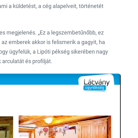
mi a küldetést, a cég alapelveit, történetét
séges megjelenés. „Ez a legszembetűnőbb, ez
 az emberek akkor is felismerik a gagyit, ha
ogy ügyfelük, a Lipóti pékség sikerében nagy
arculatát és profilját.