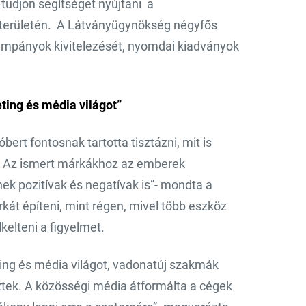
tudjon segítséget nyújtani a
s területén. A Látványügynökség négyfős
kampányok kivitelezését, nyomdai kiadványok
ting és média világot”
ert fontosnak tartotta tisztázni, mit is
és. Az ismert márkákhoz az emberek
ek pozitívak és negatívak is”- mondta a
át építeni, mint régen, mivel több eszköz
kelteni a figyelmet.
ting és média világot, vadonatúj szakmák
eztek. A közösségi média átformálta a cégek