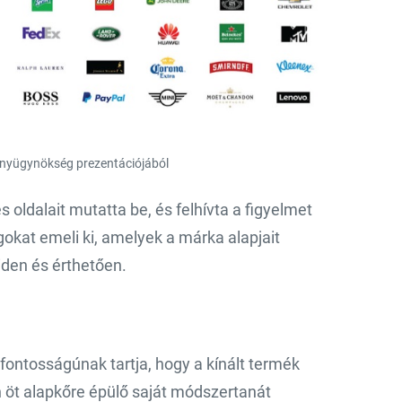
ányügynökség prezentációjából
ldalait mutatta be, és felhívta a figyelmet
gokat emeli ki, amelyek a márka alapjait
viden és érthetően.
ontosságúnak tartja, hogy a kínált termék
n öt alapkőre épülő saját módszertanát