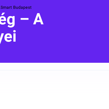
Smart Budapest
ég – A
yei