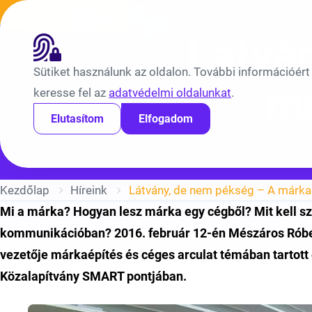
Ugrás a tartalomra
Híreink
Átláthatóság
EN
BV
Látvá
Sütiket használunk az oldalon. További információért
má
keresse fel az
adatvédelmi oldalunkat
.
Elutasítom
Elfogadom
Kezdőlap
Híreink
Látvány, de nem pékség – A márkaé
Mi a márka? Hogyan lesz márka egy cégből? Mit kell sz
kommunikációban? 2016. február 12-én Mészáros Róber
vezetője márkaépítés és céges arculat témában tartott 
Közalapítvány SMART pontjában.