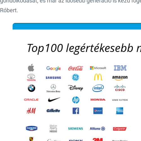
gondolkodását, és már az idősebb generáció is kezd fog
Róbert.