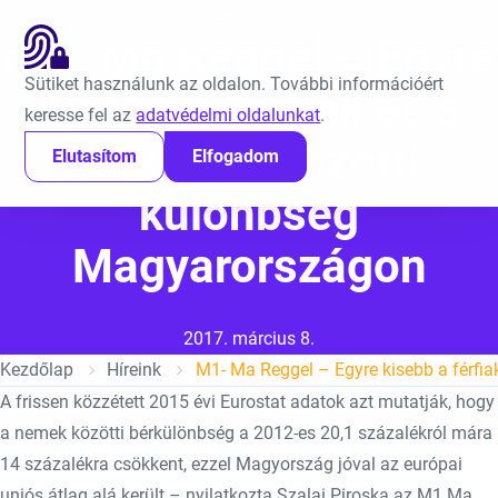
Ugrás a tartalomra
EN
M1- Ma Reggel – Egyre
Sütiket használunk az oldalon. További információért
kisebb a férfiak és a
keresse fel az
adatvédelmi oldalunkat
.
nők bére közötti
Elutasítom
Elfogadom
különbség
Magyarországon
Közzétéve:
2017. március 8.
Kezdőlap
Híreink
A frissen közzétett 2015 évi Eurostat adatok azt mutatják, hogy
a nemek közötti bérkülönbség a 2012-es 20,1 százalékról mára
14 százalékra csökkent, ezzel Magyország jóval az európai
uniós átlag alá került – nyilatkozta Szalai Piroska az M1 Ma