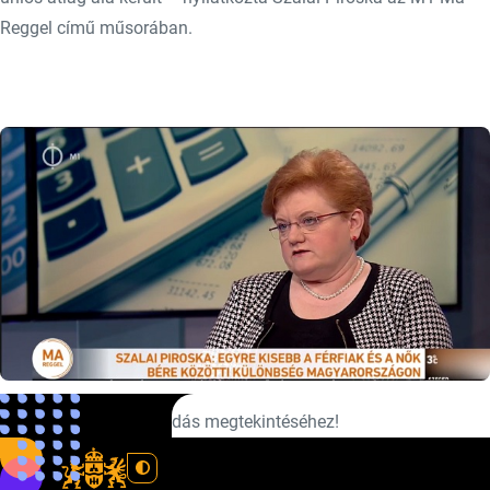
Reggel című műsorában.
Kattinson a képre az adás megtekintéséhez!