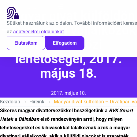
Ugrás a tartalomra
EN
Magyar divat külföldön
Sütiket használunk az oldalon. További információért keress
– Divatipari vállalkozók
az
adatvédelmi oldalunkat
.
nemzetközi
Elutasítom
Elfogadom
lehetőségei, 2017.
május 18.
Közzétéve:
2017. május 10.
Kezdőlap
Híreink
Sikeres magyar divattervezőkkel beszélgetünk a
BVK Smart
Hetek a Bálnában
első rendezvényén arról, hogy milyen
lehetőségekkel és kihívásokkal találkoznak azok a magyar
divatipari vállalkozók, akik a külföldi piacokat is szeretnék