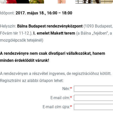
Időpont:
2017. május 18., 16:00 – 18:00
Helyszín:
Bálna Budapest rendezvényközpont
(1093 Budapest,
Fővám tér 11-12.),
I. emelet Makett terem
(a Bálna „fejében”, a
mozgólépcsők tetejénél)
A rendezvényre nem csak divatipari vállalkozókat, hanem
minden érdeklődőt várunk!
A rendezvényen a részvétel ingyenes, de regisztrációhoz kötött.
Regisztrálni az alábbi űrlapon lehet:
Név:
*
E-mail cím:
*
E-mail cím újra:
*