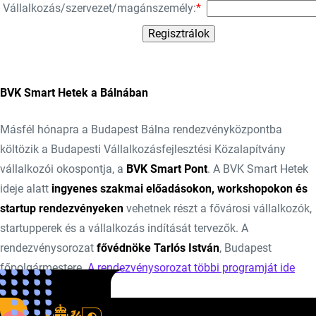
Vállalkozás/szervezet/magánszemély:
*
BVK Smart Hetek a Bálnában
Másfél hónapra a Budapest Bálna rendezvényközpontba
költözik a Budapesti Vállalkozásfejlesztési Közalapítvány
vállalkozói okospontja, a
BVK Smart Pont
. A BVK Smart Hetek
ideje alatt
ingyenes szakmai előadásokon, workshopokon és
startup rendezvényeken
vehetnek részt a fővárosi vállalkozók,
startupperek és a vállalkozás indítását tervezők. A
rendezvénysorozat
fővédnöke Tarlós István
, Budapest
főpolgármestere.
A rendezvénysorozat többi programját ide
kattintva érheti el>>