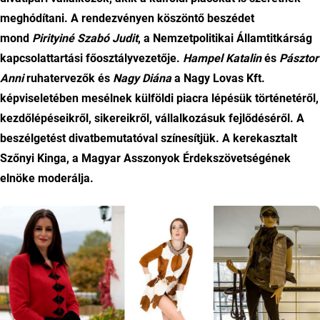
meghódítani. A rendezvényen köszöntő beszédet
mond
Pirityiné Szabó Judit
, a Nemzetpolitikai Államtitkárság
kapcsolattartási főosztályvezetője.
Hampel Katalin
és
Pásztor
Anni
ruhatervezők és
Nagy Diána
a Nagy Lovas Kft.
képviseletében mesélnek külföldi piacra lépésük történetéről,
kezdőlépéseikről, sikereikről, vállalkozásuk fejlődéséről. A
beszélgetést divatbemutatóval színesítjük. A kerekasztalt
Szőnyi Kinga, a Magyar Asszonyok Érdekszövetségének
elnöke moderálja.