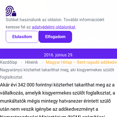
Ugrás a tartalomra
EN
Magyar Hírlap – Bent
Sütiket használunk az oldalon. További információért
ragadó
keresse fel az
adatvédelmi oldalunkat
.
adókedvezmények
Elutasítom
Elfogadom
Közzétéve:
2016. június 29.
Kezdőlap
Híreink
Magyar Hírlap – Bent ragadó adóked
Nagyarányú közterhet takaríthat meg, aki kisgyermekes szülőt
foglalkoztat.
Akár évi 342 000 forintnyi közterhet takaríthat meg az a
vállalkozás, amelyik kisgyermekes szülőt foglalkoztat, a
munkáltatók mégis mintegy hatvanezer érintett szülő
után nem veszik igénybe az adókedvezményt a