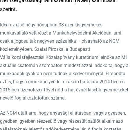
Nemzetgazdasági Minisztérium (NGM) számításai
szerint.
Idén az első négy hónapban 38 ezer kisgyermekes
munkavállaló vett részt a Munkahelyvédelmi Akcióban, ami
csak a jogosultak negyven százaléka – olvasható az NGM
közleményében. Szalai Piroska, a Budapesti
Vállalkozásfejlesztési Közalapítvány kuratóriumi elnöke az M1
aktuális csatornán szombaton mindezt azzal indokolta, hogy a
munkaadók gyakran nem tudnak a kedvezményről. Elmondta
azt is, hogy a munkahelyvédelmi akció hatására 2014-ben és
2015-ben tizenötezer fővel nőtt a hat évnél kisebb gyermekeket
nevelő foglalkoztatottak száma.
Az NGM utalt arra, hogy anyasági ellátásban, vagyis gyesben,
gyedben, gyetben részesülő vagy részesült szülőt alkalmazó
vállalatoknak jelentős adókedvezmény jár. A foglalkoztatás