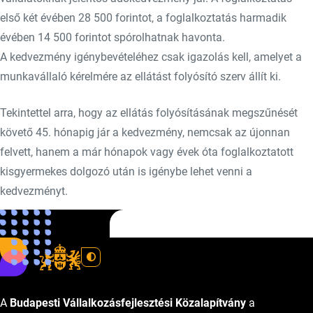
első két évében 28 500 forintot, a foglalkoztatás harmadik
évében 14 500 forintot spórolhatnak havonta.
A kedvezmény igénybevételéhez csak igazolás kell, amelyet a
munkavállaló kérelmére az ellátást folyósító szerv állít ki.
Tekintettel arra, hogy az ellátás folyósításának megszűnését
követő 45. hónapig jár a kedvezmény, nemcsak az újonnan
felvett, hanem a már hónapok vagy évek óta foglalkoztatott
kisgyermekes dolgozó után is igénybe lehet venni a
kedvezményt.
Forrás:
Magyar Hírlap
A
Budapesti Vállalkozásfejlesztési Közalapítvány
a