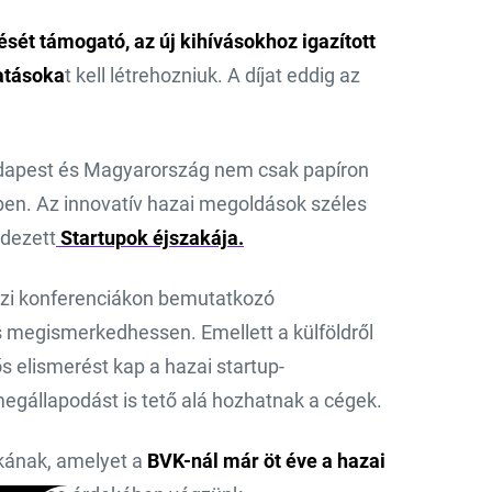
ését támogató, az új kihívásokhoz igazított
tatásoka
t kell létrehozniuk. A díjat eddig az
Budapest és Magyarország nem csak papíron
ben. Az innovatív hazai megoldások széles
ndezett
Start­upok éjszakája.
közi konferenciákon bemutatkozó
s megismerkedhessen. Emellett a külföldről
 elismerést kap a hazai startup-
gállapodást is tető alá hozhatnak a cégek.
kának, amelyet a
BVK-nál már öt éve a hazai