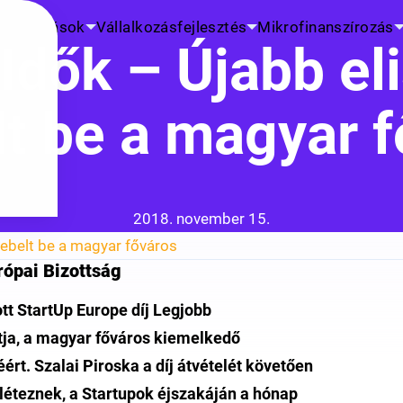
K
Kutatások
Vállalkozásfejlesztés
Mikrofinanszírozás
Idők – Újabb el
t be a magyar 
Közzétéve:
2018. november 15.
ebelt be a magyar főváros
rópai Bizottság
ott StartUp Europe díj Legjobb
tja, a magyar főváros kiemelkedő
ért. Szalai Piroska a díj átvételét követően
éteznek, a Startupok éjszakáján a hónap