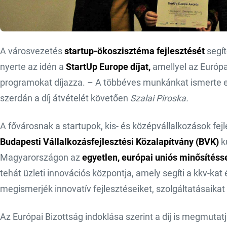
A városvezetés
startup-ökoszisztéma fejlesztését
segí
nyerte az idén a
StartUp Europe díjat,
amellyel az Euró­pa
programokat díjazza. – A többéves munkánkat ismerte e
szerdán a díj átvételét követően
Szalai Piroska.
A fővárosnak a start­upok, kis- és középvállalkozások fej
Budapesti Vállalkozásfejlesztési Közalapítvány (BVK)
k
Magyarországon az
egyetlen, európai uniós minősítéss
tehát üzleti ­innovációs központja, amely segíti a kkv-ka
megismerjék innovatív fejlesztéseiket, szolgáltatásaikat
Az Európai Bizottság indoklása szerint a díj is megmuta