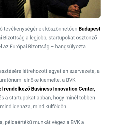
tő tevékenységének köszönhetően
Budapest
i Bizottság a legjobb, start­upokat ösztönző
l az Európai Bizottság – hangsúlyozta
lesztésére létrehozott egyetlen szervezete, a
uratóriumi elnöke kiemelte, a BVK
el rendelkező Business Innovation Center,
t és a startupokat abban, hogy minél többen
 mind idehaza, mind külföldön.
tja, példaértékű munkát végez a BVK a