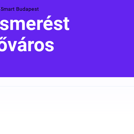
Smart Budapest
ismerést
főváros