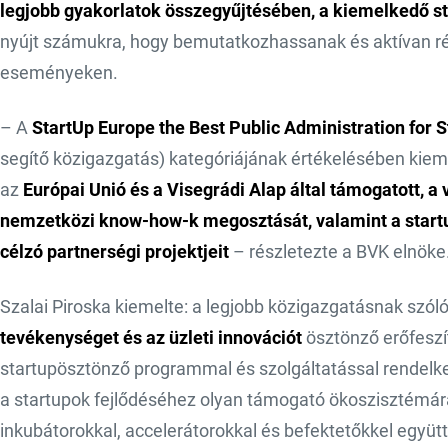
legjobb gyakorlatok összegyűjtésében, a kiemelkedő st
nyújt számukra, hogy bemutatkozhassanak és aktívan r
eseményeken.
– A
StartUp Europe the Best Public Administration for S
segítő közigazgatás) kategóriájának értékelésében kiem
az
Európai Unió és a Visegrádi Alap által támogatott, a 
nemzetközi know-how-k megosztását, valamint a start
célzó partnerségi projektjeit
– részletezte a BVK elnöke
Szalai Piroska kiemelte: a legjobb közigazgatásnak szól
tevékenységet és az üzleti innovációt
ösztönző erőfeszít
startupösztönző programmal és szolgáltatással rendelk
a startupok fejlődéséhez olyan támogató ökoszisztémá
inkubátorokkal, accelerátorokkal és befektetőkkel együt