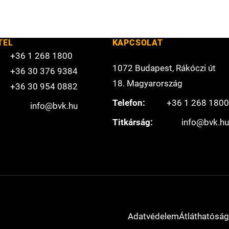
TEL
KAPCSOLAT
+36 1 268 1800
1072 Budapest, Rákóczi út
+36 30 376 9384
18. Magyarország
+36 30 954 0882
Telefon:
+36 1 268 1800
info@bvk.hu
Titkárság:
info@bvk.hu
Adatvédelem
Átláthatóság