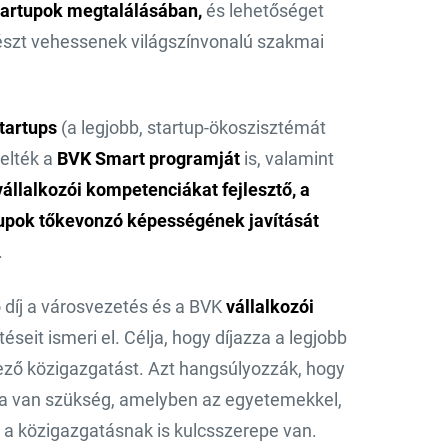
art­upok megtalálásában,
és lehetőséget
észt vehessenek világszínvonalú szakmai
tartups
(a legjobb, startup-ökoszisztémát
elték a
BVK Smart programját
is, valamint
vállalkozói kompetenciákat fejlesztő, a
upok tőkevonzó képességének javítását
.
ó díj a városvezetés és a BVK
vállalkozói
éseit ismeri el. Célja, hogy díjazza a legjobb
ező közigazgatást. Azt hangsúlyozzák, hogy
ra van szükség, amelyben az egyetemekkel,
t a közigazgatásnak is kulcsszerepe van.