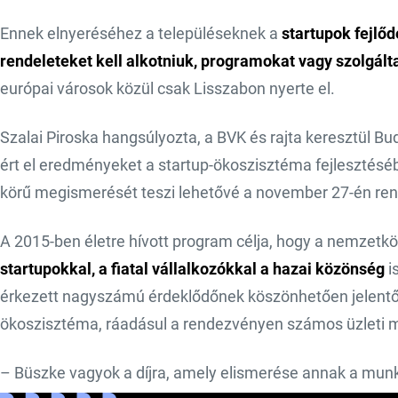
Ennek elnyeréséhez a településeknek a
startupok fejlőd
rendeleteket kell alkotniuk, programokat vagy szolgál
európai városok közül csak Lisszabon nyerte el.
Szalai Piroska hangsúlyozta, a BVK és rajta keresztül 
ért el eredményeket a startup-ökoszisztéma fejlesztésé
körű megismerését teszi lehetővé a november 27-én re
A 2015-ben életre hívott program célja, hogy a nemzet
startupokkal, a fia­tal vállalkozókkal a hazai közönség
i
érkezett nagyszámú érdeklődőnek köszönhetően jelentős
ökoszisztéma, ráadásul a rendezvényen számos üzleti me
– Büszke vagyok a díjra, amely elismerése annak a mun