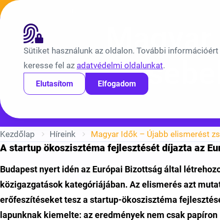
Ugrás a tartalomra
Híreink
Átláthatóság
EN
BV
Magyar 
Sütiket használunk az oldalon. További információért
zsebel
keresse fel az
adatvédelmi oldalunkat
.
Elutasítom
Elfogadom
Kezdőlap
Híreink
Magyar Idők – Újabb elismerést zs
A startup ökoszisztéma fejlesztését díjazta az Eu
Budapest nyert idén az Európai Bizottság által létrehoz
közigazgatások kategóriájában. Az elismerés azt muta
erőfeszítéseket tesz a startup-ökoszisztéma fejlesztésé
lapunknak kiemelte: az eredmények nem csak papíron l