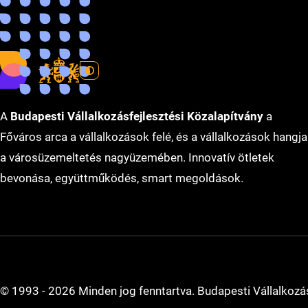
start­upok fejlődése
, az ország
nemzetközi hírnevének
e
Forrás:
Magyar Idők
A
Budapesti Vállalkozásfejlesztési Közalapítvány
a
Főváros arca a vállalkozások felé, és a vállalkozások hangja
a városüzemeltetés nagyüzemében. Innovatív ötletek
bevonása, együttműködés, smart megoldások.
© 1993 - 2026 Minden jog fenntartva. Budapesti Vállalkozás