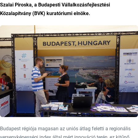
Szalai Piroska, a Budapesti Vállalkozásfejlesztési
Közalapítvány (BVK) kuratóriumi elnöke.
Budapest régiója magasan az uniós átlag feletti a regionális
versenyképességi index által mért innováció terén, ez kitűnő