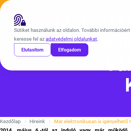
Ugrás a tartalomra
Híreink
Átláthatóság
EN
BV
Már elek
Sütiket használunk az oldalon. További információért
mik
keresse fel az
adatvédelmi oldalunkat
.
Elutasítom
Elfogadom
Vál
Kezdőlap
Híreink
2014. május 6.-tól az induló vagy már működő mi