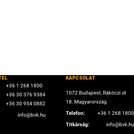
TEL
KAPCSOLAT
+36 1 268 1800
1072 Budapest, Rákóczi út
+36 30 376 9384
18. Magyarország
+36 30 954 0882
Telefon:
+36 1 268 1800
info@bvk.hu
Titkárság:
info@bvk.hu