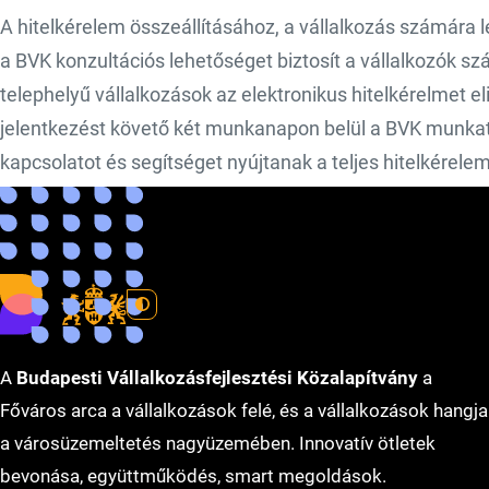
A hitelkérelem összeállításához, a vállalkozás számára
a BVK konzultációs lehetőséget biztosít a vállalkozók s
telephelyű vállalkozások az elektronikus hitelkérelmet el
jelentkezést követő két munkanapon belül a BVK munkatá
kapcsolatot és segítséget nyújtanak a teljes hitelkérele
Részletekért és a hitelkérelem benyújtásáért kérjük, ker
az info@bvk.hu e-mail címre.
A
Budapesti Vállalkozásfejlesztési Közalapítvány
a
Főváros arca a vállalkozások felé, és a vállalkozások hangja
a városüzemeltetés nagyüzemében. Innovatív ötletek
bevonása, együttműködés, smart megoldások.