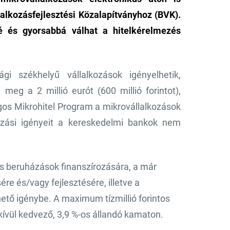
lalkozásfejlesztési Közalapítványhoz (BVK).
é és gyorsabbá válhat a hitelkérelmezés
i székhelyű vállalkozások igényelhetik,
eg a 2 millió eurót (600 millió forintot),
gos Mikrohitel Program a mikrovállalkozások
rozási igényeit a kereskedelmi bankok nem
s beruházások finanszírozására, a már
ére és/vagy fejlesztésére, illetve a
tő igénybe. A maximum tízmillió forintos
dkívül kedvező, 3,9 %-os állandó kamaton.