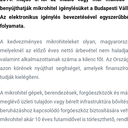
benyújthatják mikrohitel igénylésüket a Budapesti Vál
Az elektronikus igénylés bevezetésével egyszerűbb
folyamata.
A kedvezményes mikrohiteleket olyan, magyarország
melyeknél az előző éves nettó árbevétel nem haladja m
valamint alkalmazottainak száma a kilenc főt. Az Orszá
azon körének nyújthat segítséget, amelyek finanszí
tudják kielégíteni.
A mikrohitel gépek, berendezések, forgóeszközök és má
meglévő üzleti tulajdon vagy bérelt infrastruktúra bővítés
beruházáshoz kapcsolódó forgóeszköz biztosítására vehe
mikrohitel akár 10 éves futamidővel is törleszthető, ren