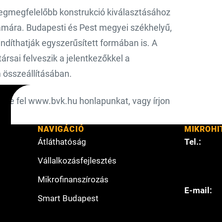
 legmegfelelőbb konstrukció kiválasztásához
zámára. Budapesti és Pest megyei székhelyű,
indíthatják egyszerűsített formában is. A
rsai felveszik a jelentkezőkkel a
m összeállításában.
esse fel www.bvk.hu honlapunkat, vagy írjon
NAVIGÁCIÓ
MIKROHI
Átláthatóság
Tel.:
Vállalkozásfejlesztés
Mikrofinanszírozás
E-mail:
Smart Budapest