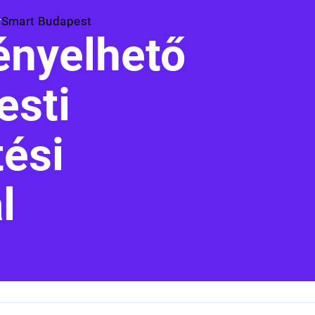
Smart Budapest
ényelhető
esti
tési
l