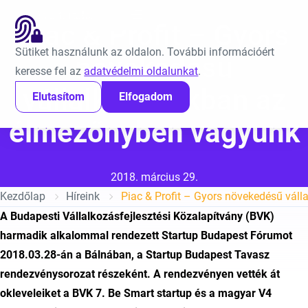
Ugrás a tartalomra
EN
Piac & Profit – Gyors
Sütiket használunk az oldalon. További információért
növekedésű
keresse fel az
adatvédelmi oldalunkat
.
vállalkozásokban az
Elutasítom
Elfogadom
élmezőnyben vagyunk
Közzétéve:
2018. március 29.
Kezdőlap
Híreink
A Budapesti Vállalkozásfejlesztési Közalapítvány (BVK)
harmadik alkalommal rendezett Startup Budapest Fórumot
2018.03.28-án a Bálnában, a Startup Budapest Tavasz
rendezvénysorozat részeként. A rendezvényen vették át
okleveleiket a BVK 7. Be Smart startup és a magyar V4