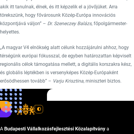
akik itt tanulnak, élnek, és itt képzelik el a jövőjüket. Arra
törekszünk, hogy fővárosunk Közép-Európa innovációs
központjává váljon” –
Dr. Szeneczey Balázs,
főpolgármester-
helyettes.
„A magyar V4 elnökség alatt célunk hozzájárulni ahhoz, hogy
térségünk európai fókusszal, de egyben határozattan képviselt
regionális célok támogatása mellett, a digitális korszakra kész,
és globális léptékben is versenyképes Közép-Európaként
erősödhessen tovább” –
Varju Krisztina
, miniszteri biztos.
Forrás:
Piac&Profit
A
Budapesti Vállalkozásfejlesztési Közalapítvány
a