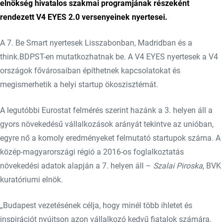
elnökség hivatalos szakmai programjának részeként
rendezett V4 EYES 2.0 versenyeinek nyertesei.
A 7. Be Smart nyertesek Lisszabonban, Madridban és a
think.BDPST-en mutatkozhatnak be. A V4 EYES nyertesek a V4
országok fővárosaiban építhetnek kapcsolatokat és
megismerhetik a helyi startup ökoszisztémát.
A legutóbbi Eurostat felmérés szerint hazánk a 3. helyen áll a
gyors növekedésű vállalkozások arányát tekintve az unióban,
egyre nő a komoly eredményeket felmutató startupok száma. A
közép-magyarországi régió a 2016-os foglalkoztatás
növekedési adatok alapján a 7. helyen áll –
Szalai Piroska,
BVK
kuratóriumi elnök.
„Budapest vezetésének célja, hogy minél több ihletet és
inspirációt nyújtson azon vállalkozó kedvű fiatalok számára,