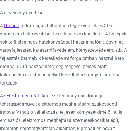
A 6. verseny nyertesei:
A
DroneIQ
ultramagas felbontású légifelvételek és 3D-s
városmodellek készítését teszi lehetővé drónokkal. A térképek
sok területen nagy hatékonysággal használhatóak, úgymint
városfejlesztés, katasztrófavédelem, környezetvédelem, stb. A
fejlesztés bármelyik kereskedelmi forgalomban használható
drónnal (DJI) használható, segítségével percek alatt
különösebb szaktudás nélkül készíthetőek nagyfelbontású
térképek.
Az
Elektromega Kft.
kifejezetten nagy össztömegű
tehergépjárművek elektromos meghajtására szakosodott
innovatív induló vállalkozás, teljesen környezetkímélő, nulla
emissziós, elektromos meghajtású szemeteskocsikat épít,
immáron sorozatgyártásra alkalmas, kipróbált és bevált