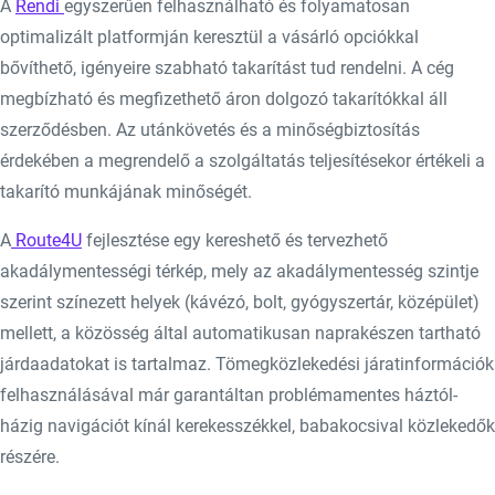
A
Rendi
egyszerűen felhasználható és folyamatosan
optimalizált platformján keresztül a vásárló opciókkal
bővíthető, igényeire szabható takarítást tud rendelni. A cég
megbízható és megfizethető áron dolgozó takarítókkal áll
szerződésben. Az utánkövetés és a minőségbiztosítás
érdekében a megrendelő a szolgáltatás teljesítésekor értékeli a
takarító munkájának minőségét.
A
Route4U
fejlesztése egy kereshető és tervezhető
akadálymentességi térkép, mely az akadálymentesség szintje
szerint színezett helyek (kávézó, bolt, gyógyszertár, középület)
mellett, a közösség által automatikusan naprakészen tartható
járdaadatokat is tartalmaz. Tömegközlekedési járatinformációk
felhasználásával már garantáltan problémamentes háztól-
házig navigációt kínál kerekesszékkel, babakocsival közlekedők
részére.