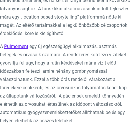
látnivalók történetét, és ha kell, elirányít bennünket a következő
látványossághoz. A turisztikai alkalmazásnak indult fejlesztés
mára egy „location based storytelling” platformmá nőtte ki
magát. Az eltérő tartalmakkal a legkülönbözőbb célcsoportok
érdeklődési köre is kielégíthető.
A
Pulmoment
egy új egészségügyi alkalmazás, asztmás
betegek és orvosaik számára. A rendszeres kötelező viziteket
gyorsítja fel úgy, hogy a rutin kérdéseket már a vizit előtti
időszakban felteszi, amire néhány gombnyomással
válaszolhatunk. Ezzel a több órás rendelői várakozást a
töredékére csökkenti, és az orvosunk is folyamatos képet kap
az állapotunk változásáról. A páciensek emelett könnyedén
elérhetik az orvosukat, értesülnek az időpont változásokról,
automatikus gyógyszer-emlékeztetőket állíthatnak be és egy
helyen elérhetik az összes leletüket.