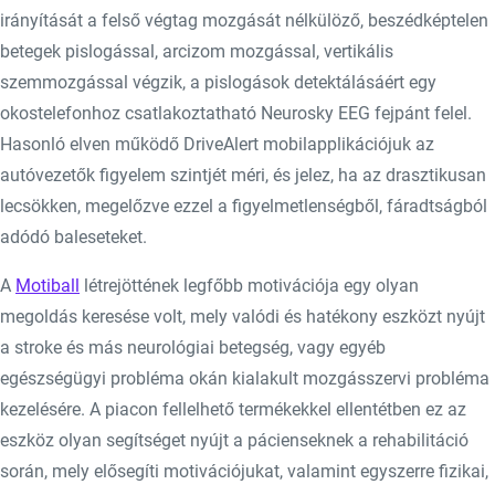
irányítását a felső végtag mozgását nélkülöző, beszédképtelen
betegek pislogással, arcizom mozgással, vertikális
szemmozgással végzik, a pislogások detektálásáért egy
okostelefonhoz csatlakoztatható Neurosky EEG fejpánt felel.
Hasonló elven működő DriveAlert mobilapplikációjuk az
autóvezetők figyelem szintjét méri, és jelez, ha az drasztikusan
lecsökken, megelőzve ezzel a figyelmetlenségből, fáradtságból
adódó baleseteket.
A
Motiball
létrejöttének legfőbb motivációja egy olyan
megoldás keresése volt, mely valódi és hatékony eszközt nyújt
a stroke és más neurológiai betegség, vagy egyéb
egészségügyi probléma okán kialakult mozgásszervi probléma
kezelésére. A piacon fellelhető termékekkel ellentétben ez az
eszköz olyan segítséget nyújt a pácienseknek a rehabilitáció
során, mely elősegíti motivációjukat, valamint egyszerre fizikai,