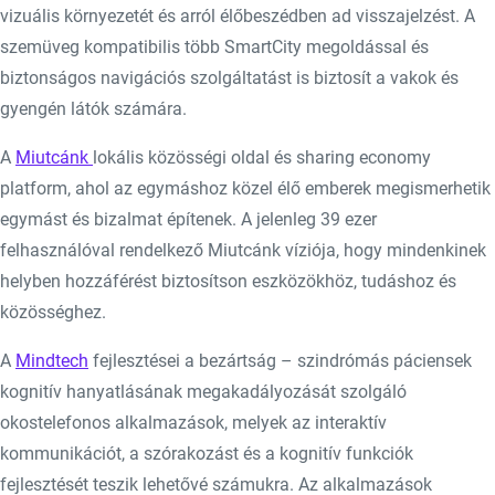
vizuális környezetét és arról élőbeszédben ad visszajelzést. A
szemüveg kompatibilis több SmartCity megoldással és
biztonságos navigációs szolgáltatást is biztosít a vakok és
gyengén látók számára.
A
Miutcánk
lokális közösségi oldal és sharing economy
platform, ahol az egymáshoz közel élő emberek megismerhetik
egymást és bizalmat építenek. A jelenleg 39 ezer
felhasználóval rendelkező Miutcánk víziója, hogy mindenkinek
helyben hozzáférést biztosítson eszközökhöz, tudáshoz és
közösséghez.
A
Mindtech
fejlesztései a bezártság – szindrómás páciensek
kognitív hanyatlásának megakadályozását szolgáló
okostelefonos alkalmazások, melyek az interaktív
kommunikációt, a szórakozást és a kognitív funkciók
fejlesztését teszik lehetővé számukra. Az alkalmazások