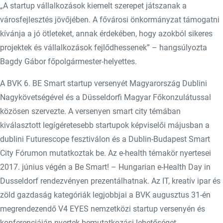
„A startup vállalkozások kiemelt szerepet játszanak a
városfejlesztés jövőjében. A fővárosi önkormányzat támogatni
kívánja a jó ötleteket, annak érdekében, hogy azokból sikeres
projektek és vállalkozások fejlődhessenek” – hangsúlyozta
Bagdy Gábor főpolgármester-helyettes.
A BVK 6. BE Smart startup versenyét Magyarország Dublini
Nagykövetségével és a Düsseldorfi Magyar Főkonzulátussal
közösen szervezte. A versenyen smart city témában
kiválasztott legígéretesebb startupok képviselői májusban a
dublini Futurescope fesztiválon és a Dublin-Budapest Smart
City Fórumon mutatkoztak be. Az e-health témakör nyertesei
2017. június végén a Be Smart! – Hungarian e-Health Day in
Dusseldorf rendezvényen prezentálhatnak. Az IT, kreatív ipar és
zöld gazdaság kategóriák legjobbjai a BVK augusztus 31-én
megrendezendő V4 EYES nemzetközi startup versenyén és
konferenciáján nyertek bemutatkozási lehetőséget.