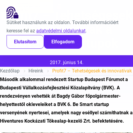
Ugrás a tartalomra
EN
Profit7 – Tehetségesek
Sütiket használunk az oldalon. További információért
és innovatívak a
keresse fel az
adatvédelmi oldalunkat
.
fővárosi startupok
Elutasítom
Elfogadom
Közzétéve:
2017. június 14.
Kezdőlap
Híreink
Profit7 – Tehetségesek és innovatívak 
Második alkalommal rendezett Startup Budapest Fórumot a
Budapesti Vállalkozásfejlesztési Közalapítvány (BVK). A
rendezvényen vehették át Bagdy Gábor főpolgármester-
helyettestől okleveleiket a BVK 6. Be Smart startup
versenyének nyertesei, amelyek nagy eséllyel számíthatnak a
Hiventures Kockázati Tőkealap-kezelő Zrt. befektetésére.