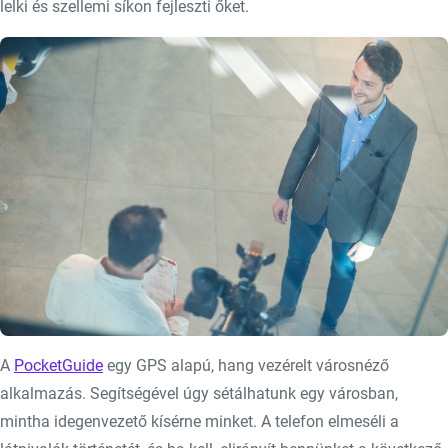
lelki és szellemi síkon fejleszti őket.
A
PocketGuide
egy GPS alapú, hang vezérelt városnéző
alkalmazás. Segítségével úgy sétálhatunk egy városban,
mintha idegenvezető kísérne minket. A telefon elmeséli a