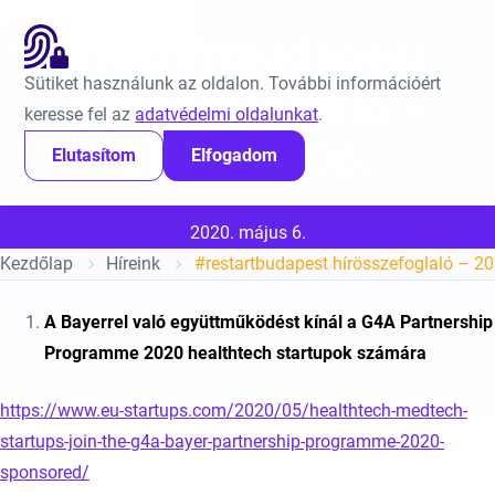
Ugrás a tartalomra
EN
#restartbudapest
Sütiket használunk az oldalon. További információért
hírösszefoglaló –
keresse fel az
adatvédelmi oldalunkat
.
2020.05.06.
Elutasítom
Elfogadom
Közzétéve:
2020. május 6.
Kezdőlap
Híreink
#restartbudapest hírösszefoglaló – 20
A Bayerrel való együttműködést kínál a G4A Partnership
Programme 2020 healthtech startupok számára
https://www.eu-startups.com/2020/05/healthtech-medtech-
startups-join-the-g4a-bayer-partnership-programme-2020-
sponsored/