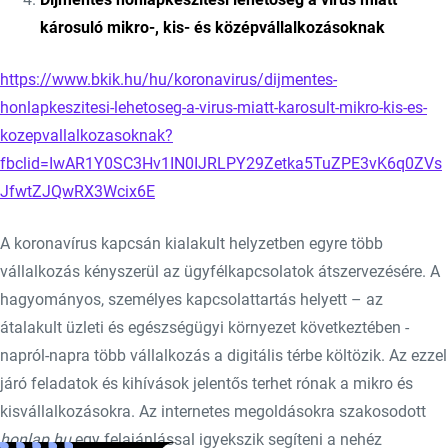
károsuló mikro-, kis- és középvállalkozásoknak
https://www.bkik.hu/hu/koronavirus/dijmentes-
honlapkeszitesi-lehetoseg-a-virus-miatt-karosult-mikro-kis-es-
kozepvallalkozasoknak?
fbclid=IwAR1Y0SC3Hv1IN0IJRLPY29Zetka5TuZPE3vK6q0ZVs
JfwtZJQwRX3Wcix6E
A koronavírus kapcsán kialakult helyzetben egyre több
vállalkozás kényszerül az ügyfélkapcsolatok átszervezésére. A
hagyományos, személyes kapcsolattartás helyett – az
átalakult üzleti és egészségügyi környezet következtében -
napról-napra több vállalkozás a digitális térbe költözik. Az ezzel
járó feladatok és kihívások jelentős terhet rónak a mikro és
kisvállalkozásokra. Az internetes megoldásokra szakosodott
honlap.hu
egy felajánlással igyekszik segíteni a nehéz