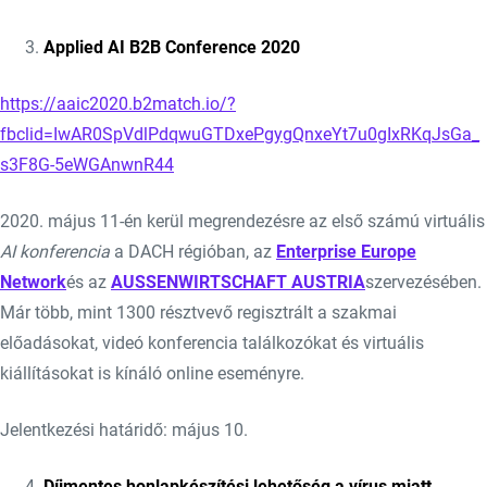
Applied AI B2B Conference 2020
https://aaic2020.b2match.io/?
fbclid=IwAR0SpVdlPdqwuGTDxePgygQnxeYt7u0gIxRKqJsGa_
s3F8G-5eWGAnwnR44
2020. május 11-én kerül megrendezésre az első számú virtuális
AI konferencia
a DACH régióban, az
Enterprise Europe
Network
és az
AUSSENWIRTSCHAFT AUSTRIA
szervezésében.
Már több, mint 1300 résztvevő regisztrált a szakmai
előadásokat, videó konferencia találkozókat és virtuális
kiállításokat is kínáló online eseményre.
Jelentkezési határidő: május 10.
Díjmentes honlapkészítési lehetőség a vírus miatt