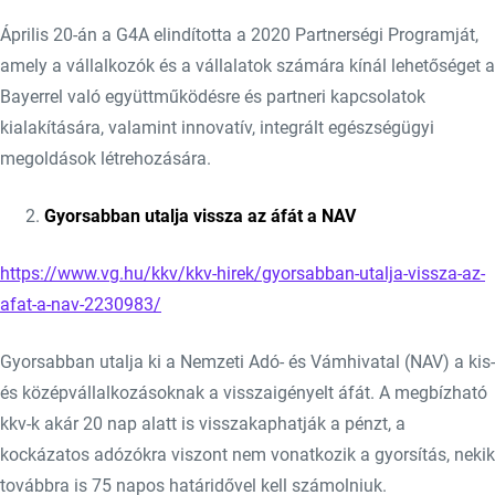
Április 20-án a G4A elindította a 2020 Partnerségi Programját,
amely a vállalkozók és a vállalatok számára kínál lehetőséget a
Bayerrel való együttműködésre és partneri kapcsolatok
kialakítására, valamint innovatív, integrált egészségügyi
megoldások létrehozására.
Gyorsabban utalja vissza az áfát a NAV
https://www.vg.hu/kkv/kkv-hirek/gyorsabban-utalja-vissza-az-
afat-a-nav-2230983/
Gyorsabban utalja ki a Nemzeti Adó- és Vámhivatal (NAV) a kis-
és középvállalkozásoknak a visszaigényelt áfát. A megbízható
kkv-k akár 20 nap alatt is visszakaphatják a pénzt, a
kockázatos adózókra viszont nem vonatkozik a gyorsítás, nekik
továbbra is 75 napos határidővel kell számolniuk.