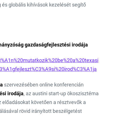
g és globális kihívások kezelését segítő
rmányzóság gazdaságfejlesztési irodája
%C3%A1n%20mutatkozik%20be%20a%20texasi
A1gfejleszt%C3%A9si%20irod%C3%A1ja
sa
szervezésében online konferencián
si irodája
, az austini start-up ökoszisztéma
z előadásokat követően a résztvevők a
sával rövid irányított beszélgetést