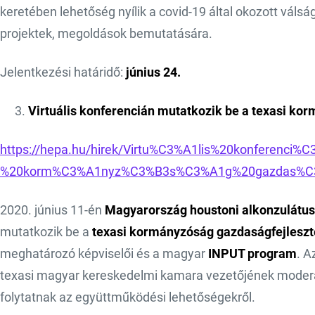
keretében lehetőség nyílik a covid-19 által okozott válsá
projektek, megoldások bemutatására.
Jelentkezési határidő:
június 24.
Virtuális konferencián mutatkozik be a texasi ko
https://hepa.hu/hirek/Virtu%C3%A1lis%20konferenci
%20korm%C3%A1nyz%C3%B3s%C3%A1g%20gazdas%C3%
2020. június 11-én
Magyarország houstoni alkonzulátu
mutatkozik be a
texasi kormányzóság gazdaságfejleszté
meghatározó képviselői és a magyar
INPUT program
. A
texasi magyar kereskedelmi kamara vezetőjének moderálá
folytatnak az együttműködési lehetőségekről.