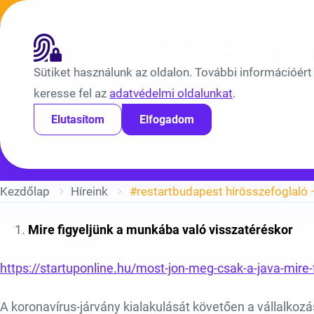
Ugrás a tartalomra
Híreink
Átláthatóság
EN
BV
#restartb
Sütiket használunk az oldalon. További információért
keresse fel az
adatvédelmi oldalunkat
.
Elutasítom
Elfogadom
Kezdőlap
Híreink
#restartbudapest hírösszefoglaló 
Mire figyeljünk a munkába való visszatéréskor
https://startuponline.hu/most-jon-meg-csak-a-java-mire
A koronavírus-járvány kialakulását követően a vállalkoz