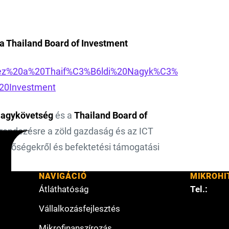
 a Thailand Board of Investment
rvez%20a%20Thaif%C3%B6ldi%20Nagyk%C3%
20Investment
Nagykövetség
és a
Thailand Board of
rendezésre a zöld gazdaság és az ICT
ehetőségekről és befektetési támogatási
NAVIGÁCIÓ
MIKROHI
Átláthatóság
Tel.:
Vállalkozásfejlesztés
Mikrofinanszírozás