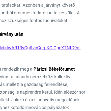
ltatásokat. Azonban a járványt követő
mpontból érdemes tudatosan felkészülni. A
hoz szükséges fontos tudnivalókat.
járvány után
fbclid=IwAR13vOgRvoCdrpKG-CpcXTNtD9o-
t rendezik meg a
Párizsi Békefórumot
vírusra adandó nemzetközi kollektív
s mellett a gazdaság fellendítése,
onság is napirendre kerül. Idén először sor
kollektív akció és az innovatív megoldások
yhez kötődő innovációs pályázatok