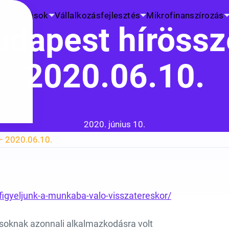
K
Kutatások
Vállalkozásfejlesztés
Mikrofinanszírozás
udapest hírössz
2020.06.10.
Közzétéve:
2020. június 10.
– 2020.06.10.
-figyeljunk-a-munkaba-valo-visszatereskor/
ásoknak azonnali alkalmazkodásra volt