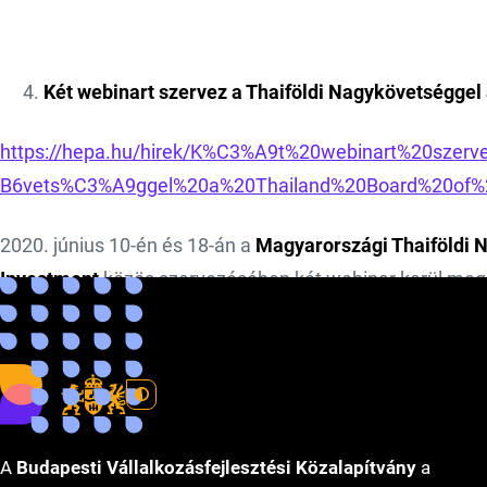
Két webinart szervez a Thaiföldi Nagykövetséggel
https://hepa.hu/hirek/K%C3%A9t%20webinart%20sze
B6vets%C3%A9ggel%20a%20Thailand%20Board%20of%
2020. június 10-én és 18-án a
Magyarországi Thaiföldi 
Investment
közös szervezésében két webinar kerül meg
területén. Az eseményeken a COVID-19 utáni thaiföldi l
intézkedésekről informálódhatnak a résztvevők.
A
Budapesti Vállalkozásfejlesztési Közalapítvány
a