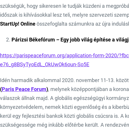
szükségük, hogy sikeresen le tudják küzdeni a megpróbá
időszak is kihívásokkal lesz teli, melyre szervezeti sze
StartUp! Online
összefoglalta számunkra az újra indulás
Párizsi Békefórum – Egy jobb világ építése a világ
https://parispeaceforum.org/application-form-2020/?
e76_g8BSyTyoEdL_OkUwQk6oun-So5E
Idén harmadik alkalommal 2020. november 11-13. közöt
(
Paris Peace Forum
)
, melynek középpontjában a korona
válaszok állnak majd. A globális egészségügyi kormányzá
környezetvédelem, nemek közti egyenlőség és a kiberbizt
kerül egy fejlesztési bankok közti globális csúcsra is. A 
szükségessége még inkább előtérbe került. A rendezvén