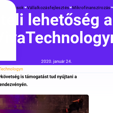
K
Kutatások
Vállalkozásfejlesztés
Mikrofinanszírozás
eli lehetőség a
VivaTechnology
Közzétéve:
2020. január 24.
aTechnologyn
ykövetség is támogatást tud nyújtani a
 rendezvényén.