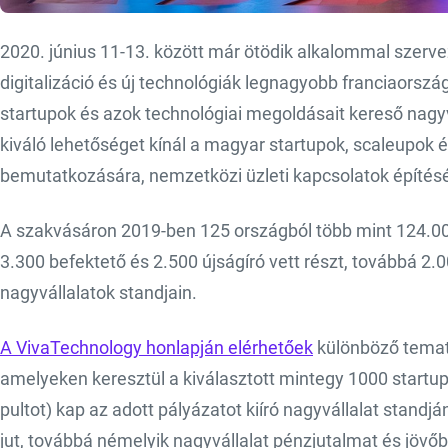
2020. június 11-13. között már ötödik alkalommal szerve
digitalizáció és új technológiák legnagyobb franciaorsz
startupok és azok technológiai megoldásait kereső nagy
kiváló lehetőséget kínál a magyar startupok, scaleupok é
bemutatkozására, nemzetközi üzleti kapcsolatok építés
A szakvásáron 2019-ben 125 országból több mint 124.000
3.300 befektető és 2.500 újságíró vett részt, továbbá 2.00
nagyvállalatok standjain.
A VivaTechnology honlapján elérhetőek
különböző temati
amelyeken keresztül a kiválasztott mintegy 1000 startup 
pultot) kap az adott pályázatot kiíró nagyvállalat standj
jut, továbbá némelyik nagyvállalat pénzjutalmat és jövőbe