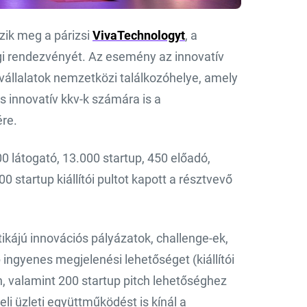
zik meg a párizsi
VivaTechnologyt
, a
ági rendezvényét. Az esemény az innovatív
vállalatok nemzetközi találkozóhelye, amely
s innovatív kkv-k számára is a
ére.
 látogató, 13.000 startup, 450 előadó,
0 startup kiállítói pultot kapott a résztvevő
kájú innovációs pályázatok, challenge-ek,
ingyenes megjelenési lehetőséget (kiállítói
án, valamint 200 startup pitch lehetőséghez
li üzleti együttműködést is kínál a