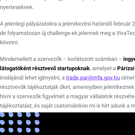
nyerteseknek.
A jelenlegi pályázatokra a jelentkezési határidő február 2
de folyamatosan új challenge-ek jelennek meg a VivaTe
követni.
Mindemellett a szervezők – korlátozott számban –
ingy
látogatóként résztvevő startupoknak
, amelyet a
Párizs
irodájánál lehet igényelni, a
trade.par@mfa.gov.hu
címen.
résztvevők tájékoztatják őket, amennyiben jelentkeznek v
hívni a szervezők figyelmét a magyar vállalatok részvéte
tájékoztatást, és saját csatornáinkon mi is hírt adunk a 
A Nagykövetség továbbá egy kiegészítő eseményt is ter
kapcsolatépítési lehetőséget biztosít a helyi innovációs