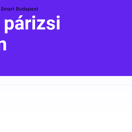
Smart Budapest
 párizsi
n