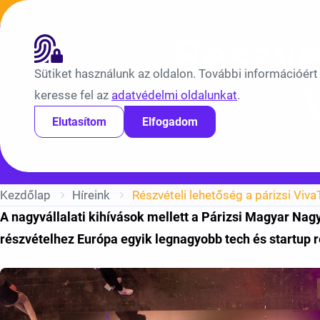
Ugrás a tartalomra
Híreink
Átláthatóság
EN
BV
Részvét
Sütiket használunk az oldalon. További információért
keresse fel az
adatvédelmi oldalunkat
.
Elutasítom
Elfogadom
Kezdőlap
Híreink
Részvételi lehetőség a párizsi Viv
A nagyvállalati kihívások mellett a Párizsi Magyar Nag
részvételhez Európa egyik legnagyobb tech és startup