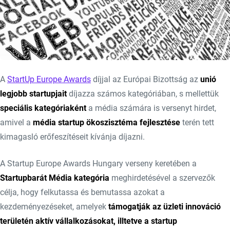
A
StartUp Europe Awards
díjjal az Európai Bizottság az
unió
legjobb startupjait
díjazza számos kategóriában, s mellettük
speciális kategóriaként
a média számára is versenyt hirdet,
amivel a
média startup ökoszisztéma fejlesztése
terén tett
kimagasló erőfeszítéseit kívánja díjazni.
A Startup Europe Awards Hungary verseny keretében a
Startupbarát Média kategória
meghirdetésével a szervezők
célja, hogy felkutassa és bemutassa azokat a
kezdeményezéseket, amelyek
támogatják az üzleti innováció
területén aktív vállalkozásokat, illtetve a startup