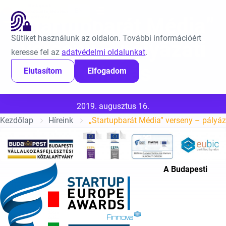
Ugrás a tartalomra
EN
„Startupbarát Média”
Sütiket használunk az oldalon. További információért
verseny – pályázati
keresse fel az
adatvédelmi oldalunkat
.
felhívás
Elutasítom
Elfogadom
Közzétéve:
2019. augusztus 16.
Kezdőlap
Híreink
„Startupbarát Média” verseny – pályáza
A Budapesti