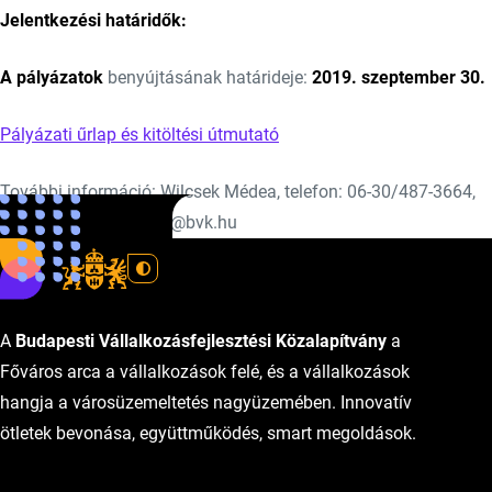
Jelentkezési határidők:
A pályázatok
benyújtásának határideje:
2019. szeptember 30.
Pályázati űrlap és kitöltési útmutató
További információ: Wilcsek Médea, telefon: 06-30/487-3664,
e-mail: wilcsek.medea@bvk.hu
A
Budapesti Vállalkozásfejlesztési Közalapítvány
a
Főváros arca a vállalkozások felé, és a vállalkozások
hangja a városüzemeltetés nagyüzemében. Innovatív
ötletek bevonása, együttműködés, smart megoldások.