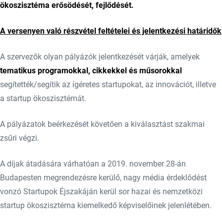
ökoszisztéma erősödését, fejlődését.
A versenyen való részvétel feltételei és jelentkezési határidők
A szervezők olyan pályázók jelentkezését várják, amelyek
tematikus programokkal, cikkekkel és műsorokkal
segítették/segítik az ígéretes startupokat, az innovációt, illetve
a startup ökoszisztémát.
A pályázatok beérkezését követően a kiválasztást szakmai
zsűri végzi.
A díjak átadására várhatóan a 2019. november 28-án
Budapesten megrendezésre kerülő, nagy média érdeklődést
vonzó Startupok Éjszakáján kerül sor hazai és nemzetközi
startup ökoszisztéma kiemelkedő képviselőinek jelenlétében.