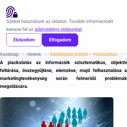
Ugrás a tartalomra
EN
Vállalkozás indítás –
Sütiket használunk az oldalon. További információért
Piackutatás
keresse fel az
adatvédelmi oldalunkat
.
Elutasítom
Elfogadom
Közzétéve:
2016. január 5.
Kezdőlap
Híreink
Vállalkozás indítás – Piackutatás
A piackutatás az információk szisztematikus, objektív
feltárása, összegyűjtése, elemzése, majd felhasználása a
marketingtevékenység során felmerülő problémák
megoldására.