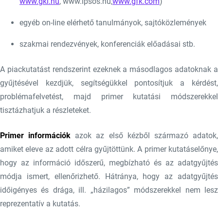
www.gki.hu
, www.ipsos.hu,
www.gfk.com
)
egyéb on-line elérhető tanulmányok, sajtóközlemények
szakmai rendezvények, konferenciák előadásai stb.
A piackutatást rendszerint ezeknek a másodlagos adatoknak a
gyűjtésével kezdjük, segítségükkel pontosítjuk a kérdést,
problémafelvetést, majd primer kutatási módszerekkel
tisztázhatjuk a részleteket.
Primer információk
azok az első kézből származó adatok
amiket eleve az adott célra gyűjtöttünk. A primer kutatáselőnye,
hogy az információ időszerű, megbízható és az adatgyűjtés
módja ismert, ellenőrizhető. Hátránya, hogy az adatgyűjtés
időigényes és drága, ill. „házilagos” módszerekkel nem lesz
reprezentatív a kutatás.