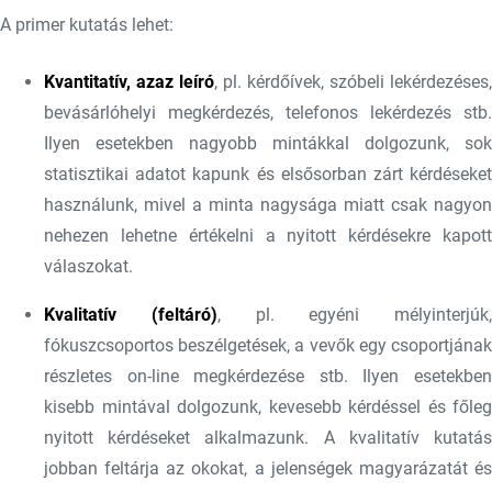
A primer kutatás lehet:
Kvantitatív, azaz leíró
, pl. kérdőívek, szóbeli lekérdezéses,
bevásárlóhelyi megkérdezés, telefonos lekérdezés stb.
Ilyen esetekben nagyobb mintákkal dolgozunk, sok
statisztikai adatot kapunk és elsősorban zárt kérdéseket
használunk, mivel a minta nagysága miatt csak nagyon
nehezen lehetne értékelni a nyitott kérdésekre kapott
válaszokat.
Kvalitatív (feltáró)
, pl. egyéni mélyinterjúk,
fókuszcsoportos beszélgetések, a vevők egy csoportjának
részletes on-line megkérdezése stb. Ilyen esetekben
kisebb mintával dolgozunk, kevesebb kérdéssel és főleg
nyitott kérdéseket alkalmazunk. A kvalitatív kutatás
jobban feltárja az okokat, a jelenségek magyarázatát és