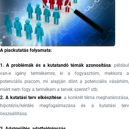
A piackutatás folyamata:
1. A problémák és a kutatandó témák azonosítása
: például
van-e igény termékemre, ki a fogyasztóm, mekkora a
potenciális piacom, mi alapján dönt a potenciális vásárlóm,
miért nem fogy a termékem a tervek szerint? stb.
2. A kutatási terv elkészítése
: a konkrét téma meghatározása,
hipotézis/kérdés megfogalmazása és a kutatási terv
összeállítása.
3. Adatgyűjtés, adatfeldolgozás