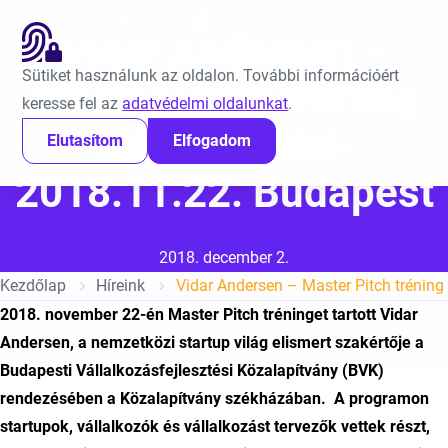
Ugrás a tartalomra
EN
Vidar Andersen –
Sütiket használunk az oldalon. További információért
Master Pitch tréning
keresse fel az
adatvédelmi oldalunkat
.
videófelvétel-
Elutasítom
Elfogadom
2018.11.22. Budapest
Közzétéve:
2018. december 2.
Kezdőlap
Híreink
2018. november 22-én Master Pitch tréninget tartott Vidar
Andersen, a nemzetközi startup világ elismert szakértője a
Budapesti Vállalkozásfejlesztési Közalapítvány (BVK)
rendezésében a Közalapítvány székházában. A programon
startupok, vállalkozók és vállalkozást tervezők vettek részt,