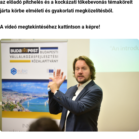
az előadó pitchelés és a kockázati tőkebevonás témaköreit
járta körbe elméleti és gyakorlati megközelítésből.
A videó megtekintéséhez kattintson a képre!