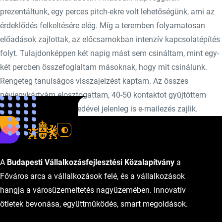
prezentáltunk, egy perces pitch-ekre volt lehetőségünk, ami az
érdeklődés felkeltésére elég. Míg a teremben folyamatosan
előadások zajlottak, az előcsarnokban intenzív kapcsolatépítés
folyt. Tulajdonképpen két napig mást sem csináltam, mint egy-
két percben összefoglaltam másoknak, hogy mit csinálunk.
Rengeteg tanulságos visszajelzést kaptam. Az összes
névjegykártyám elosztogattam, 40-50 kontaktot gyűjtöttem
össze, ezeknek a negyedével jelenleg is e-mailezés zajlik.
A
Budapesti Vállalkozásfejlesztési Közalapítvány
a
Főváros arca a vállalkozások felé, és a vállalkozások
hangja a városüzemeltetés nagyüzemében. Innovatív
ötletek bevonása, együttműködés, smart megoldások.