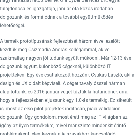
nagy fantáziát látott benne. Ő a Cyber Services Zrt. egyik
tulajdonosa és igazgatója, január óta közös irodában
dolgozunk, és formálódnak a további együttműködés
lehetőségei.
A termék prototípusának fejlesztését három évvel ezelőtt
kezdtük meg Csizmadia András kollégámmal, akivel
szakmailag nagyon jól tudunk együtt működni. Már 12-13 éve
dolgozunk együtt, különböző cégeknél, különböző IT
projekteken. Egy éve csatlakozott hozzánk Csukás László, aki a
design és UX oldalt képviseli. A céget tavaly ősszel hárman
alapítottunk, és 2016 január végét tűztük ki határidőnek arra,
hogy a fejlesztésben eljussunk egy 1.0-ás termékig. Ez sikerült
is, most az első pilot projektek indításán, piaci validáción
dolgozunk. Úgy gondolom, most érett meg az IT világban az
igény az ilyen termékekre, mivel már szinte mindenkit érintő
problémáként jelentkeznek a jelszavakhoz kapcsolódó