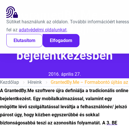
Ugrás a tartalomra
EN
GrantedBy.Me –
Sütiket használunk az oldalon. További információért keres
Formabontó újítás az
fel az
adatvédelmi oldalunkat
.
online
Elutasítom
Elfogadom
bejelentkezésben
Közzétéve:
2016. április 27.
Kezdőlap
Híreink
GrantedBy.Me – Formabontó újítás az 
A GrantedBy.Me szoftvere újra definiálja a tradicionális online
bejelentkezést. Egy mobilalkalmazással, valamint egy
mögötte lévő szolgáltatással leváltja a felhasználónév/ jelszó
párost úgy, hogy közben egyszerűbbé és sokkal
biztonságosabbá teszi az azonosítás folyamatát. A
3. BE