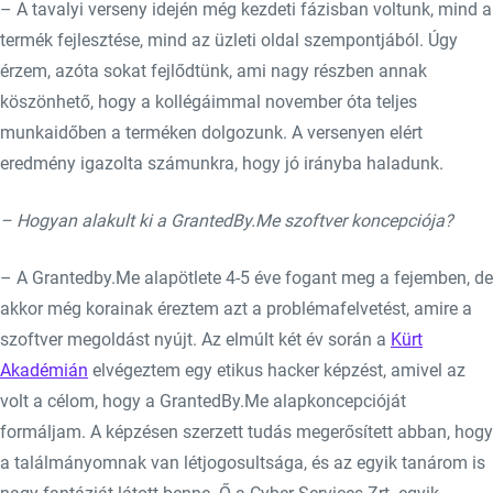
– A tavalyi verseny idején még kezdeti fázisban voltunk, mind a
termék fejlesztése, mind az üzleti oldal szempontjából. Úgy
érzem, azóta sokat fejlődtünk, ami nagy részben annak
köszönhető, hogy a kollégáimmal november óta teljes
munkaidőben a terméken dolgozunk. A versenyen elért
eredmény igazolta számunkra, hogy jó irányba haladunk.
– Hogyan alakult ki a GrantedBy.Me szoftver koncepciója?
– A Grantedby.Me alapötlete 4-5 éve fogant meg a fejemben, de
akkor még korainak éreztem azt a problémafelvetést, amire a
szoftver megoldást nyújt. Az elmúlt két év során a
Kürt
Akadémián
elvégeztem egy etikus hacker képzést, amivel az
volt a célom, hogy a GrantedBy.Me alapkoncepcióját
formáljam. A képzésen szerzett tudás megerősített abban, hogy
a találmányomnak van létjogosultsága, és az egyik tanárom is