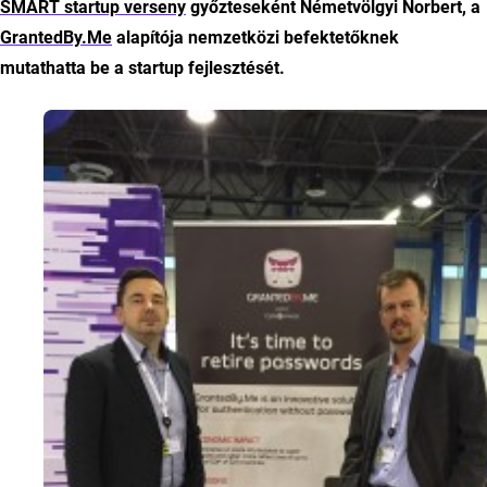
SMART startup verseny
győzteseként Németvölgyi Norbert, a
GrantedBy.Me
alapítója nemzetközi befektetőknek
mutathatta be a startup fejlesztését.