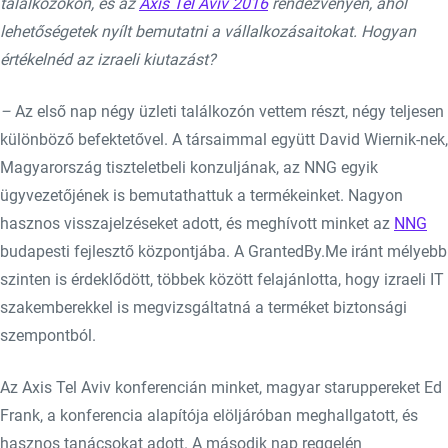
találkozókon, és az
Axis Tel Aviv 2016
rendezvényen, ahol
lehetőségetek nyílt bemutatni a vállalkozásaitokat. Hogyan
értékelnéd az izraeli kiutazást?
–
Az első nap négy üzleti találkozón vettem részt, négy teljesen
különböző befektetővel. A társaimmal együtt David Wiernik-nek,
Magyarország tiszteletbeli konzuljának, az NNG egyik
ügyvezetőjének is bemutathattuk a termékeinket. Nagyon
hasznos visszajelzéseket adott, és meghívott minket az
NNG
budapesti fejlesztő központjába. A GrantedBy.Me iránt mélyebb
szinten is érdeklődött, többek között felajánlotta, hogy izraeli IT
szakemberekkel is megvizsgáltatná a terméket biztonsági
szempontból.
Az Axis Tel Aviv konferencián minket, magyar staruppereket Ed
Frank, a konferencia alapítója elöljáróban meghallgatott, és
hasznos tanácsokat adott. A második nap reggelén