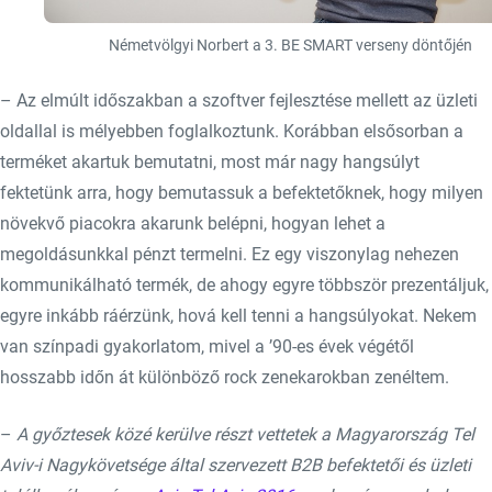
Németvölgyi Norbert a 3. BE SMART verseny döntőjén
– Az elmúlt időszakban a szoftver fejlesztése mellett az üzleti
oldallal is mélyebben foglalkoztunk. Korábban elsősorban a
terméket akartuk bemutatni, most már nagy hangsúlyt
fektetünk arra, hogy bemutassuk a befektetőknek, hogy milyen
növekvő piacokra akarunk belépni, hogyan lehet a
megoldásunkkal pénzt termelni. Ez egy viszonylag nehezen
kommunikálható termék, de ahogy egyre többször prezentáljuk,
egyre inkább ráérzünk, hová kell tenni a hangsúlyokat. Nekem
van színpadi gyakorlatom, mivel a ’90-es évek végétől
hosszabb időn át különböző rock zenekarokban zenéltem.
–
A győztesek közé kerülve részt vettetek a Magyarország Tel
Aviv-i Nagykövetsége által szervezett B2B befektetői és üzleti