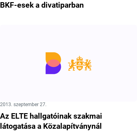
BKF-esek a divatiparban
Közzétéve:
2013. szeptember 27.
Az ELTE hallgatóinak szakmai
látogatása a Közalapítványnál