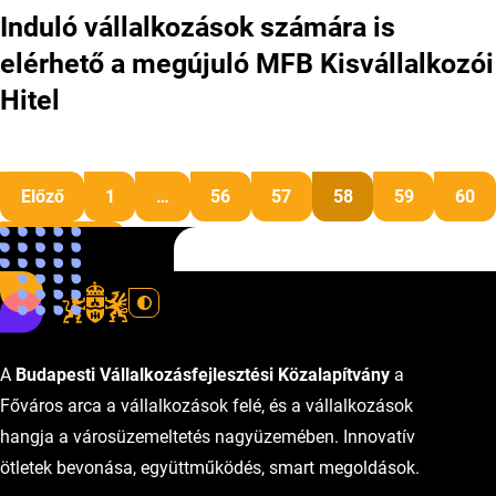
Induló vállalkozások számára is
elérhető a megújuló MFB Kisvállalkozói
Hitel
Bejegyzések lapo
Előző
1
…
56
57
58
59
60
Következő
A
Budapesti Vállalkozásfejlesztési Közalapítvány
a
Főváros arca a vállalkozások felé, és a vállalkozások
hangja a városüzemeltetés nagyüzemében. Innovatív
ötletek bevonása, együttműködés, smart megoldások.