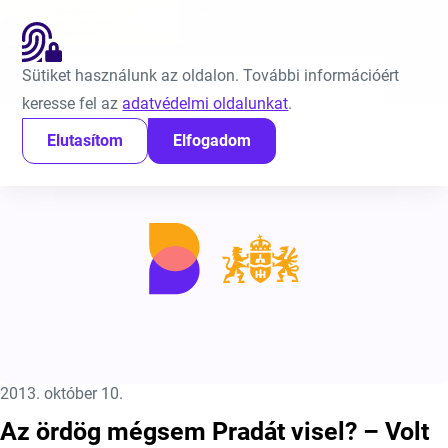
Ugrás a tartalomra
EN
Sütiket használunk az oldalon. További információért
Keresés:
keresse fel az
adatvédelmi oldalunkat
.
Kezdőlap
Archívumban BVK
58. oldal
Elutasítom
Elfogadom
Közzétéve:
2013. október 10.
Az ördög mégsem Pradát visel? – Volt