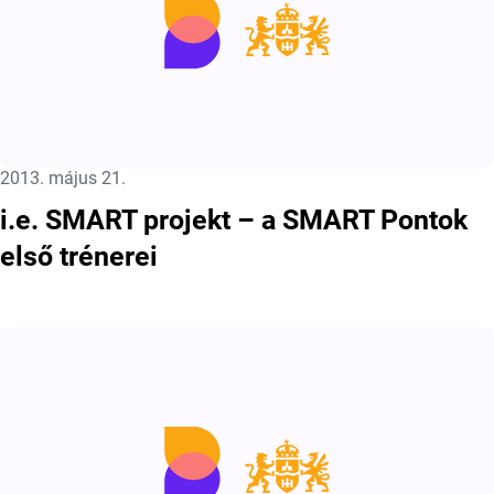
Közzétéve:
2013. május 21.
i.e. SMART projekt – a SMART Pontok
első trénerei