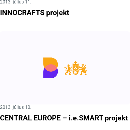
Közzétéve:
2013. július 11.
INNOCRAFTS projekt
Közzétéve:
2013. július 10.
CENTRAL EUROPE – i.e.SMART projekt