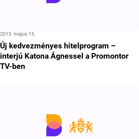
Közzétéve:
2013. május 15.
Új kedvezményes hitelprogram –
interjú Katona Ágnessel a Promontor
TV-ben