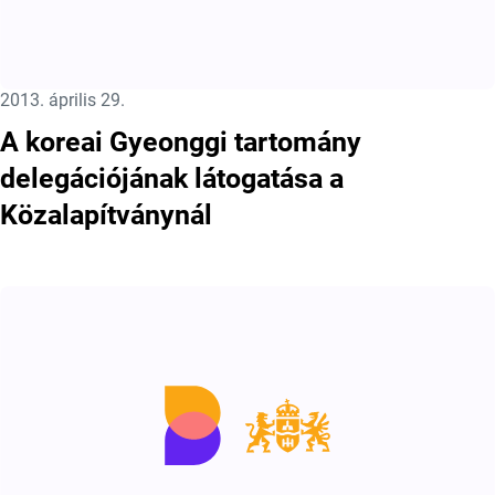
Közzétéve:
2013. április 29.
A koreai Gyeonggi tartomány
delegációjának látogatása a
Közalapítványnál