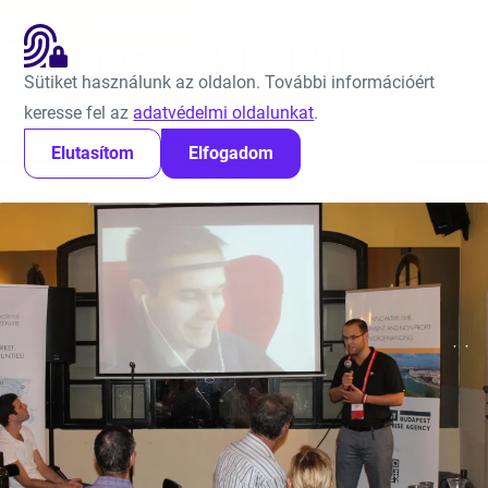
Ugrás a tartalomra
EN
Sajtómegjelenések
Sütiket használunk az oldalon. További információért
keresse fel az
adatvédelmi oldalunkat
.
Keresés:
Elutasítom
Elfogadom
Kezdőlap
Sajtómegjelenések
13. oldal