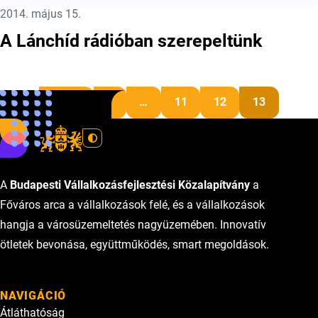
Közzétéve:
2014. május 15.
A Lánchíd rádióban szerepeltünk
Bejegyzések lapo
Előző
1
…
11
12
13
A
Budapesti Vállalkozásfejlesztési Közalapítvány
a
Főváros arca a vállalkozások felé, és a vállalkozások
hangja a városüzemeltetés nagyüzemében. Innovatív
ötletek bevonása, együttműködés, smart megoldások.
NAVIGÁCIÓ
Átláthatóság