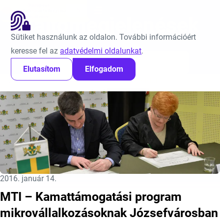
Ugrás a tartalomra
EN
Sajtómegjelenések
Sütiket használunk az oldalon. További információért
keresse fel az
adatvédelmi oldalunkat
.
Keresés:
Elutasítom
Elfogadom
Kezdőlap
Sajtómegjelenések
12. oldal
Közzétéve:
2016. január 14.
MTI – Kamattámogatási program
mikrovállalkozásoknak Józsefvárosban