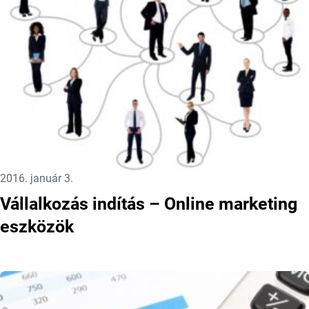
Közzétéve:
2016. január 3.
Vállalkozás indítás – Online marketing
eszközök