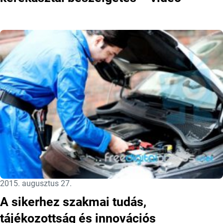
Közzétéve:
2015. augusztus 27.
A sikerhez szakmai tudás,
tájékozottság és innovációs