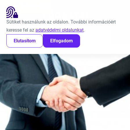
Ugrás a tartalomra
EN
Tudástár
Sütiket használunk az oldalon. További információért
keresse fel az
adatvédelmi oldalunkat
.
Keresés:
Elutasítom
Elfogadom
Kezdőlap
Tudástár
3. oldal