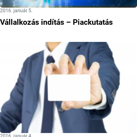
Közzétéve:
2016. január 5.
Vállalkozás indítás – Piackutatás
Közzétéve:
2016. január 4.