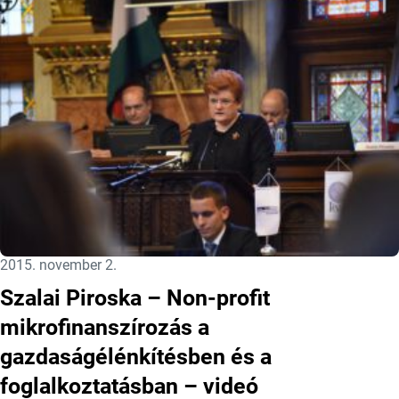
Közzétéve:
2015. november 2.
Szalai Piroska – Non-profit
mikrofinanszírozás a
gazdaságélénkítésben és a
foglalkoztatásban – videó