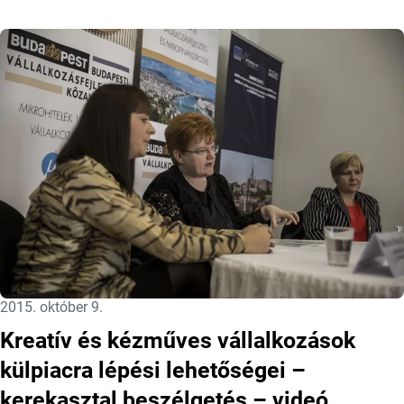
Közzétéve:
2015. október 9.
Kreatív és kézműves vállalkozások
külpiacra lépési lehetőségei –
kerekasztal beszélgetés – videó