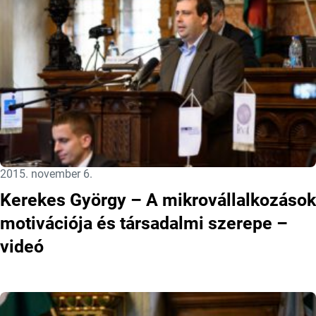
Közzétéve:
2015. november 6.
Kerekes György – A mikrovállalkozások
motivációja és társadalmi szerepe –
videó