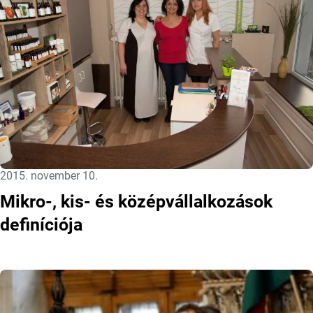
Közzétéve:
2015. november 10.
Mikro-, kis- és középvállalkozások
definíciója