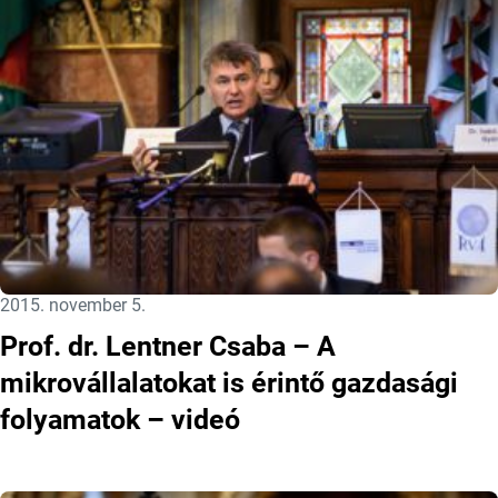
Közzétéve:
2015. november 5.
Prof. dr. Lentner Csaba – A
mikrovállalatokat is érintő gazdasági
folyamatok – videó