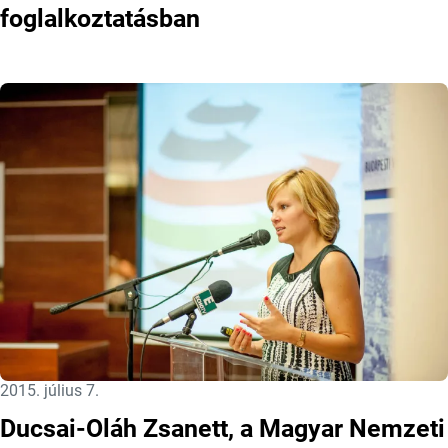
foglalkoztatásban
Közzétéve:
2015. július 7.
Ducsai-Oláh Zsanett, a Magyar Nemzeti