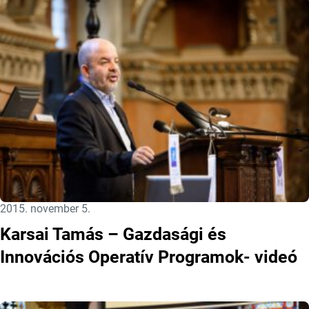
Közzétéve:
2015. november 5.
Karsai Tamás – Gazdasági és
Innovációs Operatív Programok- videó