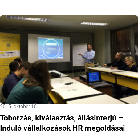
Közzétéve:
2015. október 16.
Toborzás, kiválasztás, állásinterjú –
Induló vállalkozások HR megoldásai