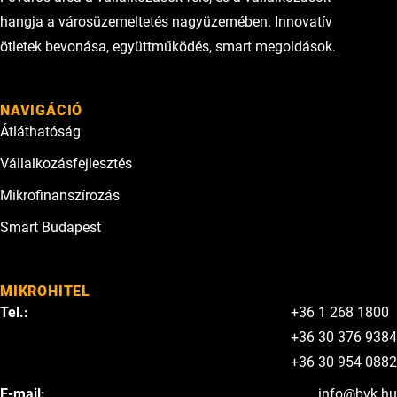
hangja a városüzemeltetés nagyüzemében. Innovatív
ötletek bevonása, együttműködés, smart megoldások.
NAVIGÁCIÓ
Átláthatóság
Vállalkozásfejlesztés
Mikrofinanszírozás
Smart Budapest
MIKROHITEL
Tel.:
+36 1 268 1800
+36 30 376 9384
+36 30 954 0882
E-mail:
info@bvk.hu