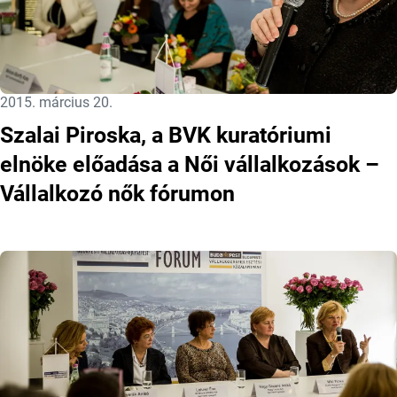
Közzétéve:
2015. március 20.
Szalai Piroska, a BVK kuratóriumi
elnöke előadása a Női vállalkozások –
Vállalkozó nők fórumon