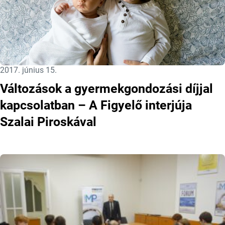
Közzétéve:
2017. június 15.
Változások a gyermekgondozási díjjal
kapcsolatban – A Figyelő interjúja
Szalai Piroskával