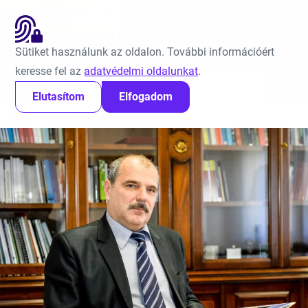
Ugrás a tartalomra
EN
Tudástár
Sütiket használunk az oldalon. További információért
keresse fel az
adatvédelmi oldalunkat
.
Keresés:
Elutasítom
Elfogadom
Kezdőlap
Tudástár