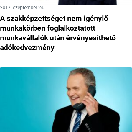
Közzétéve:
2017. szeptember 24.
A szakképzettséget nem igénylő
munkakörben foglalkoztatott
munkavállalók után érvényesíthető
adókedvezmény