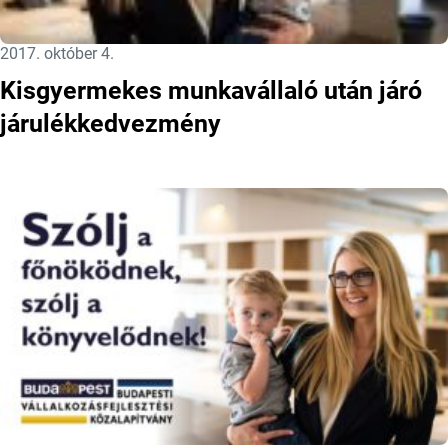
Közzétéve:
2017. október 4.
Kisgyermekes munkavállaló után járó
járulékkedvezmény