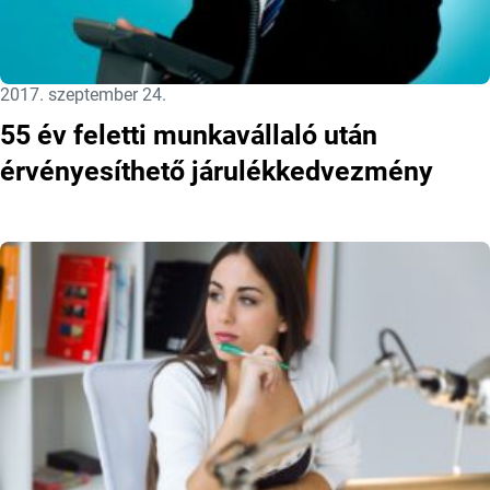
Közzétéve:
2017. szeptember 24.
55 év feletti munkavállaló után
érvényesíthető járulékkedvezmény