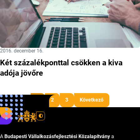
Közzétéve:
2016. december 16.
Két százalékponttal csökken a kiva
adója jövőre
Bejegyzések lapo
1
2
3
Következő
A
Budapesti Vállalkozásfejlesztési Közalapítvány
a