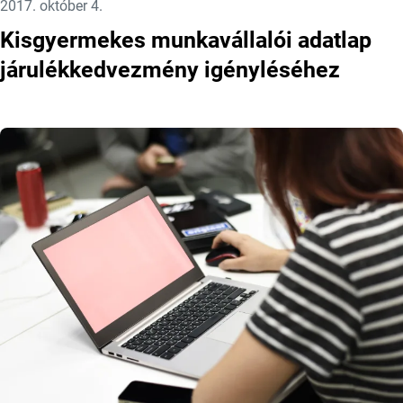
Közzétéve:
2017. október 4.
Kisgyermekes munkavállalói adatlap
járulékkedvezmény igényléséhez