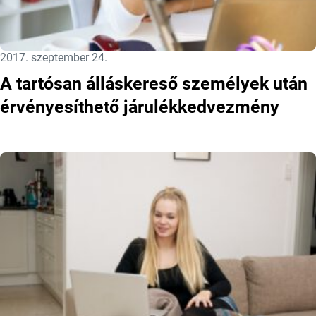
Közzétéve:
2017. szeptember 24.
A tartósan álláskereső személyek után
érvényesíthető járulékkedvezmény