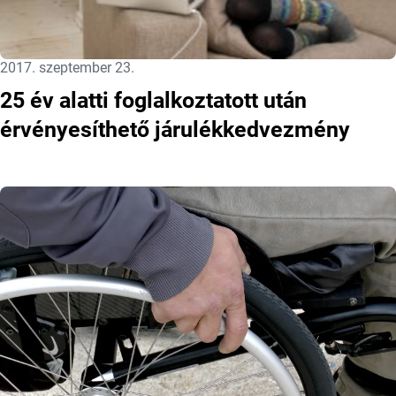
Közzétéve:
2017. szeptember 23.
25 év alatti foglalkoztatott után
érvényesíthető járulékkedvezmény