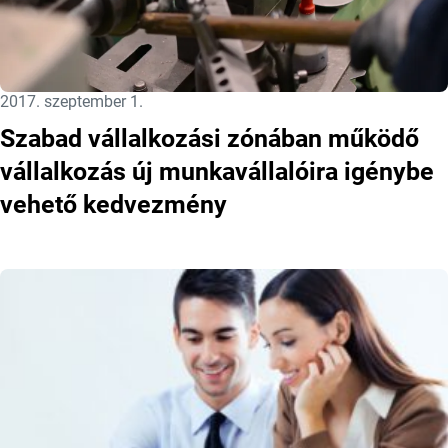
Közzétéve:
2017. szeptember 1.
Szabad vállalkozási zónában működő
vállalkozás új munkavállalóira igénybe
vehető kedvezmény