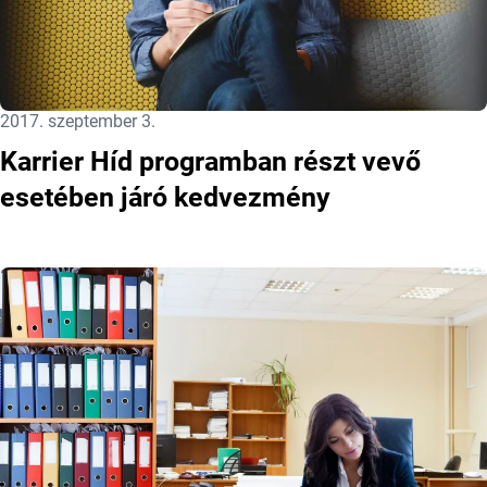
Közzétéve:
2017. szeptember 3.
Karrier Híd programban részt vevő
esetében járó kedvezmény