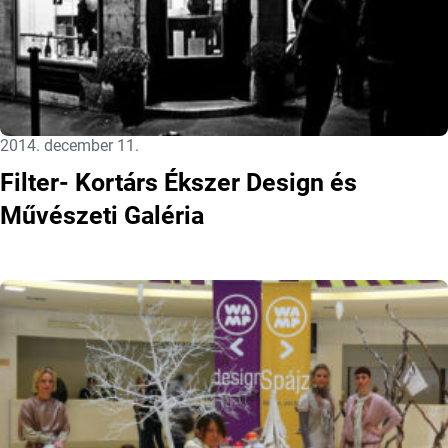
Közzétéve:
2014. december 11.
Filter- Kortárs Ékszer Design és
Művészeti Galéria