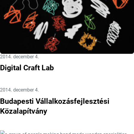
Közzétéve:
2014. december 4.
Digital Craft Lab
Közzétéve:
2014. december 4.
Budapesti Vállalkozásfejlesztési
Közalapítvány