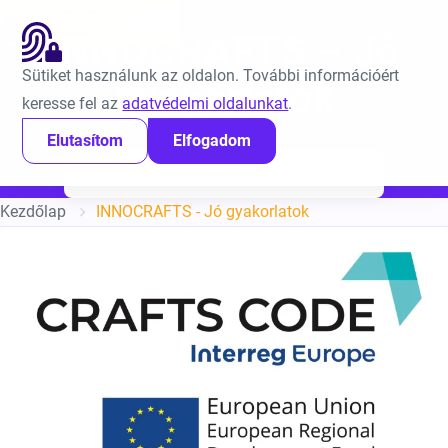
Ugrás a tartalomra
EN
INNOCRAFTS – Jó
Sütiket használunk az oldalon. További információért
gyakorlatok
keresse fel az
adatvédelmi oldalunkat
.
Elutasítom
Elfogadom
Keresés:
Kezdőlap
INNOCRAFTS - Jó gyakorlatok