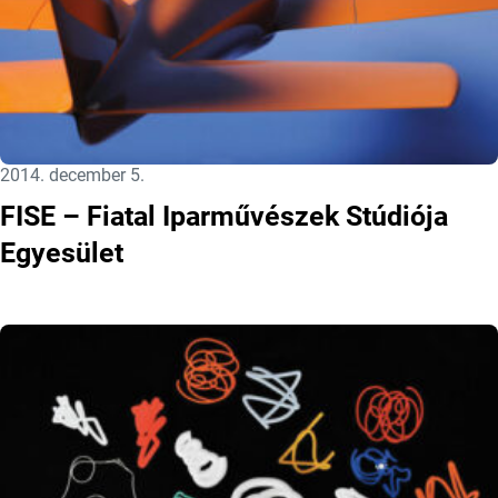
Közzétéve:
2014. december 5.
FISE – Fiatal Iparművészek Stúdiója
Egyesület