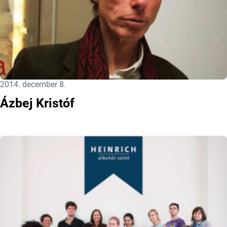
Közzétéve:
2014. december 8.
Ázbej Kristóf