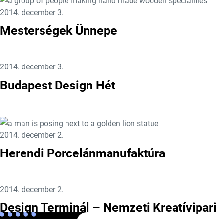
Közzétéve:
2014. december 3.
Mesterségek Ünnepe
Közzétéve:
2014. december 3.
Budapest Design Hét
Közzétéve:
2014. december 2.
Herendi Porcelánmanufaktúra
Közzétéve:
2014. december 2.
Design Terminál – Nemzeti Kreatívipari