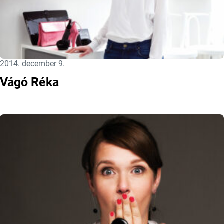
Közzétéve:
2014. december 9.
Vágó Réka