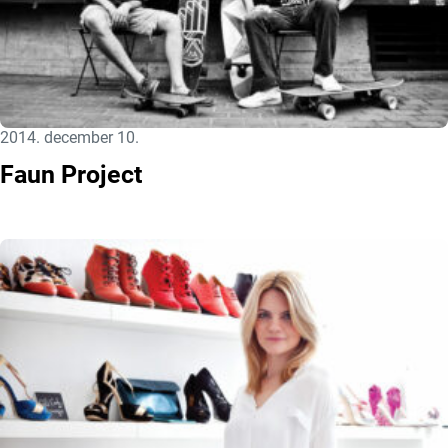
Közzétéve:
2014. december 10.
Faun Project